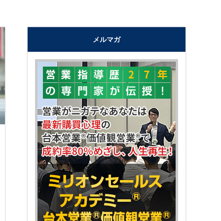
メルマガ
"購買心理で