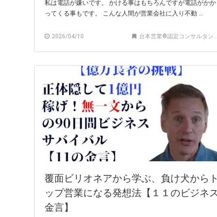
私は電話が嫌いです。 かける事はもちろんですが電話がかか
ってくる事もです。 こんな人間が営業会社に入り不動 ...
2026/04/10
台本営業®︎認定コンサルタント記事
覆面ビリオネアから学ぶ、負け犬から
ップ営業になる発想法【１１のビジネ
金言】