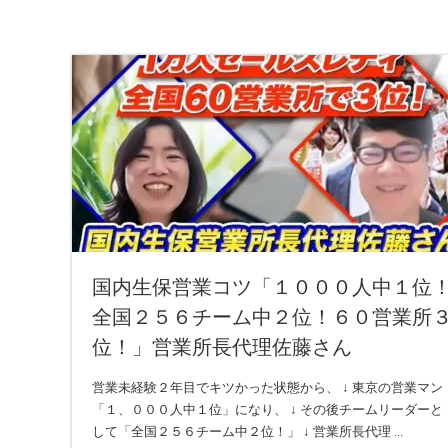
国内生保営業コツ「１０００人中１位
全国２５６チーム中２位！６０営業所
位！」営業所長代理佐藤さん
営業未経験２年目でキツかった状態から、 ↓ 東京の営業マン
「１、０００人中１位」になり、 ↓ その後チームリーダーと
して「全国２５６チーム中２位！」 ↓ 営業所長代理 ...