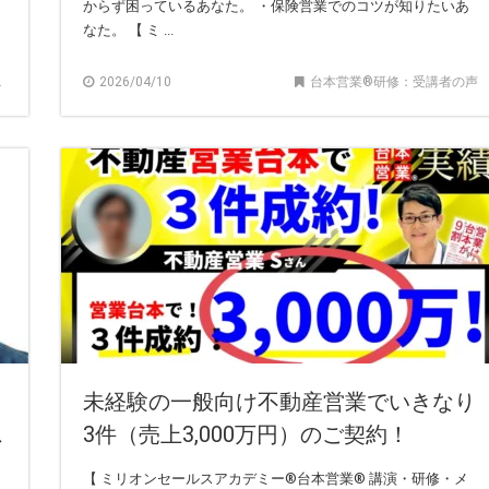
からず困っているあなた。 ・保険営業でのコツが知りたいあ
なた。 【 ミ ...
2026/04/10
台本営業®︎研修：受講者の声
ト
未経験の一般向け不動産営業でいきなり
ス
3件（売上3,000万円）のご契約！
【 ミリオンセールスアカデミー®︎台本営業®︎ 講演・研修・メ