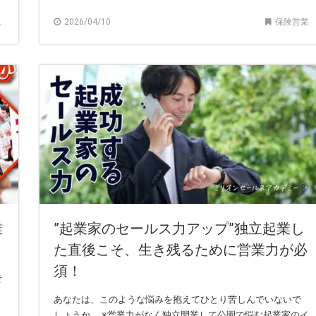
2026/04/10
保険営業
業
”起業家のセールス力アップ”独立起業し
た直後こそ、生き残るために営業力が必
須！
そ
カ
あなたは、このような悩みを抱えてひとり苦しんでいないで
しょうか。 ※営業力がなく独立開業して公園で悩む起業家のイ