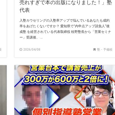
売れすぎで本の出版になりました！」塾
代表
入塾カウセリングの入塾率アップで悩んでいるあなたも成約
率をあげたくないですか？ 愛知県で“内申点アップ請負人”後
成塾 を経営されている代表取締役 桂野塾長から「営業セミナ
ー」受講後、 ...
校
2026/04/08
塾・予備校