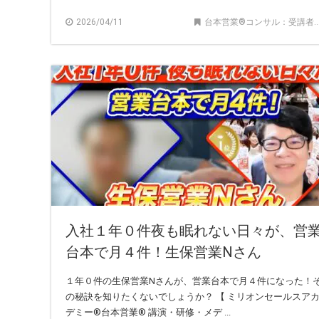
2026/04/11
台本営業®︎コンサル：受講者の声
入社１年０件夜も眠れない日々が、営
台本で月４件！生保営業Nさん
１年０件の生保営業Nさんが、営業台本で月４件になった！
の秘訣を知りたくないでしょうか？ 【 ミリオンセールスア
デミー®︎台本営業®︎ 講演・研修・メデ ...