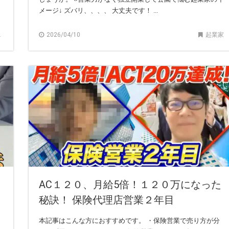
メージ↓ ズバリ、、、、 大丈夫です！ ...
2026/04/10
起業家
AC１２０、月給5倍！１２０万になった
秘訣！ 保険代理店営業２年目
。
本記事はこんな方におすすめです。 ・保険営業で売り方が分