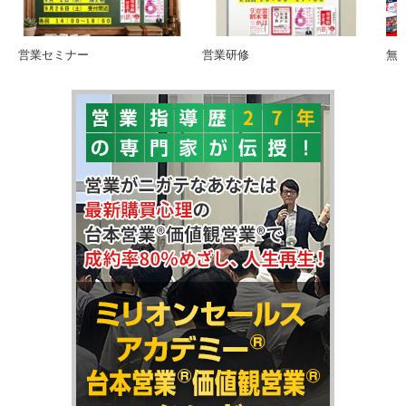
無料メルマガ
無料営業タイプ別診断
お