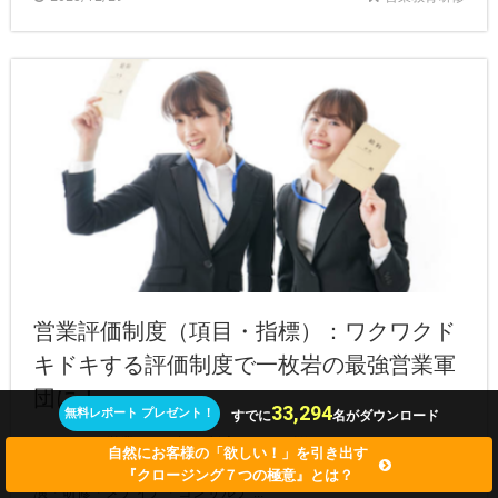
営業評価制度（項目・指標）：ワクワクド
キドキする評価制度で一枚岩の最強営業軍
団に！
33,294
無料レポート プレゼント！
すでに
名がダウンロード
あなたは、営業マンの評価制度について悩んでいないでしょう
自然にお客様の「欲しい！」を引き出す
か？ 大丈夫です！ 【 ミリオンセールスアカデミー®︎台本営業®︎ 講
『クロージング７つの極意』とは？
演・研修・メディア・コンサルテ ...