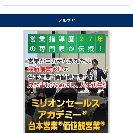
メルマガ
"購買心理