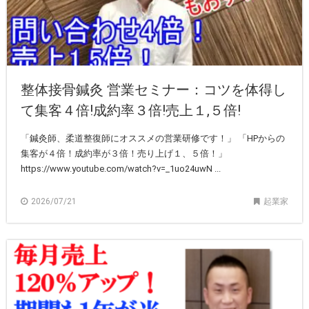
整体接骨鍼灸 営業セミナー：コツを体得し
て集客４倍!成約率３倍!売上１,５倍!
「鍼灸師、柔道整復師にオススメの営業研修です！」 「HPからの
集客が４倍！成約率が３倍！売り上げ１、５倍！」
https://www.youtube.com/watch?v=_1uo24uwN ...
2026/07/21
起業家