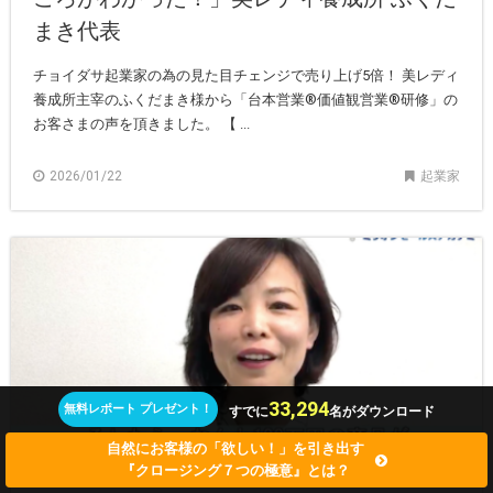
まき代表
チョイダサ起業家の為の見た目チェンジで売り上げ5倍！ 美レディ
養成所主宰のふくだまき様から「台本営業®︎価値観営業®︎研修」の
お客さまの声を頂きました。 【 ...
2026/01/22
起業家
33,294
無料レポート プレゼント！
すでに
名がダウンロード
自然にお客様の「欲しい！」を引き出す
『クロージング７つの極意』とは？