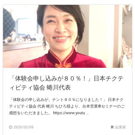
「体験会申し込みが８０％！」日本チクテ
ィビティ協会 蜷川代表
「体験会の申し込みが、ナント８０％になりました！」 日本チク
ティビティ協会 代表 蜷川 ちひろ様より、台本営業®︎セミナーのご
感想をいただきました。 https://www.youtu ...
2026/02/08
起業家