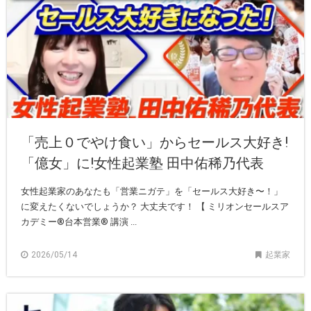
「売上０でやけ食い」からセールス大好き!
「億女」に!女性起業塾 田中佑稀乃代表
女性起業家のあなたも「営業ニガテ」を「セールス大好き〜！」
に変えたくないでしょうか？ 大丈夫です！ 【 ミリオンセールスア
カデミー®︎台本営業®︎ 講演 ...
2026/05/14
起業家