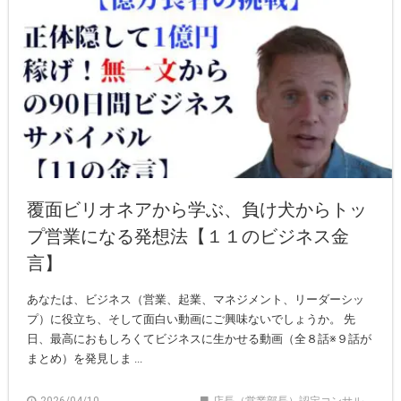
覆面ビリオネアから学ぶ、負け犬からトッ
プ営業になる発想法【１１のビジネス金
言】
あなたは、ビジネス（営業、起業、マネジメント、リーダーシッ
プ）に役立ち、そして面白い動画にご興味ないでしょうか。 先
日、最高におもしろくてビジネスに生かせる動画（全８話※９話が
まとめ）を発見しま ...