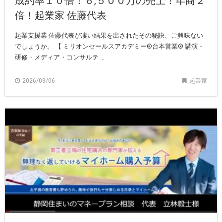
成約率１０倍！６,５００万の売上！年商２
倍！起業家 佐藤代表
起業支援業 佐藤代表が凄い結果を出されたその秘訣、ご興味ない
でしょうか。 【 ミリオンセールスアカデミー®︎台本営業®︎ 講演・
研修・メディア・コンサルテ ...
2026/03/06
起業家