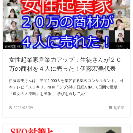
女性起業家営業力アップ：生徒さんが２０
万の商材を４人に売った！伊藤宏美代表
伊藤宏美さんは、年間2,000人を集客する集客コンサルタント。 日
本テレビ「スッキリ」NHK「シブ5時」日経ARIA、6日間で重版
「崖女の大逆転」を出版 。 学びを通して人生 ...
2026/02/09
起業家