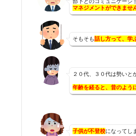
部下とのコミュニケーシ
マネジメントができませ
そもそも
話し方って、
学
２０代、３０代は勢いと
年齢を経ると、昔のよう
子供が不登校
になってし