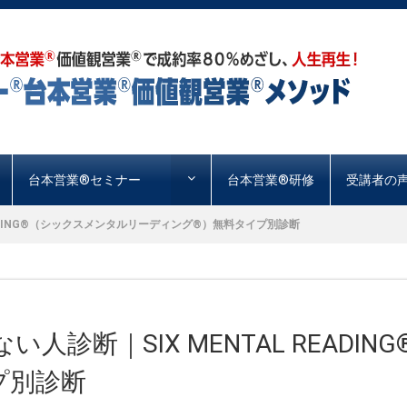
台本営業®︎セミナー
台本営業®︎研修
受講者の
ADING®︎（シックスメンタルリーディング®︎）無料タイプ別診断
診断｜SIX MENTAL READI
プ別診断