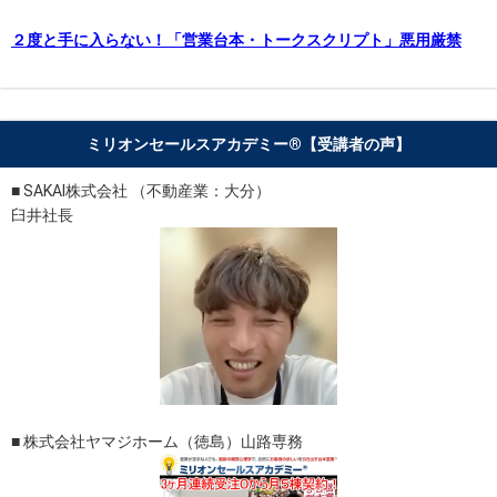
２度と手に入らない！「営業台本・トークスクリプト」悪用厳禁
ミリオンセールスアカデミー®︎【受講者の声】
■ SAKAI株式会社 （不動産業：大分）
臼井社長
■ 株式会社ヤマジホーム（徳島）山路専務