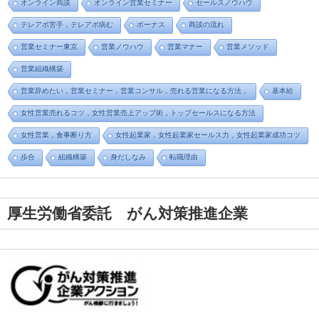
オンライン商談
オンライン営業セミナー
セールスノウハウ
テレアポ苦手，テレアポ病む
ボーナス
商談の流れ
営業セミナー東京
営業ノウハウ
営業マナー
営業メソッド
営業組織構築
営業辞めたい，営業セミナー，営業コンサル，売れる営業になる方法，
基本給
女性営業売れるコツ，女性営業売上アップ術，トップセールスになる方法
女性営業，食事断り方
女性起業家，女性起業家セールス力，女性起業家成功コツ
歩合
組織構築
身だしなみ
転職理由
厚生労働省委託 がん対策推進企業