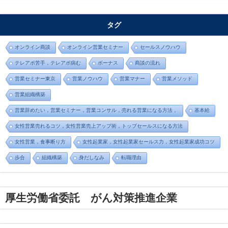
タグ
オンライン商談
オンライン営業セミナー
セールスノウハウ
テレアポ苦手，テレアポ病む
ボーナス
商談の流れ
営業セミナー東京
営業ノウハウ
営業マナー
営業メソッド
営業組織構築
営業辞めたい，営業セミナー，営業コンサル，売れる営業になる方法，
基本給
女性営業売れるコツ，女性営業売上アップ術，トップセールスになる方法
女性営業，食事断り方
女性起業家，女性起業家セールス力，女性起業家成功コツ
歩合
組織構築
身だしなみ
転職理由
厚生労働省委託 がん対策推進企業