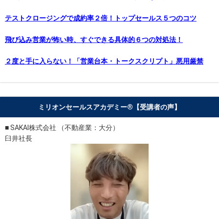
テストクロージングで成約率２倍！トップセールス５つのコツ
飛び込み営業が怖い時、すぐできる具体的６つの対処法！
２度と手に入らない！「営業台本・トークスクリプト」悪用厳禁
ミリオンセールスアカデミー®︎【受講者の声】
■ SAKAI株式会社 （不動産業：大分）
臼井社長