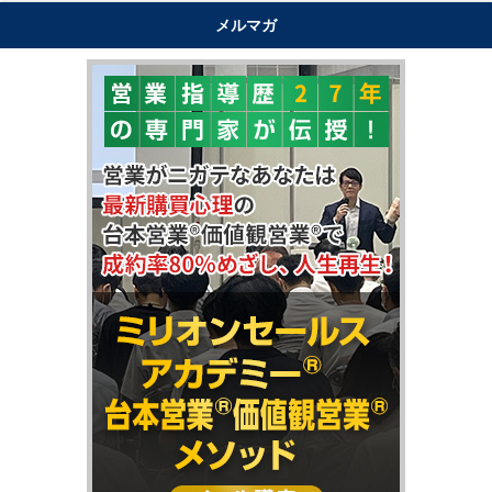
メルマガ
"購買心理