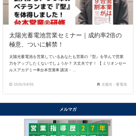
太陽光蓄電池営業セミナー｜成約率2倍の
極意、ついに解禁！
太陽光蓄電池を営業しているあなたも営業の『型』を学んで営業
力をアップしたくないでしょうか？ 大丈夫です！ 【 ミリオンセー
ルスアカデミー®︎台本営業®︎ 講演・ ...
2026/04/06
太陽光・蓄電池
メルマガ
"購買心理