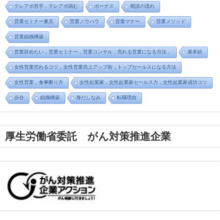
テレアポ苦手，テレアポ病む
ボーナス
商談の流れ
営業セミナー東京
営業ノウハウ
営業マナー
営業メソッド
営業組織構築
営業辞めたい，営業セミナー，営業コンサル，売れる営業になる方法，
基本給
女性営業売れるコツ，女性営業売上アップ術，トップセールスになる方法
女性営業，食事断り方
女性起業家，女性起業家セールス力，女性起業家成功コツ
歩合
組織構築
身だしなみ
転職理由
厚生労働省委託 がん対策推進企業