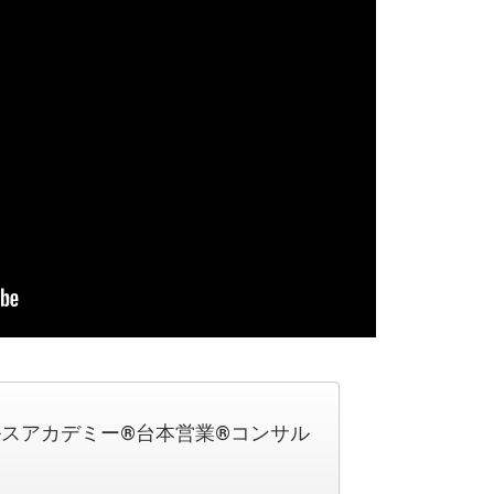
スアカデミー®台本営業®コンサル
？