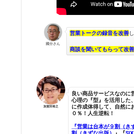
営業トークの録音を改善
國分さん
商談を聞いてもらって改
良い商品サービスなのに
心理の『型』を活用した
に作成体得して
、
自然に
加賀田裕之
０％！人生逆転！
『営業は台本が９割（き
割（きずな出版）
』『
SI