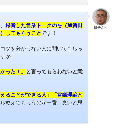
は、
録音した営業トークのを（加賀田
國分さん
善）してもらうこと
です！
のコツを分からない人に聞いてもらっ
ですか！
良かった！」
と言ってもらわないと意
教え
ることができる人」「
営業理論と
から教えてもらうのが一番、良いと思