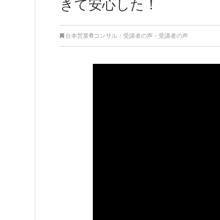
きて安心した！
台本営業®︎コンサル：受講者の声
・
受講者の声