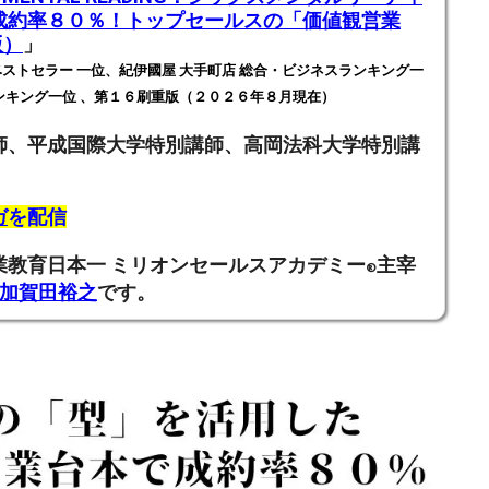
成約率８０％！トップセールスの「価値観営業
版）
」
ストセラー 一位、紀伊國屋 大手町店 総合・ビジネスランキング一
ンキング一位 、第１６刷重版（２０２６年８月現在）
師、
平成国際大学特別講師、高岡法科大学特別講
ガ
を配信
業教育日本一
ミリオンセールスアカデミー
主宰
®
加賀田裕之
です。