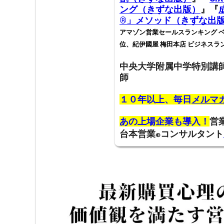
ング（きずな出版）
』『
®️」メソッド（きずな出
アマゾン営業セールスランキング ベ
位、紀伊國屋 梅田本店 ビジネスラ
中央大学附属中学特別講
師
１０年以上、毎日
メルマ
あの上場企業も導入！
営
台本営業
コンサルタント
®