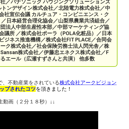
会社／パナソニック ハウジングソリューションズ
ケルトンデザイン株式会社／北陸電力株式会社／中
会社宣伝会議
カルチュア・コンビニエンス・ク
）／
日本経営合理化協会／
山梨県農業共済組合
／
財団法人中部生産性本部／中部マーケティング協
会議所 ／
株式会社ポーラ（POLA化粧品）
／日本
ネス推進機構／株式会社FIT PLACE
／
合同会
ワーク株式会社／
社会保険労務士法人閃光舎／株
Sansan株式会社／伊藤忠エネクス株式会社／F
ORY 香るエール（広瀬すずさんと共演）
他多数
で、不動産業をされている
株式会社アークビジョン
ップされたコツ
を頂きました！
生動画（２分１８秒）↓↓