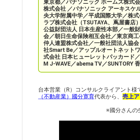
東京都／パナソニック ホームズ株式
株式会社 ／パナソニック アーキス
央大学附属中学／平成国際大学／株式
ラブ株式会社（TSUTAYA、蔦屋書店
公益財団法人 日本生産性本部／
一般
会／
朝日生命保険相互会社／
東京商工
仲人連盟株式会社／一般社団法人協会ビジ
社Smart Be／
アップルオートネット
式会社 日本ヒューレットパッカード／
M J-WAVE／abema TV／SUNT
台本営業（R）コンサルクライアント様
（不動産業）國分寛育
代表から、
売上ア
※國分さんの