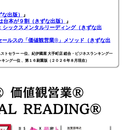
ずな出版）
』
業は台本が９割（きずな出版）
』
ADING：シックスメンタルリーディング（きずな出
ールスの「価値観営業®️」メソッド（きずな出
ストセラー 一位、紀伊國屋 大手町店 総合・ビジネスランキング一
ンキング一位 、第１６刷重版（２０２６年８月現在）