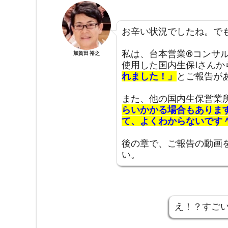
お辛い状況でしたね。で
私は、台本営業®︎コンサ
加賀田 裕之
使用した国内生保Iさんか
れました！」
とご報告が
また、他の国内生保営業
らいかかる場合もありま
て、よくわからないです
後の章で、ご報告の動画
い。
え！？すご