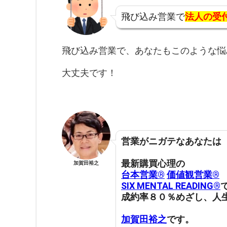
飛び込み営業で
法人の受
飛び込み営業で、あなたもこのような悩
大丈夫です！
営業がニガテなあなたは
最新購買心理の
加賀田裕之
台本営業®︎
価値観営業®︎
SIX MENTAL READING®︎
成約率８０％めざし、人
加賀田裕之
です。