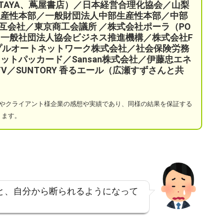
TAYA、蔦屋書店）／
日本経営合理化協会／
山梨
生産性本部／
一般財団法人中部生産性本部／中部
互会社／
東京商工会議所 ／
株式会社ポーラ（PO
一般社団法人協会ビジネス推進機構／株式会社F
プルオートネットワーク株式会社／
社会保険労務
ットパッカード／Sansan株式会社／伊藤忠エネ
a TV／SUNTORY 香るエール（広瀬すずさんと共
やクライアント様企業の感想や実績であり、同様の結果を保証する
ります。
と、自分から断られるようになって