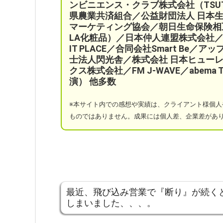
ンビニエンス・クラブ株式会社（TSU
県農業共済組合
／公益財団法人 日本
マーケティング協会／
朝日生命保険相
LA化粧品）
／日本仲人連盟株式会社／
IT PLACE
／
合同会社Smart Be／
アッ
士法人閃光舎／株式会社 日本ヒューレ
クス株式会社／FM J-WAVE／abem
演）
他多数
※本サイト
内での感想や実績は、クライアント様個人
ものではありません。成果には個人差、企業差があ
最近、飛び込み営業で『断り』が続く
しまいました、、、。