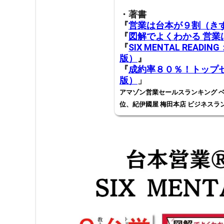
・著書
『
営業は台本が９割（き
『
図解でよくわかる 営
『
SIX MENTAL RE
版）
』
『
成約率８０％！トップセ
版）
」
アマゾン営業セールスランキング ベ
位、紀伊國屋 梅田本店 ビジネスラ