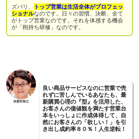
ズバリ、
トップ営業は生活全体がプロフェッ
ショナル
なのです。日々の習慣、決断、全て
がトップ営業なのです。それを体感する機会
が「鞄持ち研修」なのです。
良い商品サービスなのに営業で売
れずに苦しんでいるあなたも、
最
新購買心理の『型』を活用した、
加賀田裕之
お客さんの価値観を満たす営業台
本をいっしょに作成体得して
、
自
然にお客さんの「欲しい！」を引
き出し成約率８０％！人生逆転！