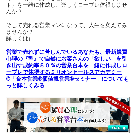
ト）を一緒に作成し、楽しくロープレ体得しませ
んか？
そして売れる営業マンになって、人生を変えてみ
ませんか？
詳しくは↓
営業で売れずに苦しんでいるあなたも、最新購買
心理の『型』で自然にお客さんの「欲しい」を引
き出す成約率８０％の営業台本を一緒に作成しロ
ープレで体得する
ミリオンセールスアカデミー
®「台本営業®価値観営業®︎セミナー」
についても
っと詳しくみる