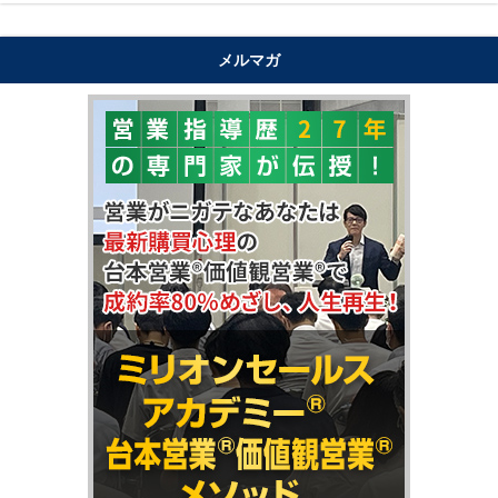
メルマガ
"購買心理