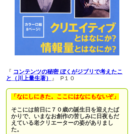
『
コンテンツの秘密
ぼくがジブリで考えたこ
と（
川上量生著）
』 P１０
「なにしにきた。
ここにはなにもないぞ」
そこには前日に７０歳の
誕生日を迎えたば
かりで、
いまなお創作の苦しみに
日夜もだ
えている老クリエーターの
姿がありまし
た。