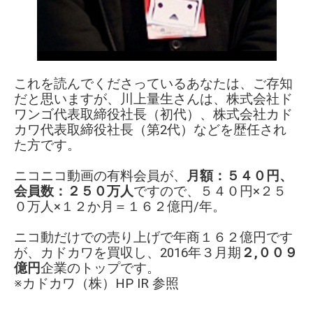
これを読んでくださっているあなたは、
ご存知
だと思いますが、
川上量生さんは、株式会社ド
ワンゴ代表取締役社長（初代）、株式会社カド
カワ代表取締役社長（第2代）などを歴任され
た方
です。
ニコニコ動画の有料会員が、
月額：５４０円、
会員数：２５０万人
ですので、
５４０円×２５
０万人×１２か月
＝１６２億円/年。
ニコ動だけでの売り上げで
年商１６２億円です
が、
カドカワを買収し、
2016年３月期
２,００９
億円
企業のトップです。
※カドカワ（株）HP IR 参照