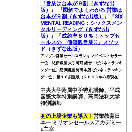
『営業は台本が９割（きずな出
版）』
『
図解でよくわかる 営業は
台本が９割（きずな出版）
』『
SIX
MENTAL READING：シックスメン
タルリーディング（きずな出
版）
』『
成約率８０％！トップセ
ールスの「価値観営業®️」メソッ
ド（きずな出版）
」
アマゾン営業セールスランキング ベストセラー
一位、紀伊國屋 大手町店 総合・ビジネスランキ
ング一位、紀伊國屋 梅田本店 ビジネスランキン
グ一位 、第１６刷重版（２０２６年８月現在）
中央大学附属中学特別講師、
平成
国際大学特別講師、高岡法科大学
特別講師
あの上場企業も導入！
営業教育日
本一
ミリオンセールスアカデミー
主宰
®