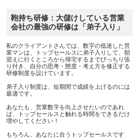
鞄持ち研修：大儲けしている営業
会社の最強の研修は「弟子入り」
私のクライアントさんでは、
数字の低迷した営
業マンは、
トップセールスに弟子入りして、
朝
迎えに行くところから
帰宅するまで
びっちり張
り付き、
自分の思考・態度・考え方を
修正する
研修制度を設けています。
弟子入り制度は、
短期間で成績を上げるのには
最適です。
あなたも、
営業数字を向上させたいのであれ
ば、
トップセールスと触れる時間を
できるだけ
増やしてください！
もちろん、
あなたに合う
トップセールスです