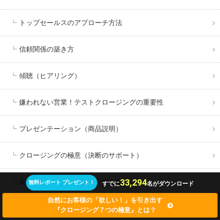
トップセールスのアプローチ方法
信頼関係の築き方
傾聴（ヒアリング）
嫌われない営業！テストクロージングの重要性
プレゼンテーション（商品説明）
クロージングの極意（決断のサポート）
33,294
反論解決・反論処理はもう怖くない！
無料レポート プレゼント！
すでに
名がダウンロード
自然にお客様の「欲しい！」を引き出す
これでＯＫ！キャンセル止め
『クロージング７つの極意』とは？