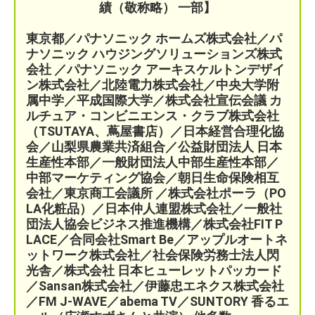
績（敬称略） 一部】
東京都／パナソニック ホームズ株式会社／パ
ナソニック ハウジングソリューションズ株式
会社 ／パナソニック アーキスケルトンデザイ
ン株式会社／北陸電力株式会社／中央大学附
属中学／平成国際大学／株式会社宣伝会議
カ
ルチュア・コンビニエンス・クラブ株式会社
（TSUTAYA、蔦屋書店）／
日本経営合理化協
会／
山梨県農業共済組合
／公益財団法人 日本
生産性本部／
一般財団法人中部生産性本部／
中部マーケティング協会／
朝日生命保険相互
会社／
東京商工会議所 ／
株式会社ポーラ（PO
LA化粧品）
／日本仲人連盟株式会社／一般社
団法人協会ビジネス推進機構／株式会社FIT P
LACE
／
合同会社Smart Be／
アップルオートネ
ットワーク株式会社／
社会保険労務士法人閃
光舎／株式会社 日本ヒューレットパッカード
／Sansan株式会社／伊藤忠エネクス株式会社
／FM J-WAVE／abema TV／SUNTORY 香るエ