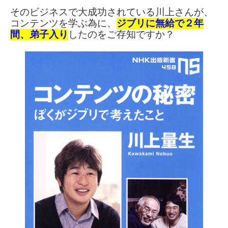
そのビジネスで大成功されている
川上さんが、
コンテンツを学ぶ為に、
ジブリに無給で２年
間、
弟子入り
したのを
ご存知ですか？