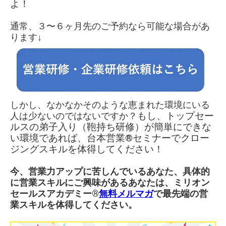
よ！
通常、３〜６ヶ月先のご予約なら可能な場合があ
ります↓
しかし、なかなかそのような恵まれた環境にいる
人は少ないのではないですか？
もし、
トップセー
ルスの弟子入り（鞄持ち研修）が
簡単にできな
い環境であれば、台本営業®︎
セミナーで
クロー
ジングスキルを体得してください！
今、営業力アップに苦しんでいるあなた、具体的
に営業スキルにご興味があるあなたは、ミリオン
セールスアカデミー®︎
無料メルマガ
で最先端の営
業スキルを体得してください。