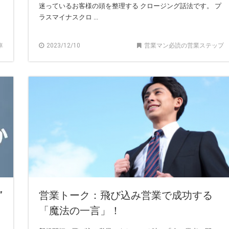
迷っているお客様の頭を整理する クロージング話法です。 プ
ラスマイナスクロ ...
車
2023/12/10
営業マン必読の営業ステップ
”
営業トーク：飛び込み営業で成功する
「魔法の一言」！