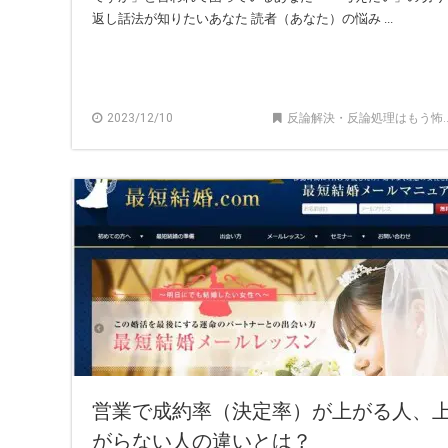
返し話法が知りたいあなた 読者（あなた）の悩み ...
2023/12/10
反論解決・反論処理はもう怖くない！
営業で成約率（決定率）が上がる人、
がらない人の違いとは？