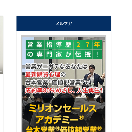
メルマガ
"購買心理で