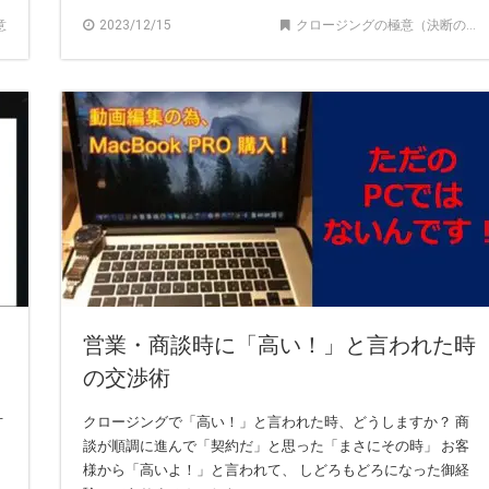
意
2023/12/15
クロージングの極意（決断のサポート）
営業・商談時に「高い！」と言われた時
の交渉術
方
クロージングで「高い！」と言われた時、どうしますか？ 商
な
談が順調に進んで「契約だ」と思った「まさにその時」 お客
様から「高いよ！」と言われて、 しどろもどろになった御経