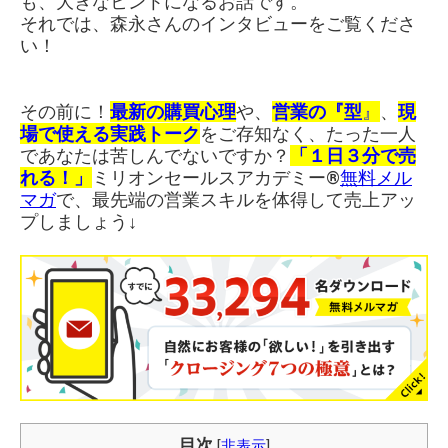
も、大きなヒントになるお話です。
それでは、森永さんのインタビューをご覧くださ
い！
その前に！
最新の購買心理
や、
営業の『型
』
、
現
場で使える実践トーク
をご存知なく、たった一人
であなたは苦しんでないですか？
「１日３分で売
れる！」
ミリオンセールスアカデミー®︎
無料メル
マガ
で、最先端の営業スキルを体得して売上アッ
プしましょう↓
目次
[
非表示
]