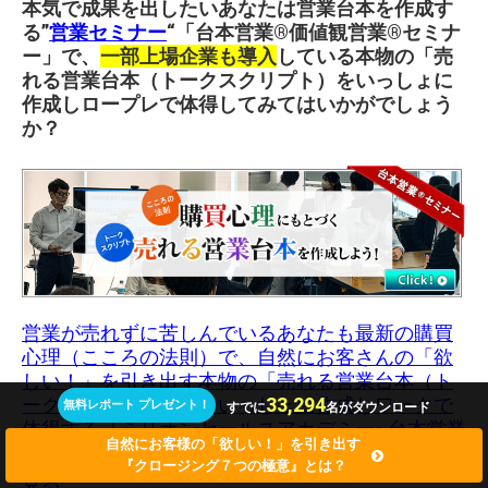
本気で成果を出したいあなたは営業台本を作成す
る”
営業セミナー
“「台本営業®︎価値観営業®︎セミナ
ー」で、
一部上場企業も導入
している本物の「売
れる営業台本（トークスクリプト）をいっしょに
作成しロープレで体得してみてはいかがでしょう
か？
営業が売れずに苦しんでいるあなたも最新の購買
心理（こころの法則）で、自然にお客さんの「欲
しい！」を引き出す本物の「売れる営業台本（ト
33,294
ークスクリプト）」をいっしょに作成しワークで
無料レポート プレゼント！
すでに
名がダウンロード
体得する『ミリオンセールスアカデミー
台本営業
®
自然にお客様の「欲しい！」を引き出す
価値観営業®︎セミナー』について、もっと詳しく
®
『クロージング７つの極意』とは？
見る