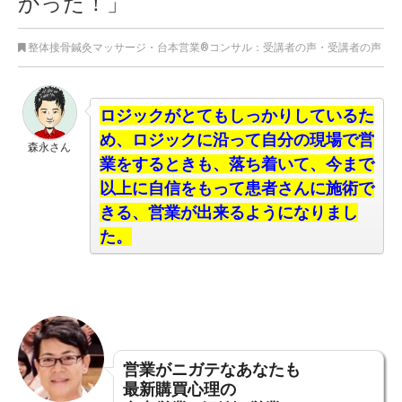
かった！」
整体接骨鍼灸マッサージ
・
台本営業®︎コンサル：受講者の声
・
受講者の声
ロジックがとてもしっかりしているた
め、ロジック
に沿って自分の現場で営
森永さん
業をするときも、
落ち着いて、今まで
以上に自信をもって患者さんに施術で
きる、営業が出来るようになりまし
た。
営業がニガテなあなたも
最新購買心理の