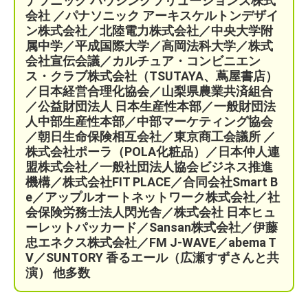
ナソニック ハウジングソリューションズ株式
会社 ／パナソニック アーキスケルトンデザイ
ン株式会社／北陸電力株式会社／中央大学附
属中学／平成国際大学／高岡法科大学／株式
会社宣伝会議／
カルチュア・コンビニエン
ス・クラブ株式会社（TSUTAYA、蔦屋書店）
／
日本経営合理化協会／
山梨県農業共済組合
／公益財団法人 日本生産性本部／
一般財団法
人中部生産性本部／中部マーケティング協会
／
朝日生命保険相互会社／
東京商工会議所 ／
株式会社ポーラ（POLA化粧品）
／日本仲人連
盟株式会社／一般社団法人協会ビジネス推進
機構／株式会社FIT PLACE
／
合同会社Smart B
e／
アップルオートネットワーク株式会社／
社
会保険労務士法人閃光舎／株式会社 日本ヒュ
ーレットパッカード／Sansan株式会社／伊藤
忠エネクス株式会社／FM J-WAVE／abema T
V／SUNTORY 香るエール（広瀬すずさんと共
演）
他多数