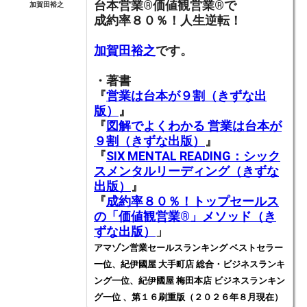
台本営業®︎価値観営業®︎で
加賀田裕之
成約率８０％！人生逆転！
加賀田裕之
です。
・著書
『
営業は台本が９割（きずな出
版）
』
『
図解でよくわかる 営業は台本が
９割（きずな出版）
』
『
SIX MENTAL READING：シック
スメンタルリーディング（きずな
出版）
』
『
成約率８０％！トップセールス
の「価値観営業®️」メソッド（き
ずな出版）
」
アマゾン営業セールスランキング ベストセラー
一位、紀伊國屋 大手町店 総合・ビジネスランキ
ング一位、紀伊國屋 梅田本店 ビジネスランキン
グ一位 、第１６刷重版（２０２６年８月現在）