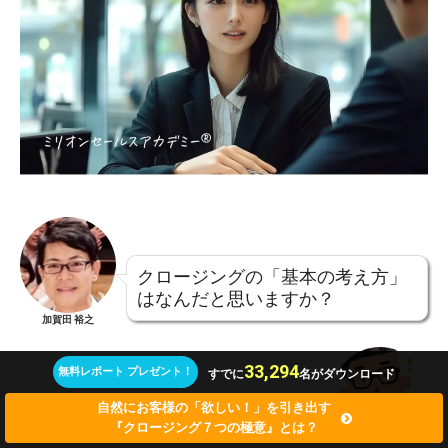
クロージングの「基本の考え方」
はなんだと思いますか？
加賀田 裕之
33,294
無料レポート プレゼント！
すでに
名がダウンロード
なんでしょ
自然にお客様の「欲しい！」を引き出す
『クロージング７つの極意』とは？