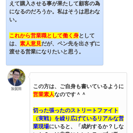
えて購入させる事が果たして顧客の為
になるのだろうか。
私はそうは思わな
い。
これから営業職として働く身
として
は、
素人意見
だが、ペン先を出さずに
渡せる営業になりたいと思う。
この方は、ご自身も書いているように
加賀田
営業素人
なのです＾＾
切った張ったのストリートファイト
（実戦）を繰り広げているリアルな営
業現場
にいると、「成約するか？しな