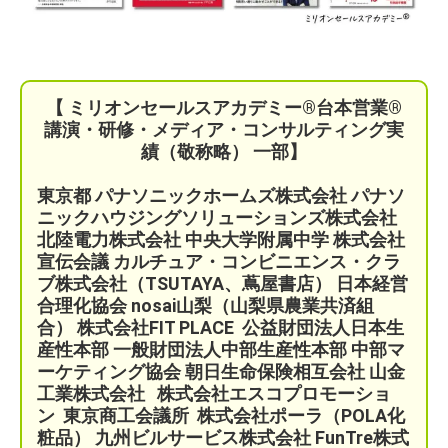
【 ミリオンセールスアカデミー®︎台本営業®︎
講演・研修・メディア・コンサルティング実
績（敬称略） 一部】
東京都 パナソニックホームズ株式会社 パナソ
ニックハウジングソリューションズ株式会社
北陸電力株式会社 中央大学附属中学 株式会社
宣伝会議
カルチュア・コンビニエンス・クラ
ブ株式会社（TSUTAYA、蔦屋書店）
日本経営
合理化協会
nosai山梨（山梨県農業共済組
合）
株式会社FIT PLACE 公益財団法人日本生
産性本部
一般財団法人中部生産性本部 中部マ
ーケティング協会
朝日生命保険相互会社
山金
工業株式会社
株式会社エスコプロモーショ
ン
東京商工会議所
株式会社ポーラ（POLA化
粧品）
九州ビルサービス株式会社 FunTre株式