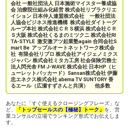
会社
一般社団法人 日本施術マイスター養成協
会 治療院仕組み化経営
株式会社リブラクリエ
イション
日本仲人連盟株式会社 一般社団法
人協会ビジネス推進機構
株式会社ダイトーグ
ループ本社 株式会社ＣＲＳ横浜 株式会社ＣＲ
Ｓ大阪 株式会社くるまのミツクニ
株式会社RI
TA-STYLE
激安激アツ起業塾again 合同会社S
mart Be
アップルオートネットワーク株式会
社
有限会社リプロ 株式会社アイジェノミクス
ジャパン 株式会社ミタカ工房 社会保険労務士
法人閃光舎 FM J-WAVE 株式会社 日本HP（ヒ
ューレットパッカード）Sansan株式会社 伊藤
忠エネクス株式会社 abema TV SUNTORY 香
るエール（広瀬すずさんと共演）
他多数
あなたに「すぐ使えるクロージングフレーズ」な
ど、
「トップセールスの【極秘】トーク」
を、営
業コンサルの立場でランキング形式でお伝えしま
す。