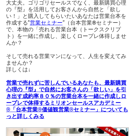
大丈夫。ゴリゴリセールスでなく、最新購買心理
の『型』を活用してお客さんから自然と「欲し
い！」と購入してもらいたいあなたは営業台本を
作成する”
営業セミナー
“（台本営業®︎セミナー）
で、本物の「売れる営業台本（トークスクリプ
ト）を一緒に作成し、楽しくロープレ体得しませ
んか？
そして売れる営業マンになって、人生を変えてみ
ませんか？
詳しくは↓
営業で売れずに苦しんでいるあなたも、最新購買
心理の『型』で自然にお客さんの「欲しい」を引
き出す成約率８０％の営業台本を一緒に作成しロ
ープレで体得する
ミリオンセールスアカデミー
®「台本営業®価値観営業®︎セミナー」
についても
っと詳しくみる