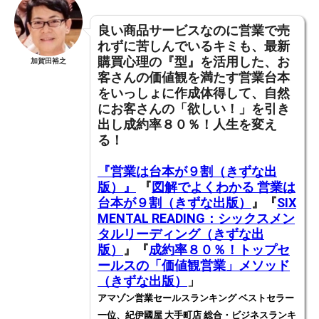
良い商品サービスなのに営業で売
れずに苦しんでいるキミも、
最新
購買心理の『型』を活用した、お
加賀田裕之
客さんの価値観を満たす営業台本
をいっしょに作成体得して
、
自然
にお客さんの「欲しい！」を引き
出し成約率８０％！人生を変え
る！
『営業は台本が９割（きずな出
版）』
『
図解でよくわかる 営業は
台本が９割（きずな出版）
』『
SIX
MENTAL READING：シックスメン
タルリーディング（きずな出
版）
』『
成約率８０％！トップセ
ールスの「価値観営業」メソッド
（きずな出版）
」
アマゾン営業セールスランキング ベストセラー
一位、紀伊國屋 大手町店 総合・ビジネスランキ