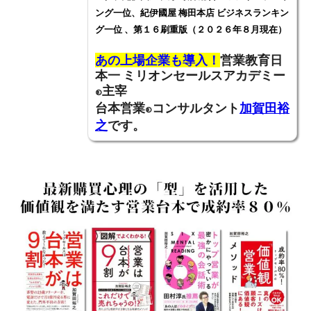
ング一位、紀伊國屋 梅田本店 ビジネスランキン
グ一位 、第１６刷重版（２０２６年８月現在）
あの上場企業も導入！
営業教育日
本一
ミリオンセールスアカデミー
主宰
®
台本営業
コンサルタント
加賀田裕
®
之
です。