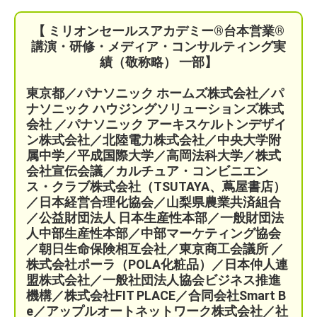
【 ミリオンセールスアカデミー®︎台本営業®︎
講演・研修・メディア・コンサルティング実
績（敬称略） 一部】
東京都／パナソニック ホームズ株式会社／パ
ナソニック ハウジングソリューションズ株式
会社 ／パナソニック アーキスケルトンデザイ
ン株式会社／北陸電力株式会社／中央大学附
属中学／平成国際大学／高岡法科大学／株式
会社宣伝会議／
カルチュア・コンビニエン
ス・クラブ株式会社（TSUTAYA、蔦屋書店）
／
日本経営合理化協会／
山梨県農業共済組合
／公益財団法人 日本生産性本部／
一般財団法
人中部生産性本部／中部マーケティング協会
／
朝日生命保険相互会社／
東京商工会議所 ／
株式会社ポーラ（POLA化粧品）
／日本仲人連
盟株式会社／一般社団法人協会ビジネス推進
機構／株式会社FIT PLACE
／
合同会社Smart B
e／
アップルオートネットワーク株式会社／
社