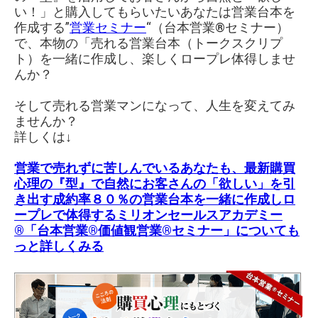
い！」と購入してもらいたいあなたは営業台本を
作成する”
営業セミナー
“（台本営業®︎セミナー）
で、本物の「売れる営業台本（トークスクリプ
ト）を一緒に作成し、楽しくロープレ体得しませ
んか？
そして売れる営業マンになって、人生を変えてみ
ませんか？
詳しくは↓
営業で売れずに苦しんでいるあなたも、最新購買
心理の『型』で自然にお客さんの「欲しい」を引
き出す成約率８０％の営業台本を一緒に作成しロ
ープレで体得する
ミリオンセールスアカデミー
®「台本営業®価値観営業®︎セミナー」
についても
っと詳しくみる