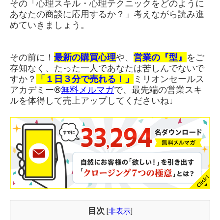
その「心理スキル・心理テクニックをどのように
あなたの商談に応用するか？」考えながら読み進
めていきましょう。
その前に！
最新の購買心理
や、
営業の『型』
をご
存知なく、たった一人であなたは苦しんでないで
すか？
「１日３分で売れる！」
ミリオンセールス
アカデミー®︎
無料メルマガ
で、最先端の営業スキ
ルを体得して売上アップしてくださいね↓
目次
[
非表示
]