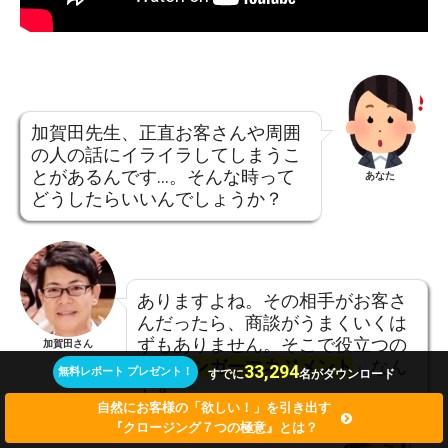
加賀田先生、正直お客さんや周囲
の人の話にイライラしてしまうこ
とがあるんです…。そんな時って
あなた
どうしたらいいんでしょうか？
ありますよね。その相手がお客さ
んだったら、商談がうまくいくは
ずもありません。そこで役立つの
加賀田さん
が「
アンガーマネジメント
」なん
33,294
無料レポート プレゼント！
すでに
名がダウンロード
です。
自然にお客様の「欲しい！」を引き出す
『クロージング７つの極意』とは？