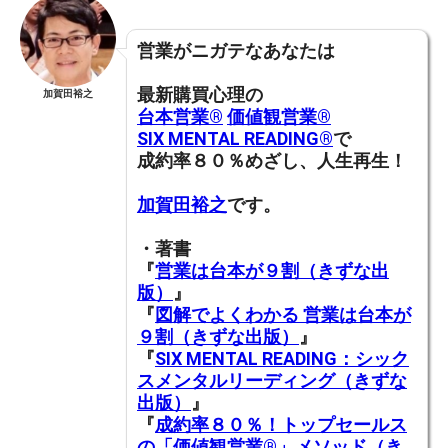
営業がニガテなあなたは
最新購買心理の
加賀田裕之
台本営業®︎
価値観営業®︎
SIX MENTAL READING®︎
で
成約率８０％めざし、人生再生！
加賀田裕之
です。
・著書
『
営業は台本が９割（きずな出
版）
』
『
図解でよくわかる 営業は台本が
９割（きずな出版）
』
『
SIX MENTAL READING：シック
スメンタルリーディング（きずな
出版）
』
『
成約率８０％！トップセールス
の「価値観営業®️」メソッド（き