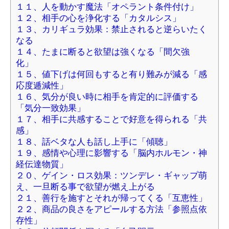
１１、人を動かす魔法「オペラント条件付け」
１２、相手の心を浄化する「カタルシス」
１３、カリギュラ効果：禁止されると逆らいたく
なる
１４、たまに断ると欲望は強くなる「間欠強
化」
１５、値下げは何回もすると有り難みが減る「感
応度逓減性」
１６、気分が良い時に相手を肯定的に評価する
「気分一致効果」
１７、相手に共感することで好意を得られる「共
感」
１８、話ベタな人も話し上手に「傾聴」
１９、感情や心理に影響する「脳内ホルモン・神
経伝達物質」
２０、ゲイン・ロス効果：ツンデレ・ギャップ萌
え、一旦断る事で欲望が燃え上がる
２１、善行を施すとそれが帰ってくる「互恵性」
２２、商品の良さをアピールする方法「参照点依
存性」