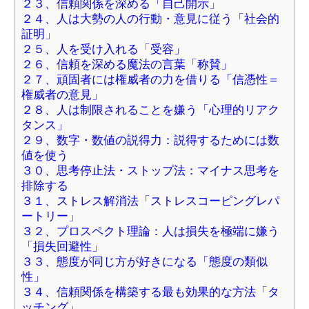
２３、信頼関係を深める「自己開示」
２４、人は大勢の人の行動・意見に従う「社会的
証明」
２５、人を受け入れる「受容」
２６、信頼を深める魔法の言葉「称賛」
２７、頑固者には権威者の力を借りる「信憑性＝
権威者の意見」
２８、人は制限されることを嫌う「心理的リアク
タンス」
２９、数字・数値の説得力：説得するためには数
値を使う
３０、思考停止法・ストップ法：マイナス思考を
排除する
３１、ストレス解消法「ストレスコーピングレパ
ートリー」
３２、プロスペクト理論：人は損失を極端に嫌う
「損失回避性」
３３、態度が同じ方が好きになる「態度の類似
性」
３４、信頼関係を構築する最も効果的な方法「タ
ッチング」