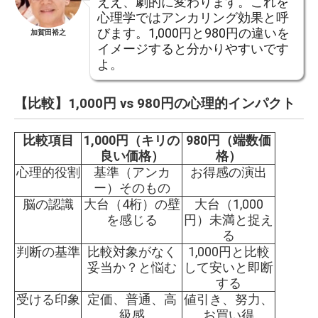
ええ、劇的に変わります。これを
心理学ではアンカリング効果と呼
びます。1,000円と980円の違いを
加賀田裕之
イメージすると分かりやすいです
よ。
【比較】1,000円 vs 980円の心理的インパクト
比較項目
1,000円（キリの
980円（端数価
良い価格）
格）
心理的役割
基準（アンカ
お得感の演出
ー）そのもの
脳の認識
大台（4桁）の壁
大台（1,000
を感じる
円）未満と捉え
る
判断の基準
比較対象がなく
1,000円と比較
妥当か？と悩む
して安いと即断
する
受ける印象
定価、普通、高
値引き、努力、
級感
お買い得