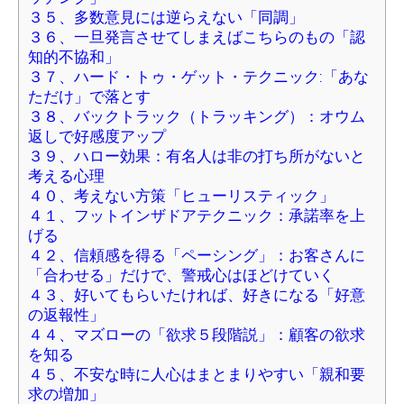
３５、多数意見には逆らえない「同調」
３６、一旦発言させてしまえばこちらのもの「認
知的不協和」
３７、ハード・トゥ・ゲット・テクニック:「あな
ただけ」で落とす
３８、バックトラック（トラッキング）：オウム
返しで好感度アップ
３９、ハロー効果：有名人は非の打ち所がないと
考える心理
４０、考えない方策「ヒューリスティック」
４１、フットインザドアテクニック：承諾率を上
げる
４２、信頼感を得る「ペーシング」：お客さんに
「合わせる」だけで、警戒心はほどけていく
４３、好いてもらいたければ、好きになる「好意
の返報性」
４４、マズローの「欲求５段階説」：顧客の欲求
を知る
４５、不安な時に人心はまとまりやすい「親和要
求の増加」