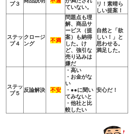
商品説明
不適
が満たされ
プ３
リ！素晴ら
ていない。
しい提案！
問題点も理
解、商品サ
ービス（提
自然と「欲
ステッ
クロージ
案）も納得
しい！」と
不満
プ４
ング
した。け
思わせる。
ど、強引な
満足した。
売り込みは
嫌だ
・高い
・お金がな
い
ステッ
反論解決
不安
・●●に聞い
安心だ！
プ５
てみないと
・他社と比
較したい