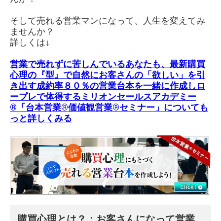
そして売れる営業マンになって、人生を変えてみ
ませんか？
詳しくは↓
営業で売れずに苦しんでいるあなたも、最新購買
心理の『型』で自然にお客さんの「欲しい」を引
き出す成約率８０％の営業台本を一緒に作成しロ
ープレで体得する
ミリオンセールスアカデミー
®「台本営業®価値観営業®︎セミナー」
についても
っと詳しくみる
購買心理とは？：お客さんになって営業