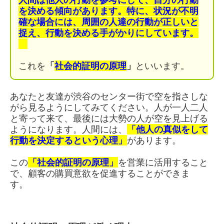
を決める傾向があります。
特に、状況が不明
確な場合には、周囲の人達の行動が正しいと
捉え、行動を決める手がかりにしています。
これを
「
社会的証明の原理
」
といいます。
あなたと友達が渋谷のセンター街で空を指さしな
がら見るようにしてみてください。人が一人二人
と寄って来て、最後には大勢の人が空を見上げる
ようになります。人間には、
「他人の真似をして
行動を決定するという心理」
があります。
この
「社会的証明の原理」
を営業に活用すること
で、顧客の購買意欲を促進することができま
す。