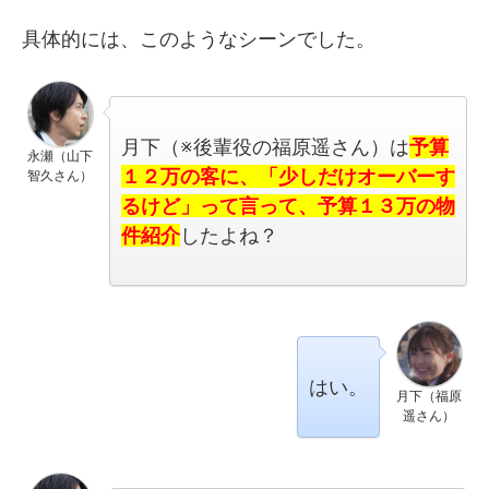
具体的には、このようなシーンでした。
月下（※後輩役の
福原遥
さん
）は
予算
永瀬（山下
１２万の客に、「少しだけオーバーす
智久さん）
るけど」って言って、予算１３万の物
件紹介
したよね？
はい。
月下（福原
遥さん）