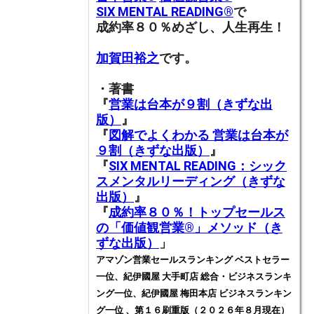
SIX MENTAL READING®︎
で
成約率８０％めざし、人生再生！
加賀田裕之
です。
・著書
『
営業は台本が９割（きずな出
版）
』
『
図解でよくわかる 営業は台本が
９割（きずな出版）
』
『
SIX MENTAL READING：シック
スメンタルリーディング（きずな
出版）
』
『
成約率８０％！トップセールス
の「価値観営業®️」メソッド（き
ずな出版）
」
アマゾン営業セールスランキング ベストセラー
一位、紀伊國屋 大手町店 総合・ビジネスランキ
ング一位、紀伊國屋 梅田本店 ビジネスランキン
グ一位 、第１６刷重版（２０２６年８月現在）