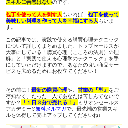
スキルに善悪はない
のです。
包丁を使って人を刺す人
もいれば、
包丁を使って
美味しい料理を作って人を幸福にする人
もいま
す。
この記事では、実践で使える購買心理テクニック
について詳しくまとめました。トップセールスが
大事にしている「購買心理（こころの法則）の理
解」と「実践で使える心理学のテクニック」を手
にしていただけますので、あなたの良い商品サー
ビスを広めるためにお役立てください！
その前に！
最新の購買心理
や、
営業の『型』
をご
存知なく、たった一人であなたは苦しんでないで
すか？
「１日３分で売れる！」
ミリオンセールス
アカデミー®︎
無料メルマガ
で、最先端の営業スキ
ルを体得して売上アップしてくださいね↓