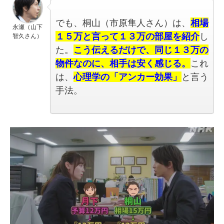
でも、桐山（市原隼人さん）は、
相場
永瀬（山下
１５万と言って１３万の部屋を紹介
し
智久さん）
た。
こう伝えるだけで、同じ１３万の
物件なのに、相手は安く感じる。
これ
は、
心理学の「アンカー効果」
と言う
手法。