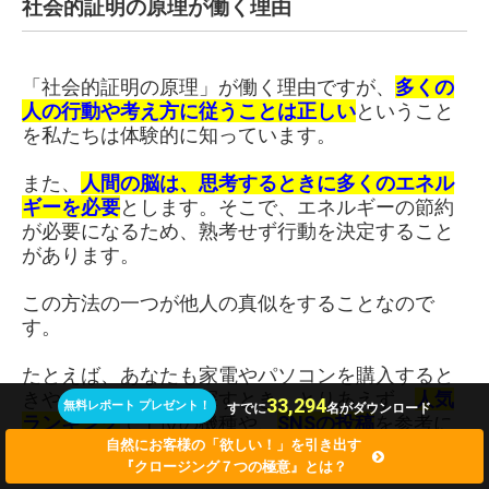
社会的証明の原理が働く理由
「社会的証明の原理」が働く理由ですが、
多くの
人の行動や考え方に従うことは正しい
ということ
を私たちは体験的に知っています。
また、
人間の脳は、思考するときに多くのエネル
ギーを必要
とします。そこで、エネルギーの節約
が必要になるため、熟考せず行動を決定すること
があります。
この方法の一つが他人の真似をすることなので
す。
たとえば、あなたも家電やパソコンを購入すると
きや、レストランを探すとき、とりあえず、
人気
33,294
無料レポート プレゼント！
すでに
名がダウンロード
ランキング
で上位の機種や、
SNS
の投稿
を参考に
して購入することがあったかもしれません。
自然にお客様の「欲しい！」を引き出す
『クロージング７つの極意』とは？