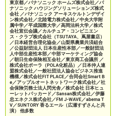
東京都／パナソニック ホームズ株式会社／パ
ナソニック ハウジングソリューションズ株式
会社 ／パナソニック アーキスケルトンデザイ
ン株式会社／北陸電力株式会社／中央大学附
属中学／平成国際大学／高岡法科大学／株式
会社宣伝会議／
カルチュア・コンビニエン
ス・クラブ株式会社（TSUTAYA、蔦屋書店）
／
日本経営合理化協会／
山梨県農業共済組合
／公益財団法人 日本生産性本部／
一般財団法
人中部生産性本部／中部マーケティング協会
／
朝日生命保険相互会社／
東京商工会議所 ／
株式会社ポーラ（POLA化粧品）
／日本仲人連
盟株式会社／一般社団法人協会ビジネス推進
機構／株式会社FIT PLACE
／
合同会社Smart B
e／
アップルオートネットワーク株式会社／
社
会保険労務士法人閃光舎／株式会社 日本ヒュ
ーレットパッカード／Sansan株式会社／伊藤
忠エネクス株式会社／FM J-WAVE／abema T
V／SUNTORY 香るエール（広瀬すずさんと共
演）
他多数