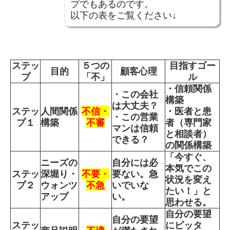
プでもあるのです。
以下の表をご覧ください↓
ステッ
５つの
目指すゴー
目的
顧客心理
プ
「不」
ル
・信頼関係
・この会社
構築
は大丈夫？
ステッ
人間関係
不信・
・医者と患
・この営業
プ１
構築
不審
者（専門家
マンは信頼
と相談者）
できる？
の関係構築
「今すぐ、
ニーズの
自分には必
本気でこの
ステッ
深堀り・
不要・
要ない。急
状況を変え
プ２
ウォンツ
不急
いでいな
たい！」と
アップ
い。
思わせる。
自分の要望
自分の要望
ステッ
にピッタ