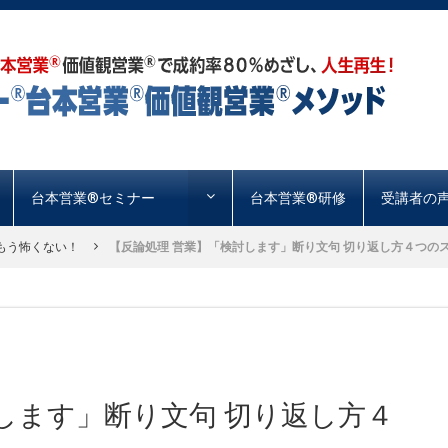
台本営業®︎セミナー
台本営業®︎研修
受講者の
もう怖くない！
【反論処理 営業】「検討します」断り文句 切り返し方４つのステ
します」断り文句 切り返し方４