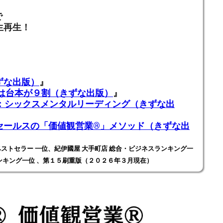
で
生再生！
ずな出版）
』
業は台本が９割（きずな出版）
』
ADING：シックスメンタルリーディング（きずな出
ールスの「価値観営業®️」メソッド（きずな出
ストセラー 一位、紀伊國屋 大手町店 総合・ビジネスランキング一
ンキング一位 、第１５刷重版（２０２６年３月現在）