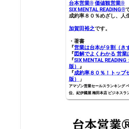
台本営業®︎
価値観営業®︎
SIX MENTAL READING®︎
成約率８０％めざし、人
加賀田裕之
です。
・著書
『
営業は台本が９割（き
『
図解でよくわかる 営
『
SIX MENTAL RE
版）
』
『
成約率８０％！トップセ
版）
」
アマゾン営業セールスランキング ベ
位、紀伊國屋 梅田本店 ビジネスラ