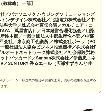
（敬称略） 一部】
会社／パナソニック ハウジングソリューションズ
ケルトンデザイン株式会社／北陸電力株式会社／中
法科大学／株式会社宣伝会議／
カルチュア・コ
TAYA、蔦屋書店）／
日本経営合理化協会／
山梨
生産性本部／
一般財団法人中部生産性本部／中部
互会社／
東京商工会議所 ／
株式会社ポーラ（PO
一般社団法人協会ビジネス推進機構／株式会社F
プルオートネットワーク株式会社／
社会保険労務
ットパッカード／Sansan株式会社／伊藤忠エネ
a TV／SUNTORY 香るエール（広瀬すずさんと共
やクライアント様企業の感想や実績であり、同様の結果を保証する
ります。