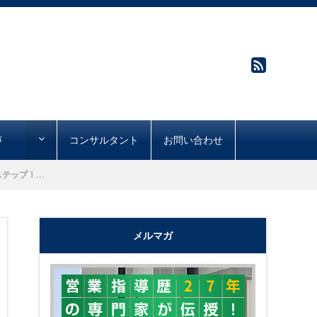
声
コンサルタント
お問い合わせ
ップ！...
メルマガ
"購買心理で