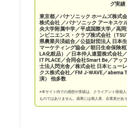
グ実績
東京都／パナソニック ホームズ株式
株式会社 ／パナソニック アーキス
央大学附属中学／平成国際大学／高岡
ンビニエンス・クラブ株式会社（TSU
県農業共済組合
／公益財団法人 日本
マーケティング協会／
朝日生命保険相
LA化粧品）
／日本仲人連盟株式会社／
IT PLACE
／
合同会社Smart Be／
アッ
士法人閃光舎／株式会社 日本ヒューレ
クス株式会社／FM J-WAVE／abem
演）
他多数
※本サイト
内での感想や実績は、クライアント様個人
ものではありません。成果には個人差、企業差があ