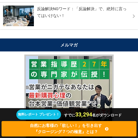
反論解決NGワード：「反論解決」で、絶対に言っ
てはいけない！
メルマガ
"購買心理
33,294
無料レポート プレゼント！
すでに
名がダウンロード
自然にお客様の「欲しい！」を引き出す
『クロージング７つの極意』とは？