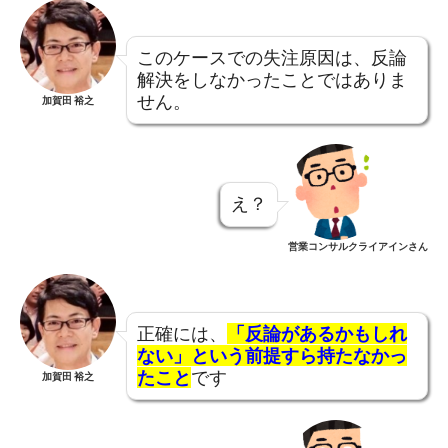
このケースでの失注原因は、反論
解決をしなかったことではありま
せん。
加賀田 裕之
え？
営業コンサルクライアインさん
正確には、
「反論があるかもしれ
ない」という前提すら持たなかっ
たこと
です
加賀田 裕之