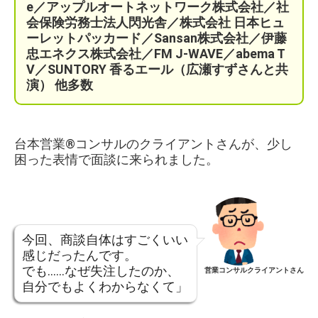
e／
アップルオートネットワーク株式会社／
社
会保険労務士法人閃光舎／株式会社 日本ヒュ
ーレットパッカード／Sansan株式会社／伊藤
忠エネクス株式会社／FM J-WAVE／abema T
V／SUNTORY 香るエール（広瀬すずさんと共
演）
他多数
台本営業®︎コンサルのクライアントさんが、少し
困った表情で面談に来られました。
今回、商談自体はすごくいい
感じだったんです。
でも……なぜ失注したのか、
営業コンサルクライアントさん
自分でもよくわからなくて」