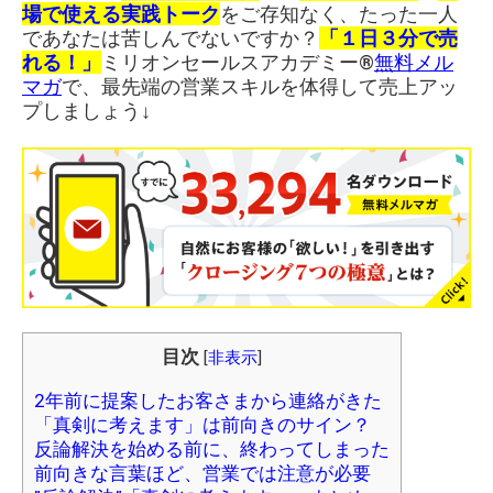
場で使える実践トーク
をご存知なく、たった一人
であなたは苦しんでないですか？
「１日３分で売
れる！」
ミリオンセールスアカデミー®︎
無料メル
マガ
で、最先端の営業スキルを体得して売上アッ
プしましょう↓
目次
[
非表示
]
2年前に提案したお客さまから連絡がきた
「真剣に考えます」は前向きのサイン？
反論解決を始める前に、終わってしまった
前向きな言葉ほど、営業では注意が必要