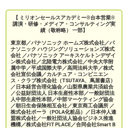
【 ミリオンセールスアカデミー®︎台本営業®︎
講演・研修・メディア・コンサルティング実
績（敬称略） 一部】
東京都／パナソニック ホームズ株式会社／パ
ナソニック ハウジングソリューションズ株式
会社 ／パナソニック アーキスケルトンデザイ
ン株式会社／北陸電力株式会社／中央大学附
属中学／平成国際大学／高岡法科大学／株式
会社宣伝会議／
カルチュア・コンビニエン
ス・クラブ株式会社（TSUTAYA、蔦屋書店）
／
日本経営合理化協会／
山梨県農業共済組合
／公益財団法人 日本生産性本部／
一般財団法
人中部生産性本部／中部マーケティング協会
／
朝日生命保険相互会社／
東京商工会議所 ／
株式会社ポーラ（POLA化粧品）
／日本仲人連
盟株式会社／一般社団法人協会ビジネス推進
機構／株式会社FIT PLACE
／
合同会社Smart B