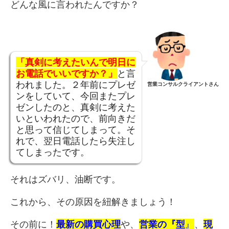
どんな風に言われたんですか？
「真剣に考えたいんで明日に
お電話でいいですか？」
と言
われました。２年前にプレゼ
営業コンサルクライアントさん
ンをしていて、今回またプレ
ゼンしたのと、真剣に考えた
いといわれたので、前向きだ
と思って信じてしまって。そ
れで、翌日電話したら失注し
てしまったです。
それはズバリ、油断です。
これから、その原因を紐解きましょう！
その前に！
最新の購買心理
や、
営業の『型
』
、
現