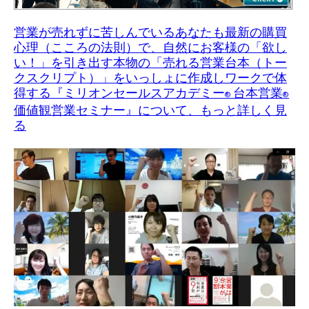
営業が売れずに苦しんでいるあなたも最新の購買
心理（こころの法則）で、自然にお客様の「欲し
い！」を引き出す本物の「売れる営業台本（トー
クスクリプト）」をいっしょに作成しワークで体
得する『ミリオンセールスアカデミー
台本営業
®
®
価値観営業セミナー』について、もっと詳しく見
る