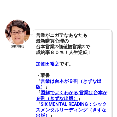
営業がニガテなあなたも
最新購買心理の
台本営業®︎価値観営業®︎で
加賀田裕之
成約率８０％！人生逆転！
加賀田裕之
です。
・著書
『
営業は台本が９割（きずな出
版）
』
『
図解でよくわかる 営業は台本が
９割（きずな出版）
』
『
SIX MENTAL READING：シック
スメンタルリーディング（きずな
出版）
』