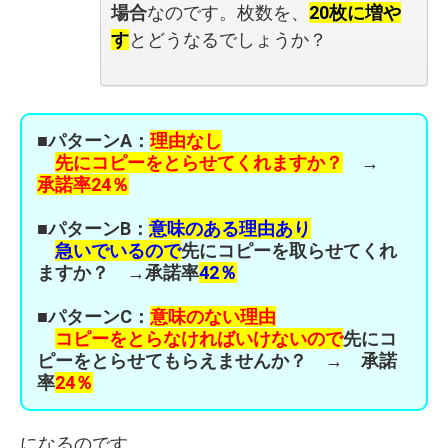
場合
なのです。枚数を、
20枚に増や
す
とどうなるでしょうか？
■パターンA：
理由なし
先にコピーをとらせてくれますか？
→
承諾率24％
■パターンB：
意味のある理由あり
急いでいるので
先にコピーを取らせてくれ
ますか？ →承諾率
42％
■パターンC：
意味のない理由
コピーをとらなければいけないので
先にコ
ピーをとらせてもらえませんか？
→ 承諾
率
24％
になるのです。