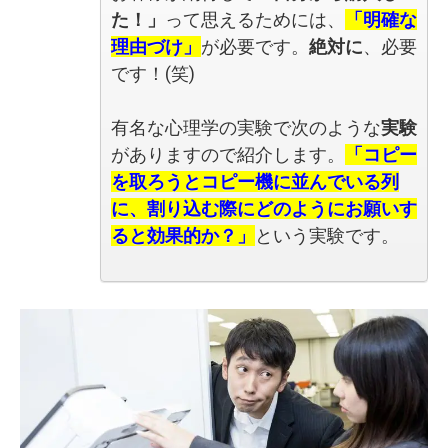
た！」
って思えるためには、
「明確な
理由づけ」
が必要です。
絶対に
、必要
です！(笑)
有名な心理学の実験で次のような
実験
がありますので紹介します。
「コピー
を取ろうとコピー機に並んでいる列
に、割り込む際にどのようにお願いす
ると効果的か？」
という実験です。