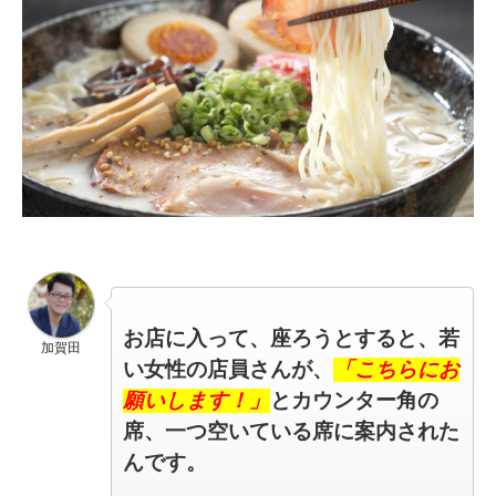
お店に入って、
座ろうとすると、
若
加賀田
い女性の店員さんが、
「こちらにお
願いします！」
と
カウンター角の
席、
一つ空いている席に
案内された
んです。