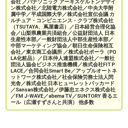
会社 ／パナソニック アーキスケルトンデザイ
ン株式会社／北陸電力株式会社／中央大学附
属中学／平成国際大学／株式会社宣伝会議
カ
ルチュア・コンビニエンス・クラブ株式会社
（TSUTAYA、蔦屋書店）／
日本経営合理化協
会／
山梨県農業共済組合
／公益財団法人 日本
生産性本部／
一般財団法人中部生産性本部／
中部マーケティング協会／
朝日生命保険相互
会社／
東京商工会議所 ／
株式会社ポーラ（PO
LA化粧品）
／日本仲人連盟株式会社／一般社
団法人協会ビジネス推進機構／株式会社FIT P
LACE
／
合同会社Smart Be／
アップルオートネ
ットワーク株式会社／
社会保険労務士法人閃
光舎／株式会社 日本ヒューレットパッカード
／Sansan株式会社／伊藤忠エネクス株式会社
／FM J-WAVE／abema TV／SUNTORY 香るエ
ール（広瀬すずさんと共演）
他多数