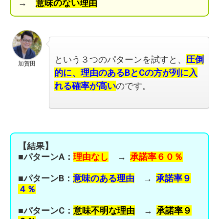
→
意味のない理由
という３つのパターンを試すと、
圧倒
加賀田
的に、理由のあるBとCの方が列に入
れる確率が高い
のです。
【結果】
■パターンA：
理由なし
→
承諾率６０％
■パターンB：
意味のある理由
→
承諾率９
４％
■パターンC：
意味不明な理由
→
承諾率９