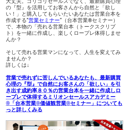
大丈夫。ゴリゴリセールスでなく、最新購買心理
の『型』を活用してお客さんから自然と「欲し
い！」と購入してもらいたいあなたは営業台本を
作成する”
営業セミナー
“（台本営業®︎セミナー）
で、本物の「売れる営業台本（トークスクリプ
ト）を一緒に作成し、楽しくロープレ体得しませ
んか？
そして売れる営業マンになって、人生を変えてみ
ませんか？
詳しくは↓
営業で売れずに苦しんでいるあなたも、最新購買
心理の『型』で自然にお客さんの「欲しい」を引
き出す成約率８０％の営業台本を一緒に作成しロ
ープレで体得する
ミリオンセールスアカデミー
®「台本営業®価値観営業®︎セミナー」
についても
っと詳しくみる