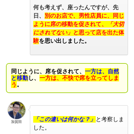
何も考えず、
座ったんですが、
先
日、
別のお店で、
男
性店員に、同じ
ように席の移動を促されて、
「大切
にされてない」
と思って店を出た体
験
を思い出しました。
同じように、席を促されて、
一方は、自然
と移動
し、
一方は、不快で席を立ってしま
う
。
「この違いは何かな？」
と考察しま
加賀田
した。