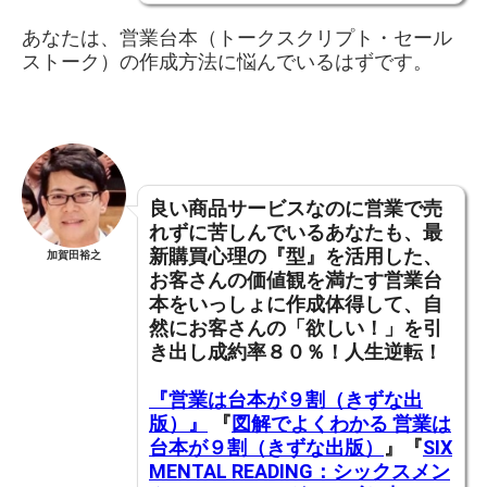
あなたは、営業台本（トークスクリプト・セール
ストーク）の作成方法に悩んでいるはずです。
良い商品サービスなのに営業で売
れずに苦しんでいるあなたも、
最
新購買心理の『型』を活用した、
加賀田裕之
お客さんの価値観を満たす営業台
本をいっしょに作成体得して
、
自
然にお客さんの「欲しい！」を引
き出し成約率８０％！人生逆転！
『営業は台本が９割（きずな出
版）』
『
図解でよくわかる 営業は
台本が９割（きずな出版）
』『
SIX
MENTAL READING：シックスメン