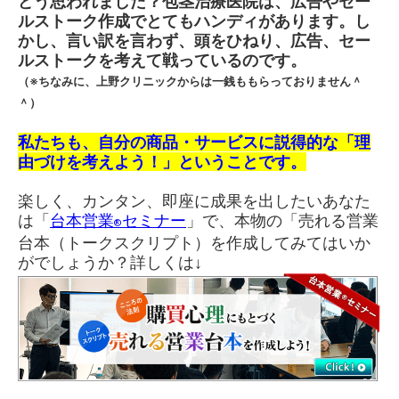
どう思われました？
包茎治療医院は、広告やセー
ルストーク作成でとてもハンディがあります。
し
かし、言い訳を言わず、頭をひねり、広告、セー
ルストークを考えて戦っているのです。
（※ちなみに、上野クリニックからは一銭ももらっておりません＾
＾）
私たちも、自分の商品・サービスに説得的な「理
由づけを考えよう！」ということです。
楽しく、カンタン、即座に成果を出したいあなた
は「
台本営業
セミナー
」で、本物の「売れる営業
®
台本（トークスクリプト）を作成してみてはいか
がでしょうか？詳しくは↓