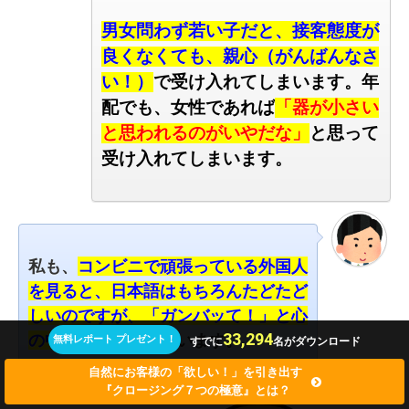
男女問わず若い子だと、接客態度が
良くなくても、親心（がんばんなさ
い！）
で受け入れてしまいます。
年
配でも、女性であれば
「器が小さい
と思われるのがいやだな」
と思って
受け入れてしまいます。
私も、
コンビニで頑張っている外国人
を見ると、日本語はもちろんたどたど
しいのですが、「ガンバッて！」と心
33,294
の中で応援
してしまいます。
無料レポート プレゼント！
すでに
名がダウンロード
自然にお客様の「欲しい！」を引き出す
『クロージング７つの極意』とは？