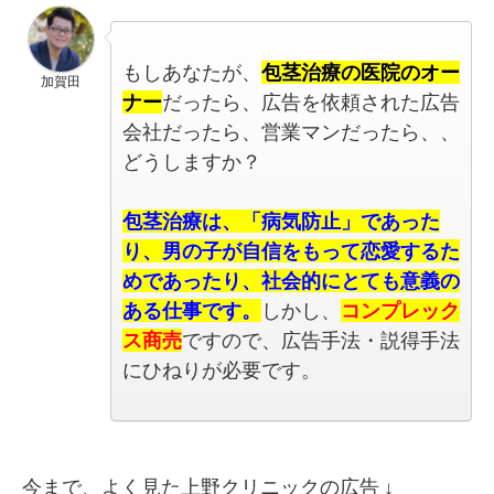
もしあなたが、
包茎治療の医院のオー
加賀田
ナー
だったら、広告を依頼された広告
会社だったら、営業マンだったら、、
どうしますか？
包茎治療は、「病気防止」であった
り、男の子が自信をもって恋愛するた
めであったり、社会的にとても意義の
ある仕事です。
しかし、
コンプレック
ス商売
ですので、広告手法・説得手法
にひねりが必要です。
今まで、よく見た上野クリニックの広告 ↓