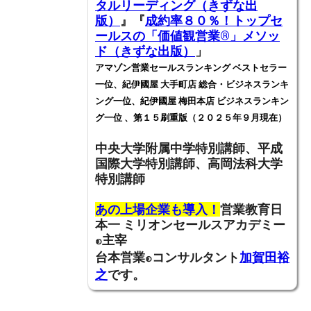
タルリーディング（きずな出
版）
』『
成約率８０％！トップセ
ールスの「価値観営業®️」メソッ
ド（きずな出版）
」
アマゾン営業セールスランキング ベストセラー
一位、紀伊國屋 大手町店 総合・ビジネスランキ
ング一位、紀伊國屋 梅田本店 ビジネスランキン
グ一位 、第１５刷重版（２０２５年９月現在）
中央大学附属中学特別講師、
平成
国際大学特別講師、高岡法科大学
特別講師
あの上場企業も導入！
営業教育日
本一
ミリオンセールスアカデミー
主宰
®
台本営業
コンサルタント
加賀田裕
®
之
です。