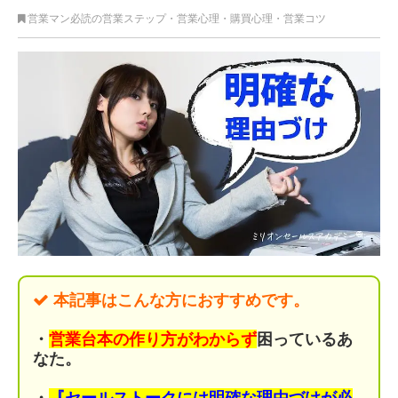
営業マン必読の営業ステップ
・
営業心理・購買心理
・
営業コツ
本記事はこんな方におすすめです。
・
営業台本の作り方がわからず
困っているあ
なた。
・
『セールストークには明確な理由づけが必