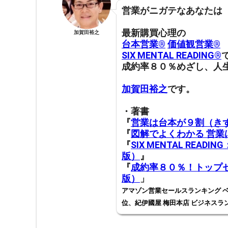
営業がニガテなあなたは
最新購買心理の
加賀田裕之
台本営業®︎
価値観営業®︎
SIX MENTAL READING®︎
成約率８０％めざし、人
加賀田裕之
です。
・著書
『
営業は台本が９割（き
『
図解でよくわかる 営
『
SIX MENTAL RE
版）
』
『
成約率８０％！トップセ
版）
」
アマゾン営業セールスランキング ベ
位、紀伊國屋 梅田本店 ビジネスラ