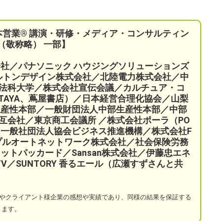
本営業®︎ 講演・研修・メディア・コンサルティン
（敬称略） 一部】
会社／パナソニック ハウジングソリューションズ
ケルトンデザイン株式会社／北陸電力株式会社／中
法科大学／株式会社宣伝会議／
カルチュア・コ
TAYA、蔦屋書店）／
日本経営合理化協会／
山梨
生産性本部／
一般財団法人中部生産性本部／中部
互会社／
東京商工会議所 ／
株式会社ポーラ（PO
一般社団法人協会ビジネス推進機構／株式会社F
プルオートネットワーク株式会社／
社会保険労務
ットパッカード／Sansan株式会社／伊藤忠エネ
a TV／SUNTORY 香るエール（広瀬すずさんと共
やクライアント様企業の感想や実績であり、同様の結果を保証する
ります。