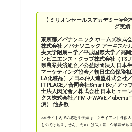
【 ミリオンセールスアカデミー®︎台
グ実績
東京都／パナソニック ホームズ株式
株式会社 ／パナソニック アーキス
央大学附属中学／平成国際大学／高岡
ンビニエンス・クラブ株式会社（TSU
県農業共済組合
／公益財団法人 日本
マーケティング協会／
朝日生命保険相
LA化粧品）
／日本仲人連盟株式会社／
IT PLACE
／
合同会社Smart Be／
アッ
士法人閃光舎／株式会社 日本ヒューレ
クス株式会社／FM J-WAVE／abem
演）
他多数
※本サイト
内での感想や実績は、クライアント様個人
ものではありません。成果には個人差、企業差があ