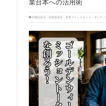
業台本への活用術
目標設定法・目標達成法
・
営業マインドセット
・
ポジティ