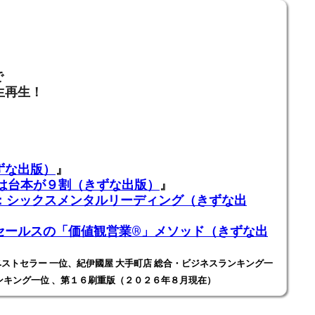
で
生再生！
ずな出版）
』
業は台本が９割（きずな出版）
』
ADING：シックスメンタルリーディング（きずな出
ールスの「価値観営業®️」メソッド（きずな出
ストセラー 一位、紀伊國屋 大手町店 総合・ビジネスランキング一
ンキング一位 、第１６刷重版（２０２６年８月現在）