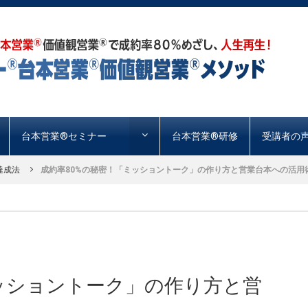
台本営業®︎セミナー
台本営業®︎研修
受講者の
達成法
成約率80%の秘密！「ミッショントーク」の作り方と営業台本への活用術.
ミッショントーク」の作り方と営