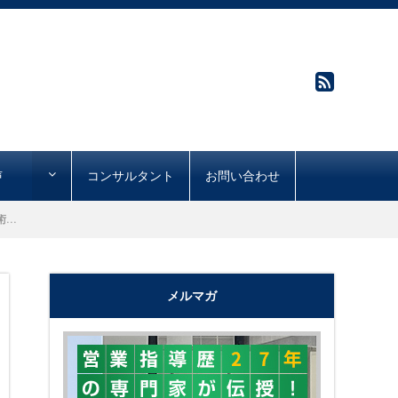
声
コンサルタント
お問い合わせ
..
メルマガ
"購買心理で