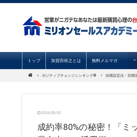
トップ
加賀田裕之とは
無料メルマガ
ポジティブチェンジシンキング®️
目標設定法・目標
2026/05/02
成約率80%の秘密！「