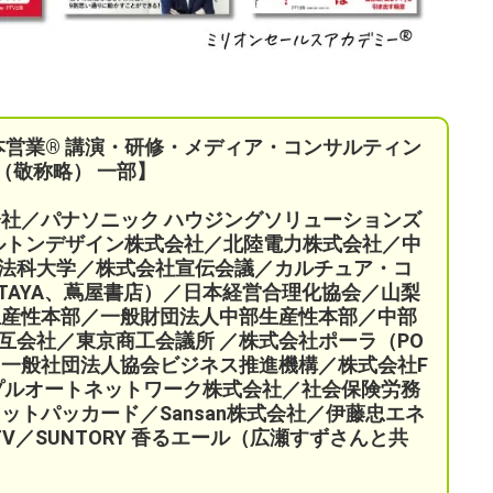
本営業®︎ 講演・研修・メディア・コンサルティン
（敬称略） 一部】
会社／パナソニック ハウジングソリューションズ
ケルトンデザイン株式会社／北陸電力株式会社／中
法科大学／株式会社宣伝会議／
カルチュア・コ
TAYA、蔦屋書店）／
日本経営合理化協会／
山梨
生産性本部／
一般財団法人中部生産性本部／中部
互会社／
東京商工会議所 ／
株式会社ポーラ（PO
一般社団法人協会ビジネス推進機構／株式会社F
プルオートネットワーク株式会社／
社会保険労務
ットパッカード／Sansan株式会社／伊藤忠エネ
a TV／SUNTORY 香るエール（広瀬すずさんと共