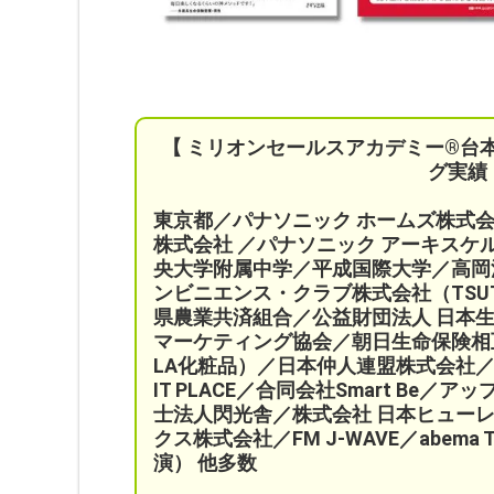
【 ミリオンセールスアカデミー®︎台
グ実績
東京都／パナソニック ホームズ株式
株式会社 ／パナソニック アーキス
央大学附属中学／平成国際大学／高岡
ンビニエンス・クラブ株式会社（TSU
県農業共済組合
／公益財団法人 日本
マーケティング協会／
朝日生命保険相
LA化粧品）
／日本仲人連盟株式会社／
IT PLACE
／
合同会社Smart Be／
アッ
士法人閃光舎／株式会社 日本ヒューレ
クス株式会社／FM J-WAVE／abem
演）
他多数