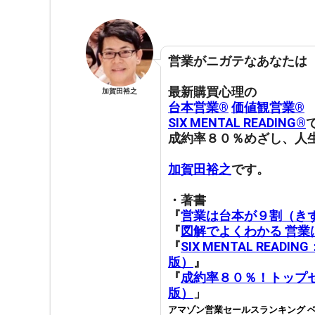
営業がニガテなあなたは
最新購買心理の
加賀田裕之
台本営業®︎
価値観営業®︎
SIX MENTAL READING®︎
成約率８０％めざし、人
加賀田裕之
です。
・著書
『
営業は台本が９割（き
『
図解でよくわかる 営
『
SIX MENTAL RE
版）
』
『
成約率８０％！トップセ
版）
」
アマゾン営業セールスランキング ベ