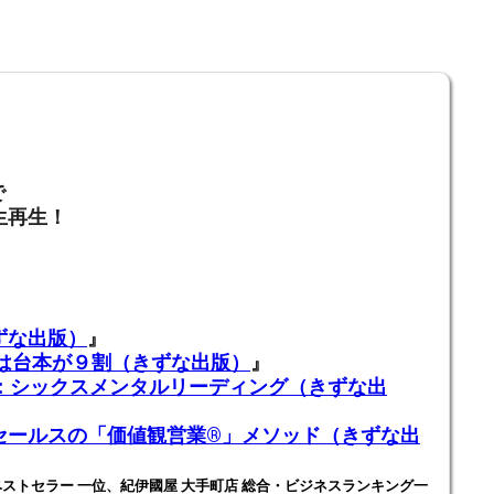
で
生再生！
ずな出版）
』
業は台本が９割（きずな出版）
』
ADING：シックスメンタルリーディング（きずな出
ールスの「価値観営業®️」メソッド（きずな出
ストセラー 一位、紀伊國屋 大手町店 総合・ビジネスランキング一