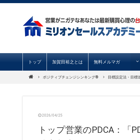
トップ
加賀田裕之とは
無料メルマガ
ポジティブチェンジシンキング®️
目標設定法・目標
2026/04/25
トップ営業のPDCA：「