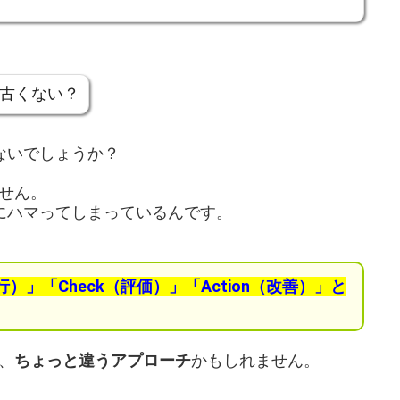
？古くない？
ないでしょうか？
せん。
穴にハマってしまっているんです。
行）」「Check（評価）」「Action（改善）」と
、
ちょっと違うアプローチ
かもしれません。