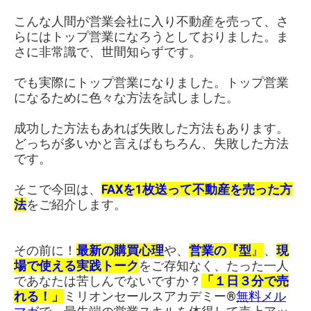
こんな人間が営業会社に入り不動産を売って、さ
らにはトップ営業になろうとしておりました。ま
さに非常識で、世間知らずです。
でも実際にトップ営業になりました。トップ営業
になるために色々な方法を試しました。
成功した方法もあれば失敗した方法もあります。
どっちが多いかと言えばもちろん、失敗した方法
です。
そこで今回は、
FAXを1枚送って不動産を売った方
法
をご紹介します。
その前に！
最新の購買心理
や、
営業の『型
』
、
現
場で使える実践トーク
をご存知なく、たった一人
であなたは苦しんでないですか？
「１日３分で売
れる！」
ミリオンセールスアカデミー®︎
無料メル