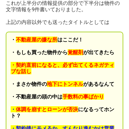
これが上半分の情報提供の部分で下半分は物件の
文字情報を9件書いておりました。
上記の内容以外でも送ったタイトルとしては
・
不動産屋の嫌な所
はここだ！
・もしも買った物件から
覚醒剤
が出てきたら
・契約直前になると、必ず出てくるネガティ
ブな話し
・まさか物件の
地下にトンネル
があるなんて
・不動産屋の頭の中は
手数料の事ばかり
・
体調を崩すとローンが否決
になるってホン
ト？
・契約後にモメるか、すんなり進むかは営業