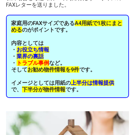
FAXレターを送りました。
家庭用のFAXサイズである
A4用紙で1枚にまと
める
のがポイントです。
内容としては
・
お役立ち情報
・
業界の裏話
・
トラブル事例
など。
そして
お勧め物件情報を9件
です。
イメージとしては用紙の
上半分は情報提供
で、
下半分が物件情報
です。