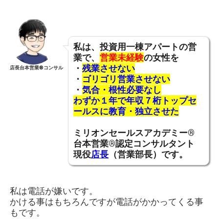
私は、投資用一棟アパートの営
業で、
営業未経験
の女性を
・
残業させない
店長台本営業®︎コンサル
・
ゴリゴリ営業させない
・
気合・根性必要なし
わずか１年で年収７桁トップセ
ールスに教育・
独立させた
ミリオンセールスアカデミー®︎
台本営業®︎認定コンサルタント
現役
店長
（営業部長）です。
私は電話が嫌いです。
かける事はもちろんですが電話がかかってくる事
もです。