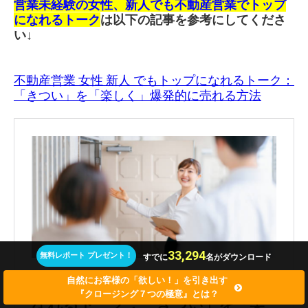
営業未経験の女性、新人でも不動産営業でトップ
になれるトーク
は以下の記事を参考にしてくださ
い↓
不動産営業 女性 新人 でもトップになれるトーク：
「きつい」を「楽しく」爆発的に売れる方法
33,294
無料レポート プレゼント！
すでに
名がダウンロード
自然にお客様の「欲しい！」を引き出す
『クロージング７つの極意』とは？