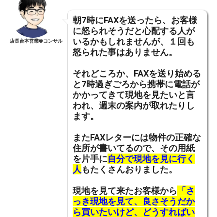
朝7時にFAXを送ったら、お客様
に怒られそうだと心配する人が
いるかもしれませんが、１回も
店長台本営業®︎コンサル
怒られた事はありません。
それどころか、FAXを送り始める
と7時過ぎごろから携帯に電話が
かかってきて現地を見たいと言
われ、週末の案内が取れたりし
ます。
またFAXレターには物件の正確な
住所が書いてるので、その用紙
を片手に
自分で現地を見に行く
人
もたくさんおりました。
現地を見て来たお客様から
「さ
っき現地を見て、良さそうだか
ら買いたいけど、どうすればい