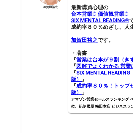
最新購買心理の
加賀田裕之
台本営業®︎
価値観営業®︎
SIX MENTAL READING®︎
成約率８０％めざし、人
加賀田裕之
です。
・著書
『
営業は台本が９割（き
『
図解でよくわかる 営
『
SIX MENTAL RE
版）
』
『
成約率８０％！トップセ
版）
」
アマゾン営業セールスランキング ベ
位、紀伊國屋 梅田本店 ビジネスラ