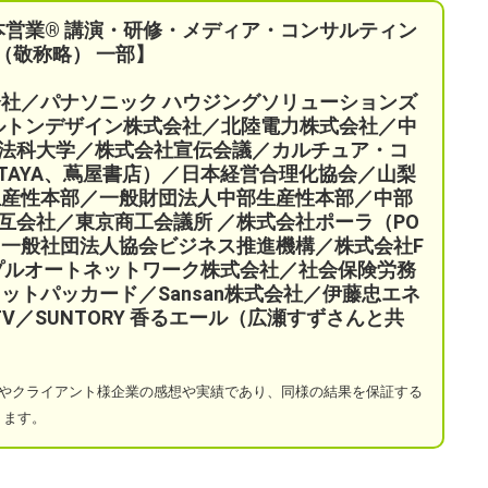
本営業®︎ 講演・研修・メディア・コンサルティン
（敬称略） 一部】
会社／パナソニック ハウジングソリューションズ
ケルトンデザイン株式会社／北陸電力株式会社／中
法科大学／株式会社宣伝会議／
カルチュア・コ
TAYA、蔦屋書店）／
日本経営合理化協会／
山梨
生産性本部／
一般財団法人中部生産性本部／中部
互会社／
東京商工会議所 ／
株式会社ポーラ（PO
一般社団法人協会ビジネス推進機構／株式会社F
プルオートネットワーク株式会社／
社会保険労務
ットパッカード／Sansan株式会社／伊藤忠エネ
a TV／SUNTORY 香るエール（広瀬すずさんと共
やクライアント様企業の感想や実績であり、同様の結果を保証する
ります。