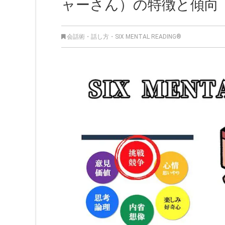
ャーさん）の特徴と傾向
会話術・話し方
・
SIX MENTAL READING®︎