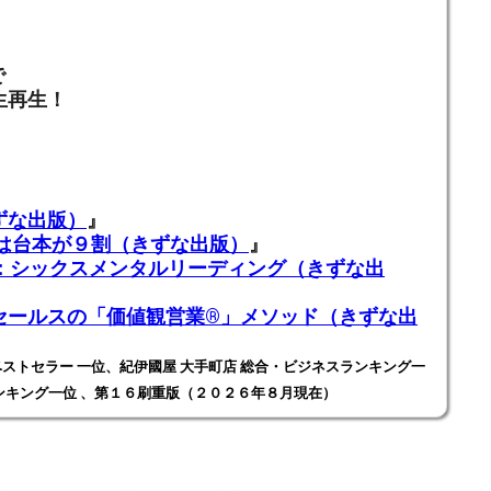
で
生再生！
ずな出版）
』
業は台本が９割（きずな出版）
』
ADING：シックスメンタルリーディング（きずな出
ールスの「価値観営業®️」メソッド（きずな出
ストセラー 一位、紀伊國屋 大手町店 総合・ビジネスランキング一
ンキング一位 、第１６刷重版（２０２６年８月現在）