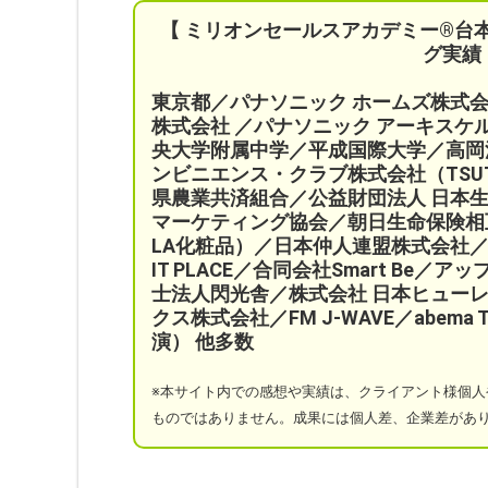
【 ミリオンセールスアカデミー®︎台
グ実績
東京都／パナソニック ホームズ株式
株式会社 ／パナソニック アーキス
央大学附属中学／平成国際大学／高岡
ンビニエンス・クラブ株式会社（TSU
県農業共済組合
／公益財団法人 日本
マーケティング協会／
朝日生命保険相
LA化粧品）
／日本仲人連盟株式会社／
IT PLACE
／
合同会社Smart Be／
アッ
士法人閃光舎／株式会社 日本ヒューレ
クス株式会社／FM J-WAVE／abem
演）
他多数
※本サイト
内での感想や実績は、クライアント様個人
ものではありません。成果には個人差、企業差があ