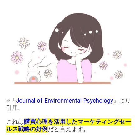
※『
Journal of Environmental Psychology
』より
引用。
これは
購買心理を活用したマーケティングセー
ルス戦略の好例
だと言えます。