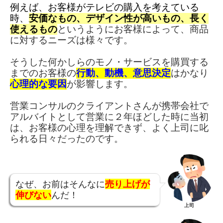
例えば、お客様がテレビの購入を考えている
時、
安価なもの、デザイン性が高いもの、長く
使えるもの
というようにお客様によって、商品
に対するニーズは様々です。
そうした何かしらのモノ・サービスを購買する
までのお客様の
行動、動機、意思決定
はかなり
心理的な要因
が影響します。
営業コンサルのクライアントさんが携帯会社で
アルバイトとして営業に２年ほどした時に当初
は、お客様の心理を理解できず、よく上司に叱
られる日々だったのです。
なぜ、お前はそんなに
売り上げが
伸びない
んだ！
上司