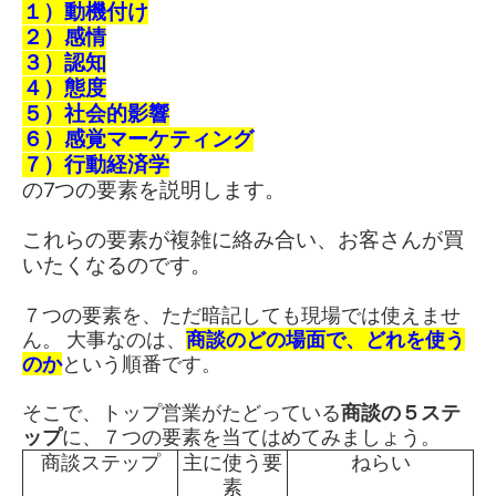
１）動機付け
２）感情
３）認知
４）態度
５）社会的影響
６）感覚マーケティング
７）行動経済学
の7つの要素を説明します。
これらの要素が複雑に絡み合い、お客さんが買
いたくなるのです。
７つの要素を、ただ暗記しても現場では使えませ
ん。 大事なのは、
商談のどの場面で、どれを使う
のか
という順番です。
そこで、トップ営業がたどっている
商談の５ステ
ップ
に、７つの要素を当てはめてみましょう。
商談ステップ
主に使う要
ねらい
素