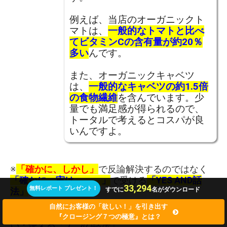
例えば、当店のオーガニックト
マトは、
一般的なトマトと比べ
てビタミンCの含有量が約20％
多い
んです。
また、オーガニックキャベツ
は、
一般的なキャベツの約1.5倍
の食物繊維
を含んでいます。少
量でも満足感が得られるので、
トータルで考えるとコスパが良
いんですよ。
※
「確かに、しかし」
で反論解決するのではなく
「確かに、実は、、、」
で受ける
「YES AND話
33,294
無料レポート プレゼント！
法」
については↓
すでに
名がダウンロード
自然にお客様の「欲しい！」を引き出す
イエスバット(yes but)法は時代遅れ！もっと凄
『クロージング７つの極意』とは？
い・使える「７つの話法」