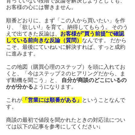
育っていない段階で反論を解決しようとしても、
お客様の心には響きません。
順番どおりに、まず「この人から買いたい」を作
り、「欲しい!」を育て、納得してもらう。 そのう
えで出てきた反論は、
お客様が”買う前提”で確認
している前向きな反論（質問）
なんです。 だから
こそ、最後にていねいに解決すれば、すっと成約
に進みます。
この地図（購買心理のステップ）を頭に入れてお
くと、「今はステップ２のヒアリングだから、ま
ず動機を聞こう」と、
自分が商談のどこにいるの
かが分かる
ようになります。
これが
「営業には順番がある」
ということなんで
す。
商談の最初で値段を聞かれたときの対応法につい
ては以下の記事を参考にしてください↓