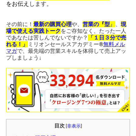
をお伝え
します。
その前に！
最新の購買心理
や、
営業の『型
』
、
現
場で使える実践トーク
をご存知なく、たった一人
であなたは苦しんでないですか？
「１日３分で売
れる！」
ミリオンセールスアカデミー®︎
無料メル
マガ
で、最先端の営業スキルを体得して売上アッ
プしましょう↓
目次
[
非表示
]