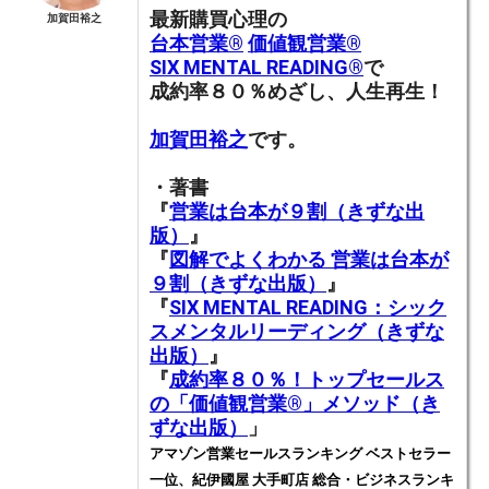
最新購買心理の
加賀田裕之
台本営業®︎
価値観営業®︎
SIX MENTAL READING®︎
で
成約率８０％めざし、人生再生！
加賀田裕之
です。
・著書
『
営業は台本が９割（きずな出
版）
』
『
図解でよくわかる 営業は台本が
９割（きずな出版）
』
『
SIX MENTAL READING：シック
スメンタルリーディング（きずな
出版）
』
『
成約率８０％！トップセールス
の「価値観営業®️」メソッド（き
ずな出版）
」
アマゾン営業セールスランキング ベストセラー
一位、紀伊國屋 大手町店 総合・ビジネスランキ