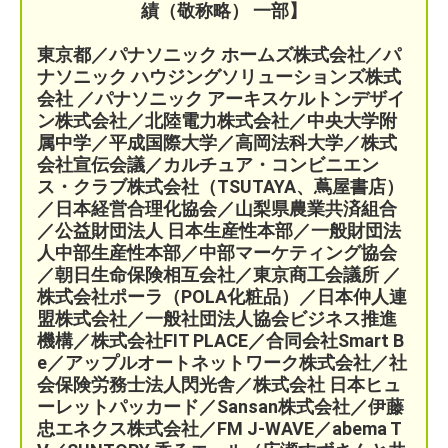
績（敬称略） 一部】
東京都／パナソニック ホームズ株式会社／パ
ナソニック ハウジングソリューションズ株式
会社 ／パナソニック アーキスケルトンデザイ
ン株式会社／北陸電力株式会社／中央大学附
属中学／平成国際大学／高岡法科大学／株式
会社宣伝会議／
カルチュア・コンビニエン
ス・クラブ株式会社（TSUTAYA、蔦屋書店）
／
日本経営合理化協会／
山梨県農業共済組合
／公益財団法人 日本生産性本部／
一般財団法
人中部生産性本部／中部マーケティング協会
／
朝日生命保険相互会社／
東京商工会議所 ／
株式会社ポーラ（POLA化粧品）
／日本仲人連
盟株式会社／一般社団法人協会ビジネス推進
機構／株式会社FIT PLACE
／
合同会社Smart B
e／
アップルオートネットワーク株式会社／
社
会保険労務士法人閃光舎／株式会社 日本ヒュ
ーレットパッカード／Sansan株式会社／伊藤
忠エネクス株式会社／FM J-WAVE／abema T