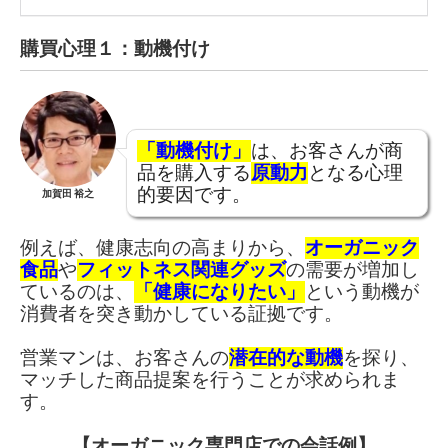
購買心理１：動機付け
「動機付け」
は、お客さんが商
品を購入する
原動力
となる心理
的要因です。
加賀田 裕之
例えば、健康志向の高まりから、
オーガニック
食品
や
フィットネス関連グッズ
の需要が増加し
ているのは、
「健康になりたい」
という動機が
消費者を突き動かしている証拠です。
営業マンは、お客さんの
潜在的な動機
を探り、
マッチした商品提案を行うことが求められま
す。
【オーガニック専門店での会話例】