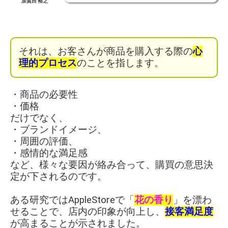
加賀田 裕之
それは、お客さんが商品を購入する際の
心
理的プロセス
のことを指します。
・商品の必要性
・価格
だけでなく、
・ブランドイメージ、
・周囲の評価、
・感情的な満足感
など、様々な要因が絡み合って、購買の意思決
定が下されるのです。
ある研究ではAppleStoreで「
花の香り
」を漂わ
せることで、店内の印象が向上し、
接客満足度
が高まることが示されました。