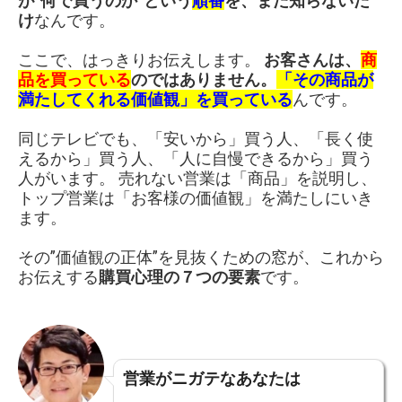
が”何で買うのか”という
順番
を、まだ知らないだ
け
なんです。
ここで、はっきりお伝えします。
お客さんは、
商
品を買っている
のではありません。
「その商品が
満たしてくれる価値観」を買っている
んです。
同じテレビでも、「安いから」買う人、「長く使
えるから」買う人、「人に自慢できるから」買う
人がいます。 売れない営業は「商品」を説明し、
トップ営業は「お客様の価値観」を満たしにいき
ます。
その”価値観の正体”を見抜くための窓が、これから
お伝えする
購買心理の７つの要素
です。
営業がニガテなあなたは