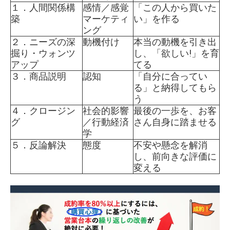
１．人間関係構
感情／感覚
「この人から買いた
築
マーケティ
い」を作る
ング
２．ニーズの深
動機付け
本当の動機を引き出
掘り・ウォンツ
し、「欲しい!」を育
アップ
てる
３．商品説明
認知
「自分に合ってい
る」と納得してもら
う
４．クロージン
社会的影響
最後の一歩を、お客
グ
／行動経済
さん自身に踏ませる
学
５．反論解決
態度
不安や懸念を解消
し、前向きな評価に
変える