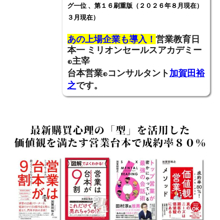
グ一位 、第１６刷重版（２０２６年８月現在）
３月現在）
あの上場企業も導入！
営業教育日
本一
ミリオンセールスアカデミー
主宰
®
台本営業
コンサルタント
加賀田裕
®
之
です。