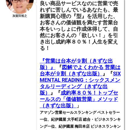
良い商品サービスなのに営業で売
れずに苦しんでいるあなたも、
最
新購買心理の『型』を活用した、
加賀田裕之
お客さんの価値観を満たす営業台
本をいっしょに作成体得して
、
自
然にお客さんの「欲しい！」を引
き出し成約率８０％！人生を変え
る！
『営業は台本が９割（きずな出
版）』
『
図解でよくわかる 営業は
台本が９割（きずな出版）
』『
SIX
MENTAL READING：シックスメン
タルリーディング（きずな出
版）
』『
成約率８０％！トップセ
ールスの「価値観営業」メソッド
（きずな出版）
」
アマゾン営業セールスランキング ベストセラー
一位、紀伊國屋 大手町店 総合・ビジネスランキ
ング一位、紀伊國屋 梅田本店 ビジネスランキン