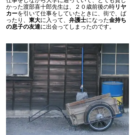
仕事をしながら
大学に通っていて、
とても貧し
かった渡部喜十郎先生は、
２０歳前後の時
リヤ
カー
を引いて仕事をしていたときに、
街で、ば
ったり、
東大
に入って、
弁護士
になった
金持ち
の息子
の友達
に
出会ってしまったのです。