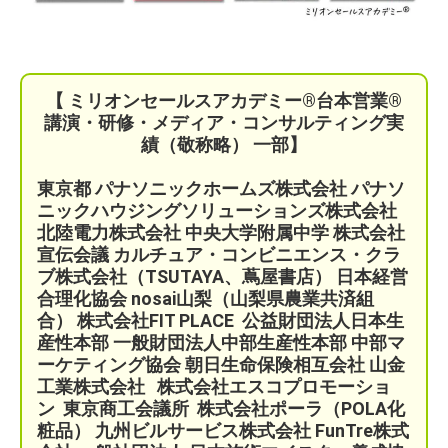
【 ミリオンセールスアカデミー®︎台本営業®︎
講演・研修・メディア・コンサルティング実
績（敬称略） 一部】
東京都 パナソニックホームズ株式会社 パナソ
ニックハウジングソリューションズ株式会社
北陸電力株式会社 中央大学附属中学 株式会社
宣伝会議
カルチュア・コンビニエンス・クラ
ブ株式会社（TSUTAYA、蔦屋書店）
日本経営
合理化協会
nosai山梨（山梨県農業共済組
合）
株式会社FIT PLACE 公益財団法人日本生
産性本部
一般財団法人中部生産性本部 中部マ
ーケティング協会
朝日生命保険相互会社
山金
工業株式会社
株式会社エスコプロモーショ
ン
東京商工会議所
株式会社ポーラ（POLA化
粧品）
九州ビルサービス株式会社 FunTre株式