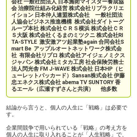
会社
一般社団法人 日本施術マイスター養成協
会 治療院仕組み化経営
株式会社リブラクリエ
イション
日本仲人連盟株式会社 一般社団法
人協会ビジネス推進機構
株式会社ダイトーグ
ループ本社 株式会社ＣＲＳ横浜 株式会社ＣＲ
Ｓ大阪 株式会社くるまのミツクニ
株式会社RI
TA-STYLE
激安激アツ起業塾again 合同会社S
mart Be
アップルオートネットワーク株式会
社
有限会社リプロ 株式会社アイジェノミクス
ジャパン 株式会社ミタカ工房 社会保険労務士
法人閃光舎 FM J-WAVE 株式会社 日本HP（ヒ
ューレットパッカード）Sansan株式会社 伊藤
忠エネクス株式会社 abema TV SUNTORY 香
るエール（広瀬すずさんと共演）
他多数
結論から言うと、個人の人生に「戦略」は必要で
す。
企業間競争で用いられている「戦略」の考え方を
個人の人生に取り入れることが「人生戦略」で、