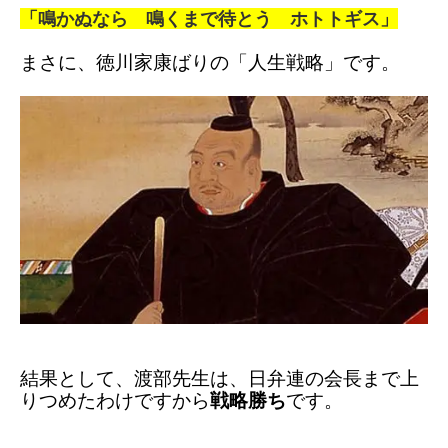
「鳴かぬなら 鳴くまで待とう ホトトギス」
まさに、
徳川家康ばりの「人生戦略」です。
結果として、
渡部先生は、日弁連の会長まで
上
りつめたわけですから
戦略勝ち
です。