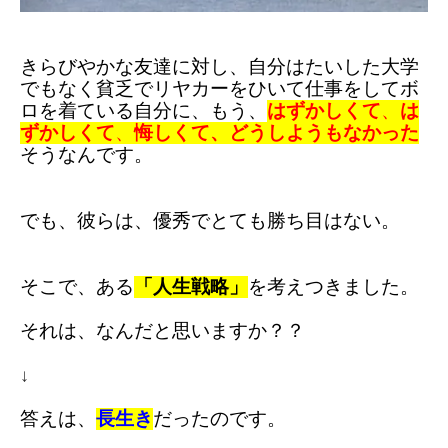
きらびやかな友達に対し、
自分は
たいした大学
でもなく
貧乏で
リヤカーをひいて仕事をして
ボ
ロを着ている自分に、
もう、
はずかしくて
、
は
ずかしくて
、
悔しくて、
どうしようもなかった
そうなんです。
でも、
彼らは、
優秀でとても勝ち目はない。
そこで、
ある
「人生戦略」
を考えつきました。
それは、
なんだと思いますか？？
↓
答えは、
長生き
だったのです。