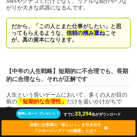
SNSやクチコミだけでなく、リアルな紹介やつな
がりが大きな武器になるんです。
だから、「この人とまた仕事がしたい」と思
ってもらえるような、
信頼の積み重ね
こそ
が、真の資本になります。
【中年の人生戦略】短期的に不合理でも、長期
的に合理なら、それが正解です
人生という長いゲームにおいて、多くの人が目の
前の
「短期的な合理性」
だけを追いかけがちで
す。
33,294
無料レポート プレゼント！
すでに
名がダウンロード
でも本当に大事なのは、
「長期的に合理であるこ
自然にお客様の「欲しい！」を引き出す
と」
。
『クロージング７つの極意』とは？