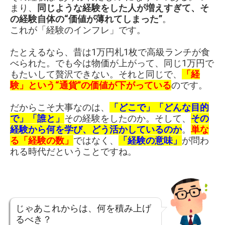
まり、
同じような経験をした人が増えすぎて、そ
の経験自体の“価値が薄れてしまった”
。
これが「経験のインフレ」です。
たとえるなら、昔は1万円札1枚で高級ランチが食
べられた。でも今は物価が上がって、同じ1万円で
もたいして贅沢できない。それと同じで、
「経
験」という“通貨”の価値が下がっている
のです。
だからこそ大事なのは、
「どこで」「どんな目的
で」「誰と」
その経験をしたのか。そして、
その
経験から何を学び、どう活かしているのか
。
単な
る「経験の数」
ではなく、
「経験の意味」
が問わ
れる時代だということですね。
じゃあこれからは、何を積み上げ
るべき？