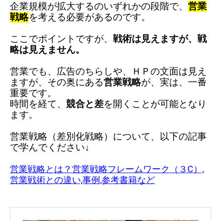
企業規模が拡大するのいずれかの段階で、
営業
戦略
を考える必要があるのです。
ここでポイントですが、
戦術は見えますが、
戦
略は見えません。
営業でも、
広告のちらしや、
ＨＰの文面は
見え
ますが、
その奥にある
営業戦略
が、
実は、一番
重要です。
時間を経て、
競合と差
を開くことが
可能となり
ます。
営業戦略（差別化戦略）について、以下の記事
で
学んでください↓
営業戦略とは？営業戦略フレームワーク（３C）,
営業戦術との違い,事例,参考書籍など