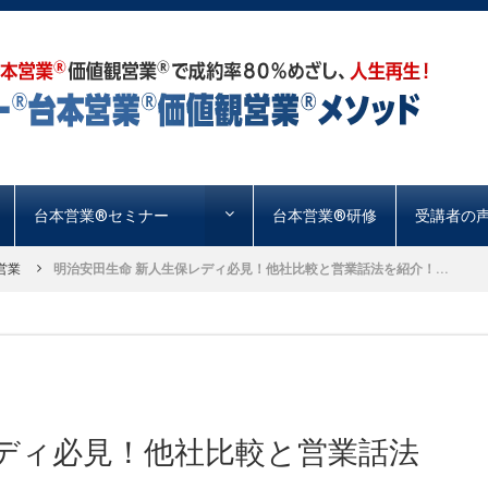
台本営業®︎セミナー
台本営業®︎研修
受講者の
営業
明治安田生命 新人生保レディ必見！他社比較と営業話法を紹介！...
レディ必見！他社比較と営業話法