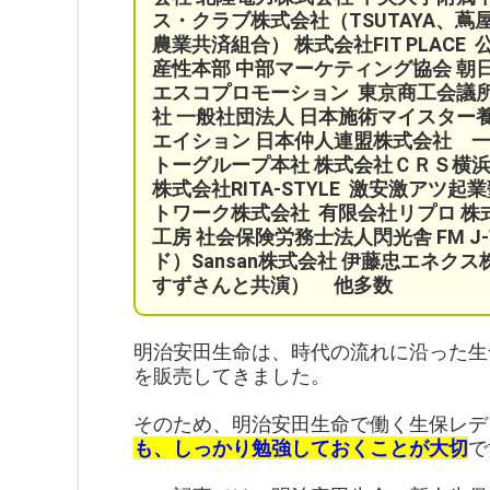
ス・クラブ株式会社（TSUTAYA、蔦
農業共済組合）
株式会社FIT PLA
産性本部 中部マーケティング協会
朝
エスコプロモーション
東京商工会議
社
一般社団法人 日本施術マイスター
エイション
日本仲人連盟株式会社 
トーグループ本社 株式会社ＣＲＳ横浜
株式会社RITA-STYLE
激安激アツ起業塾a
トワーク株式会社
有限会社リプロ 株
工房 社会保険労務士法人閃光舎 FM J
ド）Sansan株式会社 伊藤忠エネクス株式
すずさんと共演）
他多数
明治安田生命は、時代の流れに沿った生
を販売してきました。
そのため、明治安田生命で働く生保レデ
も、しっかり勉強しておくことが大切
で