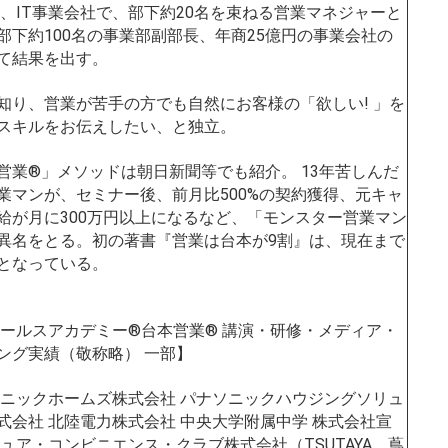
後、IT事業会社で、部下約20名を束ねる営業マネジャーと
部下約100名の事業部副部長、年商25億円の事業会社の
て結果を出す。
知り、営業が苦手の方でも自然にお客様の「欲しい! 」を
スキルをお伝えしたい、と独立。
営業®」メソッドは朝日新聞等でも紹介。 13年苦しんだ
業マンが、セミナー後、前月比500%の契約獲得、元キャ
給が月に300万円以上になるなど、「モンスター営業マン
異名をとる。初の著書『営業は台本が9割』は、現在まで
となっている。
ールスアカデミー®︎台本営業®︎ 講演・研修・メディア・
ング実績（敬称略） 一部】
ソニックホームズ株式会社 パナソニックハウジングソリュ
式会社 北陸電力株式会社 中央大学附属中学 株式会社宣
チュア・コンビニエンス・クラブ株式会社（TSUTAYA、蔦