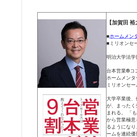
【加賀田 裕
■
ホームメン
■ミリオンセ
明治大学法
台本営業®︎
ホームメンタ
ミリオンセー
大学卒業後、
が、まったく
まれる。 「
から営業極意
るようになり
ームを連続優