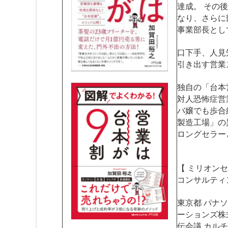
達成。 その
なり、さらに
事業部長とし
口下手、人見
引き出す営業
独自の「台本
対人恐怖症営
バ嬢でも歩合
製造工場」の
ロングセラー
【 ミリオンセ
コンサルティ
東京都 パナ
ーションズ株
伝会議 カル