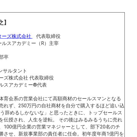
之】
ターズ株式会社
代表取締役
ールスアカデミー（R）主宰
学部卒
コンサルタント
ーズ株式会社 代表取締役
ルスアカデミー®代表
体育会系の営業会社にて高額商材のセールスマンとなる
売れず、250万円の自社商材を自分で購入するほど追い込
もう辞めるしかないな」と思ったときに、トップセールス
を伝授され、人生を逆転。 その後はみるみるうちに売れ
、100億円企業の営業マネジャーとして、部下20名のチ
勝させ、新規事業部の責任者に任命。初年度年商1億円を