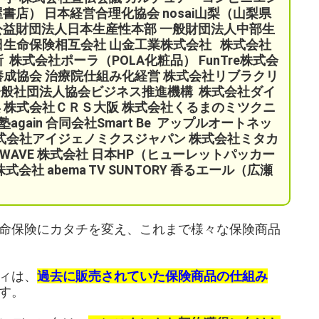
屋書店）
日本経営合理化協会
nosai山梨（山梨県
CE 公益財団法人日本生産性本部
一般財団法人中部生
日生命保険相互会社
山金工業株式会社
株式会社
所
株式会社ポーラ（POLA化粧品）
FunTre株式会
養成協会 治療院仕組み化経営
株式会社リブラクリ
一般社団法人協会ビジネス推進機構
株式会社ダイ
 株式会社ＣＲＳ大阪 株式会社くるまのミツクニ
gain 合同会社Smart Be
アップルオートネッ
式会社アイジェノミクスジャパン 株式会社ミタカ
-WAVE 株式会社 日本HP（ヒューレットパッカー
会社 abema TV SUNTORY 香るエール（広瀬
命保険にカタチを変え、これまで様々な保険商品
ィは、
過去に販売されていた保険商品の仕組み
す。