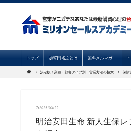
トップ
加賀田裕之とは
無料メルマガ
決定版！業種・顧客タイプ別 営業方法の極意
保険
2026/03/22
明治安田生命 新人生保