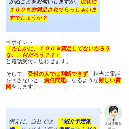
かぬことをお伺いしますが
、
現状に
１
００％御満足されてらっしゃいま
すでしょうか？
⇒ポイント
「たしかに、
１００％満足してないだろう
な、、
何だろう？？」
と電話受付に思わせます。
そして、
受付の人では判断できず
、
担当に電話
を回さないと、
責任問題
になるような
難しい質
問
をします。
例えば、当社では、
「紹介予定派
人材派遣営
業マン