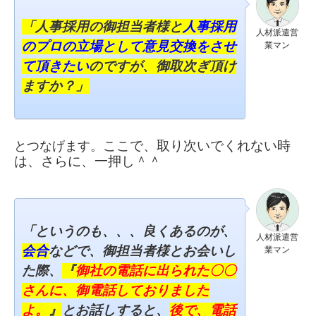
「人事採用の御担当者様と
人事採用
人材派遣営
のプロの立場として意見交換をさせ
業マン
て頂きたい
のですが、
御取次ぎ頂け
ますか？」
とつなげます。
ここで、
取り次いでくれない時
は、さらに、
一押し＾＾
「というのも、、、
良くあるのが、
人材派遣営
会合
などで、
御担当者様とお会いし
業マン
た際、
『
御社の電話に出られた〇〇
さんに、
御電話しておりました
よ。
』
とお話しすると、
後で、
電話