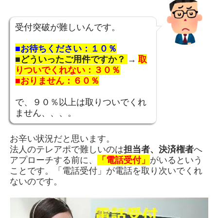
受付突破が難しいんです。
■お待ちください：１０％
■どういったご用件ですか？
→
取
りついでくれない：３０％
■おりません：６０％
で、９０％以上は取りついでくれ
ません、、、。
お辛い状況だと思います。
法人のテレアポで難しいのは
担当者、
決済権者
へ
アプローチする前に、
「電話受付」
がいるという
ことです。「電話受付」が電話を取り次いでくれ
ないのです。