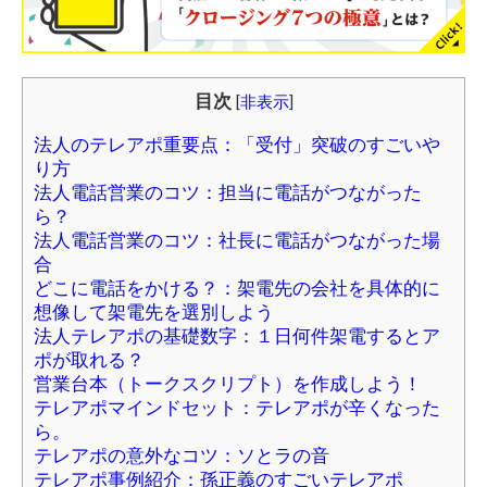
目次
[
非表示
]
法人のテレアポ重要点：「受付」突破のすごいや
り方
法人電話営業のコツ：担当に電話がつながった
ら？
法人電話営業のコツ：社長に電話がつながった場
合
どこに電話をかける？：架電先の会社を具体的に
想像して架電先を選別しよう
法人テレアポの基礎数字：１日何件架電するとア
ポが取れる？
営業台本（トークスクリプト）を作成しよう！
テレアポマインドセット：テレアポが辛くなった
ら。
テレアポの意外なコツ：ソとラの音
テレアポ事例紹介：孫正義のすごいテレアポ