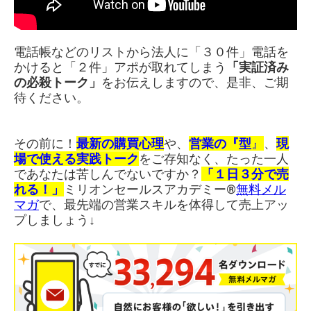
電話帳などのリストから法人に「３０件」電話を
かけると「２件」アポが取れてしまう
「実証済み
の必殺トーク」
をお伝えしますので、是非、ご期
待ください。
その前に！
最新の購買心理
や、
営業の『型
』
、
現
場で使える実践トーク
をご存知なく、たった一人
であなたは苦しんでないですか？
「１日３分で売
れる！」
ミリオンセールスアカデミー®︎
無料メル
マガ
で、最先端の営業スキルを体得して売上アッ
プしましょう↓