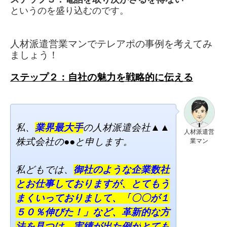
というのを盛り込むのです。
人材派遣営業マンでテレアポの事例を考えてみ
ましょう！
ステップ２：自社の魅力を戦略的に伝える
私、
業界最大手
の人材派遣会社▲▲
人材派遣営
株式会社の●●と申します。
業マン
私どもでは、
御社のような企業数社
と
お仕事しておりますが、
とてもう
まくいっておりまして
、
「
〇〇が１
５０％伸びた！」
など、
革新的な方
法を見つけ、
実績が出た例が
とても