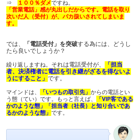
⇒
１００％ダメ
ですね。
「営業電話」感が丸出しだからです。
電話を取り
次いだ人（受付）が、バカ扱いされてしまいま
す。
では、
「電話受付」を突破
する為には、
どうし
たら良いでしょうか？
繰り返しますね。
それは電話受付が、
「
担当
者、
決済権者に
電話を引き継がざるを得ない
よ
うにすること」
です。
マインドは、
「いつもの取引先」
からの電話とい
う態（てい）です。もっと言えば、
「VIP客である
かのような態」
「担当者（社長）と知り合いであ
るかのような態」
です。