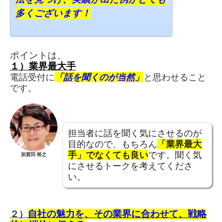
多くございます！
ポイントは、
１）業界最大手
電話受付に
「話を聞くのが当然」
と思わせること
です。
担当者に話を聞く気にさせるのが
目的なので、もちろん
「業界最大
手」でなくても良い
です。聞く気
加賀田 裕之
にさせるトークを考えてくださ
い。
２）
自社の魅力を、
その業界に合わせて、
戦略