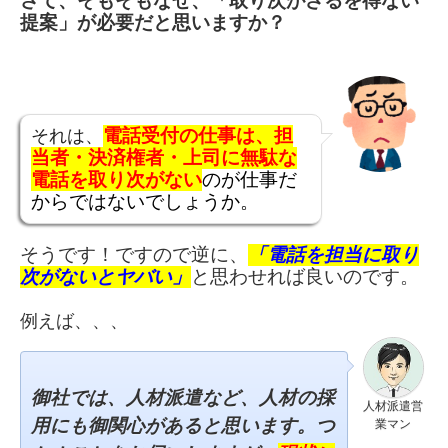
さて、そもそもなぜ、「取り次がざるを得ない
提案」が必要だと思いますか？
それは、
電話受付の仕事は、
担
当者・決済権者・上司に
無駄な
電話を取り次がない
のが仕事だ
からではないでしょうか。
そうです！ですので
逆に、
「電話を担当に取り
次がないとヤバい」
と思わせれば良いのです。
例えば、、、
御社では、人材派遣など、
人材の採
人材派遣営
用にも
御関心があると思います。
つ
業マン