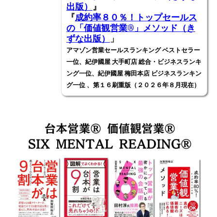
出版）
』
『
成約率８０％！トップセールス
の「価値観営業®️」メソッド（き
ずな出版）
」
アマゾン営業セールスランキング ベストセラー
一位、紀伊國屋 大手町店 総合・ビジネスランキ
ング一位、紀伊國屋 梅田本店 ビジネスランキン
グ一位 、第１６刷重版（２０２６年８月現在）