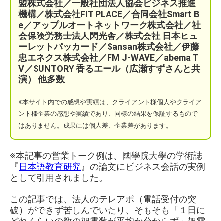
盟株式会社／一般社団法人協会ビジネス推進
機構／株式会社FIT PLACE
／
合同会社Smart B
e／
アップルオートネットワーク株式会社／
社
会保険労務士法人閃光舎／株式会社 日本ヒュ
ーレットパッカード／Sansan株式会社／伊藤
忠エネクス株式会社／FM J-WAVE／abema T
V／SUNTORY 香るエール（広瀬すずさんと共
演）
他多数
※本サイト
内での感想や実績は、クライアント様個人やクライア
ント様企業の感想や実績であり、同様の結果を保証するもので
はありません。成果には個人差、企業差があります。
※本記事の営業トーク例は、國學院大學の学術誌
『
日本語教育研究
』の論文にビジネス会話の実例
として引用されました。
この記事では、法人のテレアポ（電話受付の突
破）ができず苦しんでいたり、そもそも「１日に
どれくらいの数の架電数が平均か分からず」架電