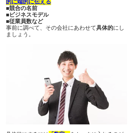
的に端的に伝える
■競合の名前
■ビジネスモデル
■従業員数など
事前に調べて、
その会社にあわせて
具体的
にし
ましょう。