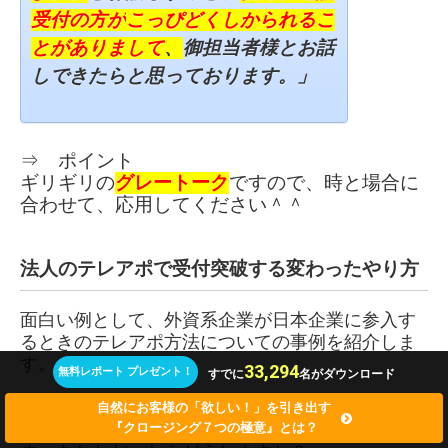
受付の方が
こっぴどくしかられるこ
とがありまして
、
御担当者様と
お話
しできたらと思っております。」
⇒ ポイント
ギリギリの
グレートーク
ですので、
時と場合に
合わせて、
応用してください＾＾
法人のテレアポで受付突破する変わったやり方
面白い例として、外資系企業が日本企業に参入す
るときのテレアポ方法についての事例を紹介しま
す。
33,294
無料レポート プレゼント！
すでに
名がダウンロード
日本語があまり上手でなく日本の文化もあまり分
自然にお客様の「欲しい！」を引き出す
からない状態でテレアポしなければならないので
『クロージング７つの極意』とは？