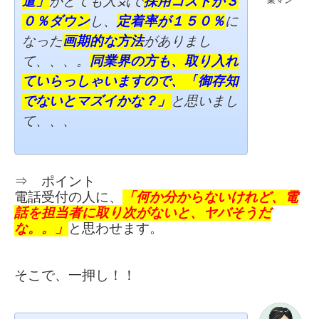
遣」
がとても人気で
採用コストが３
０％ダウ
ン
し、
定着率が１５０％
に
なった
画期的な方法
がありまし
て、、、。
同業界の方も、
取り入れ
ていらっしゃいますので、
「
御存知
でないとマズイかな？」
と
思いまし
て、、、
⇒ ポイント
電話受付の人に、
「何か分からないけれど、
電
話を
担当者に取り次がないと、
ヤバそう
だ
な。。」
と思わせます。
そこで、一押し！！