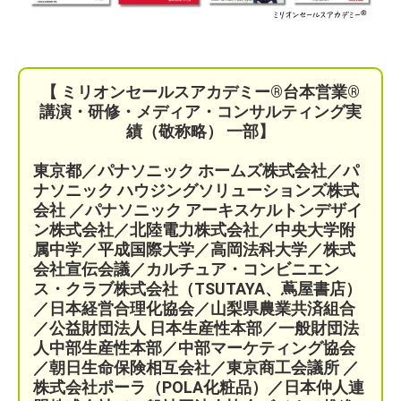
【 ミリオンセールスアカデミー®︎台本営業®︎
講演・研修・メディア・コンサルティング実
績（敬称略） 一部】
東京都／パナソニック ホームズ株式会社／パ
ナソニック ハウジングソリューションズ株式
会社 ／パナソニック アーキスケルトンデザイ
ン株式会社／北陸電力株式会社／中央大学附
属中学／平成国際大学／高岡法科大学／株式
会社宣伝会議／
カルチュア・コンビニエン
ス・クラブ株式会社（TSUTAYA、蔦屋書店）
／
日本経営合理化協会／
山梨県農業共済組合
／公益財団法人 日本生産性本部／
一般財団法
人中部生産性本部／中部マーケティング協会
／
朝日生命保険相互会社／
東京商工会議所 ／
株式会社ポーラ（POLA化粧品）
／日本仲人連