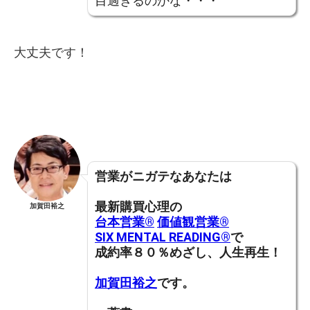
目過ぎるのかな・・・
大丈夫です！
営業がニガテなあなたは
最新購買心理の
加賀田裕之
台本営業®︎
価値観営業®︎
SIX MENTAL READING®︎
で
成約率８０％めざし、人生再生！
加賀田裕之
です。