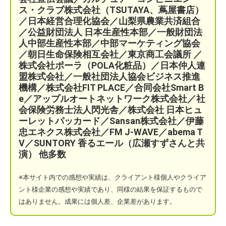
ス・クラブ株式会社（TSUTAYA、蔦屋書店）
／
日本経営合理化協会／
山梨県農業共済組合
／公益財団法人 日本生産性本部／
一般財団法
人中部生産性本部／中部マーケティング協会
／
朝日生命保険相互会社／
東京商工会議所 ／
株式会社ポーラ（POLA化粧品）
／日本仲人連
盟株式会社／一般社団法人協会ビジネス推進
機構／株式会社FIT PLACE
／
合同会社Smart B
e／
アップルオートネットワーク株式会社／
社
会保険労務士法人閃光舎／株式会社 日本ヒュ
ーレットパッカード／Sansan株式会社／伊藤
忠エネクス株式会社／FM J-WAVE／abema T
V／SUNTORY 香るエール（広瀬すずさんと共
演）
他多数
※本サイト
内での感想や実績は、クライアント様個人やクライア
ント様企業の感想や実績であり、同様の結果を保証するもので
はありません。成果には個人差、企業差があります。