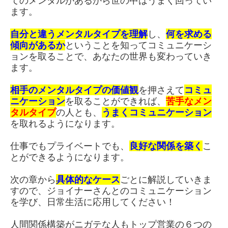
てのメンタルがあるから世の中はうまく回ってい
ます。
自分と違うメンタルタイプを理解
し、
何を求める
傾向があるか
ということを知ってコミュニケーシ
ョンを取ることで、あなたの世界も変わっていき
ます。
相手のメンタルタイプの価値観
を
押さえて
コミュ
ニケーション
を取ることができれば、
苦手なメン
タルタイプ
の人とも、
うまく
コミュニケーション
を取れるようになります。
仕事でもプライベートでも、
良好な関係を築く
こ
とができるようになります。
次の章から
具体的なケース
ごとに解説していきま
すので、ジョイナーさんとのコミュニケーション
を学び、日常生活に応用してください！
人間関係構築がニガテな人もトップ営業の６つの