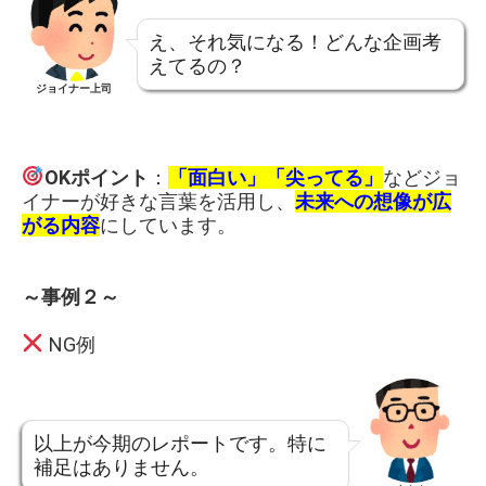
え、それ気になる！どんな企画考
えてるの？
ジョイナー上司
OKポイント
：
「面白い」「尖ってる」
などジョ
イナーが好きな言葉を活用し、
未来への想像が広
がる内容
にしています。
～事例２～
NG例
以上が今期のレポートです。特に
補足はありません。