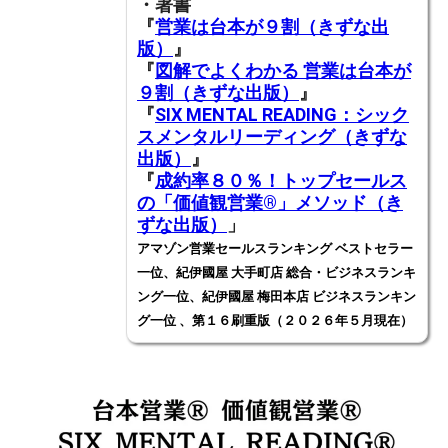
・著書
『
営業は台本が９割（きずな出
版）
』
『
図解でよくわかる 営業は台本が
９割（きずな出版）
』
『
SIX MENTAL READING：シック
スメンタルリーディング（きずな
出版）
』
『
成約率８０％！トップセールス
の「価値観営業®️」メソッド（き
ずな出版）
」
アマゾン営業セールスランキング ベストセラー
一位、紀伊國屋 大手町店 総合・ビジネスランキ
ング一位、紀伊國屋 梅田本店 ビジネスランキン
グ一位 、第１６刷重版（２０２６年５月現在）