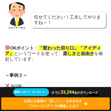
任せてください！工夫してやりま
すね～！
ジョイナーさん
OKポイント
：
「変わった切り口」「アイディ
ア」
というワードを使って、
楽しさと自由さ
を喚
起しています。
～事例２～
NG例
33,294
無料レポート プレゼント！
すでに
名がダウンロード
自然にお客様の「欲しい！」を引き出す
『クロージング７つの極意』とは？
この作業、