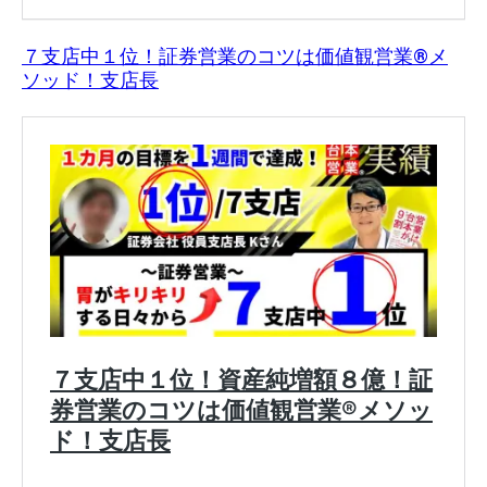
７支店中１位！証券営業のコツは価値観営業®︎メ
ソッド！支店長