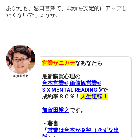
あなたも、窓口営業で、成績を安定的にアップし
たくないでしょうか。
営業がニガテ
なあなたも
最新購買心理の
加賀田裕之
台本営業®︎
価値観営業®︎
SIX MENTAL READING®︎
で
成約率８０％！
人生逆転！
加賀田裕之
です。
・著書
『
営業は台本が９割（きずな出
版）
』