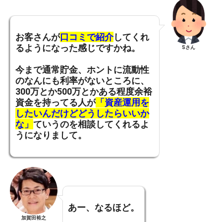
お客さんが
口コミで紹介
してくれ
るようになった感じですかね。
Sさん
今まで通常貯金、ホントに流動性
のなんにも利率がないところに、
300万とか500万とかある程度余裕
資金を持ってる人が
「資産運用を
したいんだけどどうしたらいいか
な」
ていうのを相談してくれるよ
うになりまして。
あー、なるほど。
加賀田裕之