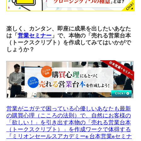
楽しく、カンタン、即座に成果を出したいあなた
は「
営業セミナー
」で、本物の「売れる営業台本
（トークスクリプト）を作成してみてはいかがで
しょうか？
営業がニガテで困っている心優しいあなたも最新
の購買心理（こころの法則）で、自然にお客様の
「欲しい！」を引き出す本物の「売れる営業台本
（トークスクリプト）」を作成ワークで体得する
『ミリオンセールスアカデミー
台本営業
セミナ
®
®