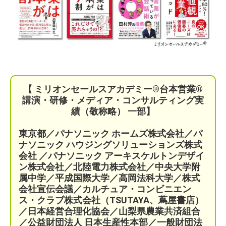
【 ミリオンセールスアカデミー®︎台本営業®︎
講演・研修・メディア・コンサルティング実
績（敬称略） 一部】
東京都／パナソニック ホームズ株式会社／パ
ナソニック ハウジングソリューションズ株式
会社 ／パナソニック アーキスケルトンデザイ
ン株式会社／北陸電力株式会社／中央大学附
属中学／平成国際大学／高岡法科大学／株式
会社宣伝会議／
カルチュア・コンビニエン
ス・クラブ株式会社（TSUTAYA、蔦屋書店）
／
日本経営合理化協会／
山梨県農業共済組合
／公益財団法人 日本生産性本部／
一般財団法