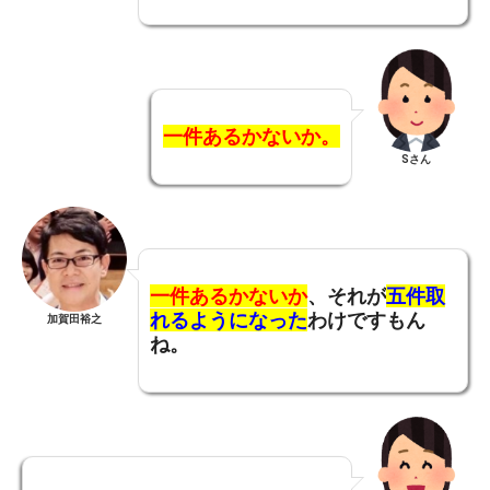
一件あるかないか。
Sさん
一件あるかないか
、それが
五件取
れるようになった
わけですもん
加賀田裕之
ね。