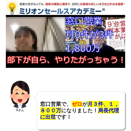
窓口営業で、
ゼロ
が
月
３件、１，
８００万
になりました！
局長代理
Sさん
に出世
です！