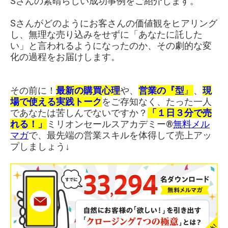
Sさんの素晴らしい成功事例をご紹介します。
Sさんがどのようにお客さんの価値観をヒアリング
し、無理な売り込みをせずに「あなたに託した
い」と言われるようになったのか、その劇的な変
化の過程をお届けします。
その前に！
最新の購買心理
や、
営業の『型
』
、
現
場で使える実践トーク
をご存知なく、たった一人
であなたは苦しんでないですか？
「１日３分で売
れる！」
ミリオンセールスアカデミー®︎
無料メル
マガ
で、最先端の営業スキルを体得して売上アッ
プしましょう↓