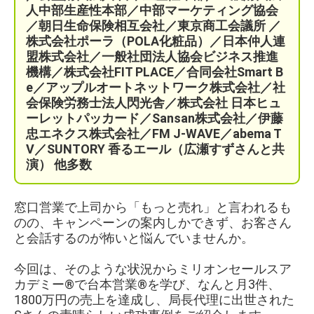
人中部生産性本部／中部マーケティング協会
／
朝日生命保険相互会社／
東京商工会議所 ／
株式会社ポーラ（POLA化粧品）
／日本仲人連
盟株式会社／一般社団法人協会ビジネス推進
機構／株式会社FIT PLACE
／
合同会社Smart B
e／
アップルオートネットワーク株式会社／
社
会保険労務士法人閃光舎／株式会社 日本ヒュ
ーレットパッカード／Sansan株式会社／伊藤
忠エネクス株式会社／FM J-WAVE／abema T
V／SUNTORY 香るエール（広瀬すずさんと共
演）
他多数
窓口営業で上司から「もっと売れ」と言われるも
のの、キャンペーンの案内しかできず、お客さん
と会話するのが怖いと悩んでいませんか。
今回は、そのような状況からミリオンセールスア
カデミー®で台本営業®を学び、なんと月3件、
1800万円の売上を達成し、局長代理に出世された