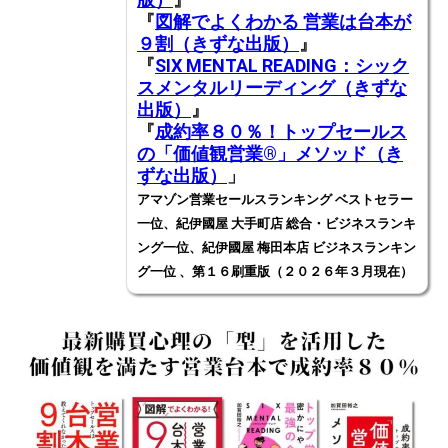
『
図解でよくわかる 営業は台本が
９割（きずな出版）
』
『
SIX MENTAL READING：シック
スメンタルリーディング（きずな
出版）
』
『
成約率８０％！トップセールス
の「価値観営業®️」メソッド（き
ずな出版）
」
アマゾン営業セールスランキング ベストセラー
一位、紀伊國屋 大手町店 総合・ビジネスランキ
ング一位、紀伊國屋 梅田本店 ビジネスランキン
グ一位 、第１６刷重版（２０２６年３月現在）