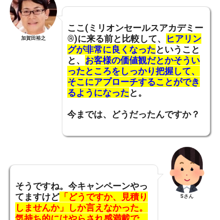
ここ(ミリオンセールスアカデミー
®)に来る前と比較して、
ヒアリン
加賀田裕之
グが非常に良くなった
ということ
と、
お客様の価値観だとかそうい
ったところをしっかり把握して、
そこにアプローチすることができ
るようになった
と。
今までは、どうだったんですか？
そうですね。
今キャンペーンやっ
てますけど
「どうですか、見積り
Sさん
しませんか」しか言えなかった。
気持ち的にはやらされ感満載で。