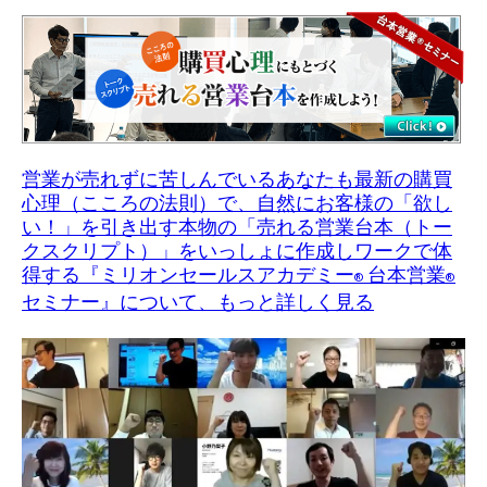
営業が売れずに苦しんでいるあなたも最新の購買
心理（こころの法則）で、自然にお客様の「欲し
い！」を引き出す本物の「売れる営業台本（トー
クスクリプト）」をいっしょに作成しワークで体
得する『ミリオンセールスアカデミー
台本営業
®
®
セミナー』について、もっと詳しく見る