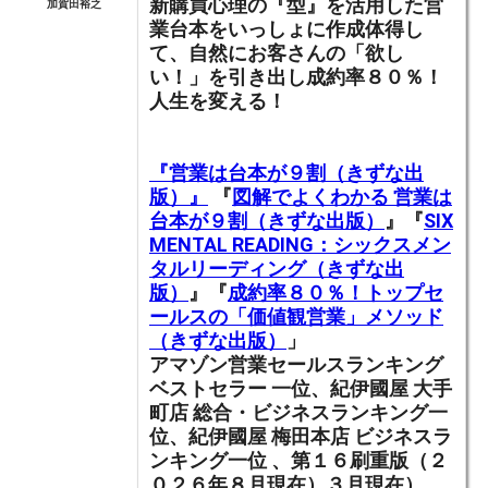
新購買心理の『型』を活用した営
加賀田裕之
業台本をいっしょに作成体得し
て
、
自然にお客さんの「欲し
い！」を引き出し成約率８０％！
人生を変える！
『営業は台本が９割（きずな出
版）』
『
図解でよくわかる 営業は
台本が９割（きずな出版）
』『
SIX
MENTAL READING：シックスメン
タルリーディング（きずな出
版）
』『
成約率８０％！トップセ
ールスの「価値観営業」メソッド
（きずな出版）
」
アマゾン営業セールスランキング
ベストセラー 一位、紀伊國屋 大手
町店 総合・ビジネスランキング一
位、紀伊國屋 梅田本店 ビジネスラ
ンキング一位 、第１６刷重版（２
０２６年８月現在）３月現在）