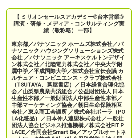
【 ミリオンセールスアカデミー®︎台本営業®︎
講演・研修・メディア・コンサルティング実
績（敬称略） 一部】
東京都／パナソニック ホームズ株式会社／パ
ナソニック ハウジングソリューションズ株式
会社 ／パナソニック アーキスケルトンデザイ
ン株式会社／北陸電力株式会社／中央大学附
属中学／平成国際大学／株式会社宣伝会議
カ
ルチュア・コンビニエンス・クラブ株式会社
（TSUTAYA、蔦屋書店）／
日本経営合理化協
会／
山梨県農業共済組合
／公益財団法人 日本
生産性本部／
一般財団法人中部生産性本部／
中部マーケティング協会／
朝日生命保険相互
会社／
東京商工会議所 ／
株式会社ポーラ（PO
LA化粧品）
／日本仲人連盟株式会社／一般社
団法人協会ビジネス推進機構／株式会社FIT P
LACE
／
合同会社Smart Be／
アップルオートネ