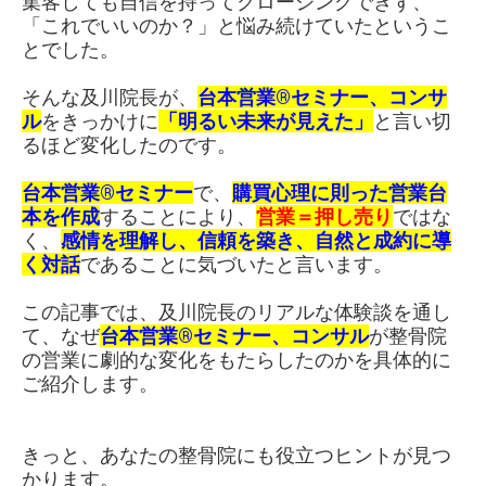
集客しても自信を持ってクロージングできず、
「これでいいのか？」と悩み続けていたというこ
とでした。
そんな及川院長が、
台本営業®セミナー、コンサ
ル
をきっかけに
「明るい未来が見えた」
と言い切
るほど変化したのです。
台本営業®セミナー
で、
購買心理に則った営業台
本を作成
することにより、
営業＝押し売り
ではな
く、
感情を理解し、信頼を築き、自然と成約に導
く対話
であることに気づいたと言います。
この記事では、及川院長のリアルな体験談を通し
て、なぜ
台本営業®セミナー、コンサル
が整骨院
の営業に劇的な変化をもたらしたのかを具体的に
ご紹介します。
きっと、あなたの整骨院にも役立つヒントが見つ
かります。