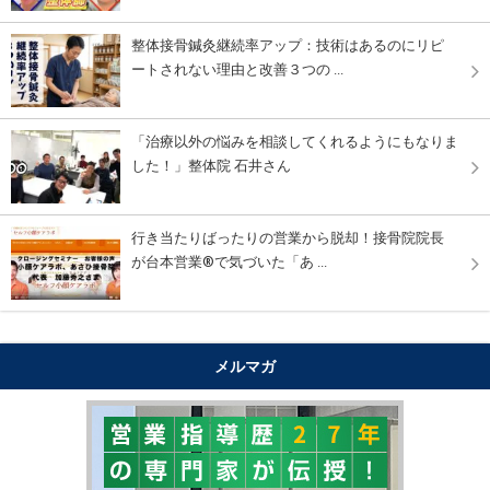
整体接骨鍼灸継続率アップ：技術はあるのにリピ
ートされない理由と改善３つの ...
「治療以外の悩みを相談してくれるようにもなりま
した！」整体院 石井さん
行き当たりばったりの営業から脱却！接骨院院長
が台本営業®︎で気づいた「あ ...
メルマガ
"購買心理