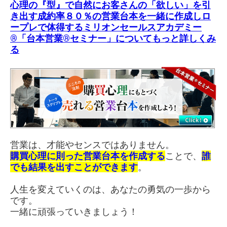
心理の『型』で自然にお客さんの「欲しい」を引
き出す成約率８０％の営業台本を一緒に作成しロ
ープレで体得する
ミリオンセールスアカデミー
®「台本営業®セミナー」
についてもっと詳しくみ
る
営業は、才能やセンスではありません。
購買心理に則った営業台本を作成する
ことで、
誰
でも結果を出すことができます
。
人生を変えていくのは、あなたの勇気の一歩から
です。
一緒に頑張っていきましょう！