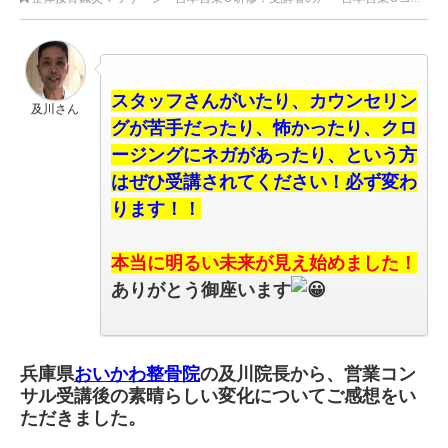
スタッフさんがいたり、
カウンセリン
及川さん
グが苦手だったり、
怖かったり、
クロ
ージングにネガがあったり、
という方
はぜひ受講されてください！
必ず変わ
ります！！
本当に明るい未来が見え始めました！
ありがとう御座います
兵庫県
おいかわ整骨院
の及川院長から、
営業コン
サル受講後の素晴らしい変化についてご感想をい
ただきました。