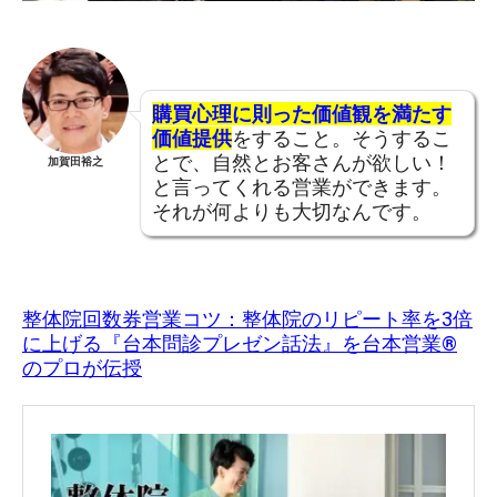
購買心理に則った価値観を満たす
価値提供
をすること。そうするこ
とで、自然とお客さんが欲しい！
加賀田裕之
と言ってくれる営業ができます。
それが何よりも大切なんです。
整体院回数券営業コツ：整体院のリピート率を3倍
に上げる『台本問診プレゼン話法』を台本営業®︎
のプロが伝授