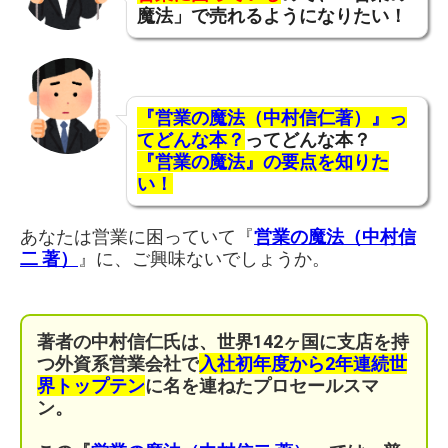
魔法」で売れるようになりたい！
『営業の魔法（中村信仁著）』っ
てどんな本？
ってどんな本？
『営業の魔法』の要点を知りた
い！
あなたは営業に困っていて『
営業の魔法（中村信
二 著）
』に、ご興味ないでしょうか。
著者の中村信仁氏は、世界142ヶ国に支店を持
つ外資系営業会社で
入社初年度から2年連続世
界トップテン
に名を連ねたプロセールスマ
ン。