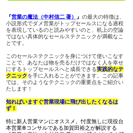
『
営業の魔法（中村信二 著）
』
の最大の特徴は、
小説形式でダメ営業がトップセールスになる過程
を表現しているのと読みやすいのと、机上の空論
ではない具体的なセールステクニックが満載なこ
とです。
このセールステクニックを身につけて使いこなす
ことで、あなたは物を売るだけではなく人を幸せ
にするトップセールスへと成長できる
実践的なテ
クニック
を手に入れることができます。この記事
では、そのようなテクニックの重要点をご紹介い
たします！
知ればいますぐ営業現場に飛び出したくなるは
ず！
特に
新人営業マンにオススメ。忖度無しに
現役台
本営業®︎コンサルである加賀田裕之が解説する