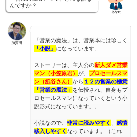
んですか？
あなた
「営業の魔法」は、営業本には珍しく
加賀田
「小説」
になっています。
ストーリーは、主人公の
新人ダメ営業
マン（小笠原君）
が、
プロセールスマ
ン（紙谷さん）
から
１２の営業の極意
「営業の魔法」
を伝授され、自身もプ
ロセールスマンになっていくという小
説形式になっています。。
小説なので、
非常に読みやすく
、
感情
移入しやすく
なっています。（これ