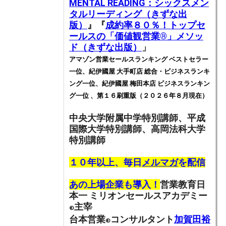
MENTAL READING：シックスメン
タルリーディング（きずな出
版）
』『
成約率８０％！トップセ
ールスの「価値観営業®️」メソッ
ド（きずな出版）
」
アマゾン営業セールスランキング ベストセラー
一位、紀伊國屋 大手町店 総合・ビジネスランキ
ング一位、紀伊國屋 梅田本店 ビジネスランキン
グ一位 、第１６刷重版（２０２６年８月現在）
中央大学附属中学特別講師、
平成
国際大学特別講師、高岡法科大学
特別講師
１０年以上、毎日
メルマガ
を配信
あの上場企業も導入！
営業教育日
本一
ミリオンセールスアカデミー
主宰
®
台本営業
コンサルタント
加賀田裕
®