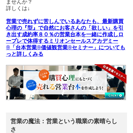
ませんか？
詳しくは↓
営業で売れずに苦しんでいるあなたも、最新購買
心理の『型』で自然にお客さんの「欲しい」を引
き出す成約率８０％の営業台本を一緒に作成しロ
ープレで体得する
ミリオンセールスアカデミー
®「台本営業®価値観営業®︎セミナー」
についても
っと詳しくみる
営業の魔法：営業という職業の素晴らし
さ