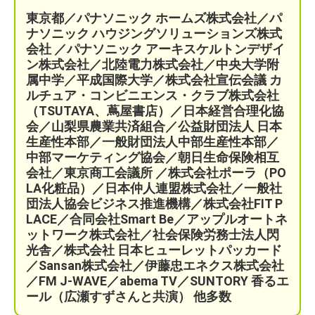
東京都／パナソニック ホームズ株式会社／パ
ナソニック ハウジングソリューションズ株式
会社 ／パナソニック アーキスケルトンデザイ
ン株式会社／北陸電力株式会社／中央大学附
属中学／平成国際大学／株式会社宣伝会議
カ
ルチュア・コンビニエンス・クラブ株式会社
（TSUTAYA、蔦屋書店）／
日本経営合理化協
会／
山梨県農業共済組合
／公益財団法人 日本
生産性本部／
一般財団法人中部生産性本部／
中部マーケティング協会／
朝日生命保険相互
会社／
東京商工会議所 ／
株式会社ポーラ（PO
LA化粧品）
／日本仲人連盟株式会社／一般社
団法人協会ビジネス推進機構／株式会社FIT P
LACE
／
合同会社Smart Be／
アップルオートネ
ットワーク株式会社／
社会保険労務士法人閃
光舎／株式会社 日本ヒューレットパッカード
／Sansan株式会社／伊藤忠エネクス株式会社
／FM J-WAVE／abema TV／SUNTORY 香るエ
ール（広瀬すずさんと共演）
他多数