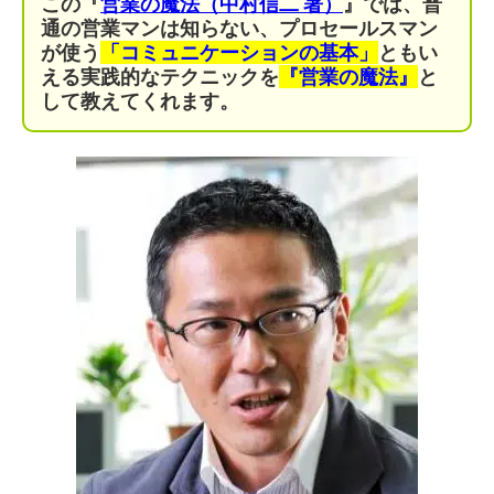
この『
営業の魔法（中村信二 著）
』では、普
通の営業マンは知らない、プロセールスマン
が使う
「コミュニケーションの基本」
ともい
える実践的なテクニックを
『営業の魔法』
と
して教えてくれます。