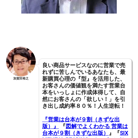
良い商品サービスなのに営業で売
れずに苦しんでいるあなたも、
最
新購買心理の『型』を活用した、
加賀田裕之
お客さんの価値観を満たす営業台
本をいっしょに作成体得して
、
自
然にお客さんの「欲しい！」を引
き出し成約率８０％！人生逆転！
『営業は台本が９割（きずな出
版）』
『
図解でよくわかる 営業は
台本が９割（きずな出版）
』『
SIX