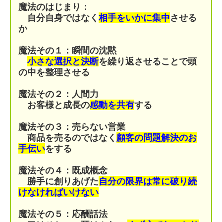
魔法のはじまり：
自分自身ではなく
相手をいかに集中
させる
か
魔法その１：瞬間の沈黙
小さな選択と決断
を繰り返させることで頭
の中を整理させる
魔法その２：人間力
お客様と成長の
感動を共有
する
魔法その３：売らない営業
商品を売るのではなく
顧客の問題解決のお
手伝い
をする
魔法その４：
既成概念
勝手に創りあげた
自分の限界は常に破り続
けなければいけない
魔法その５：応酬話法