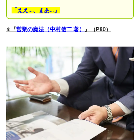
「ええ…、まあ…」
※『
営業の魔法（中村信二 著）
』（P80）