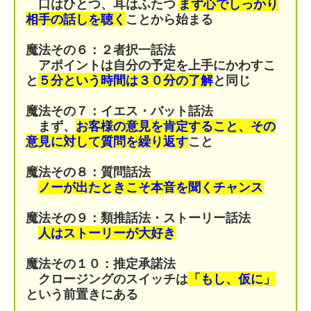
口はひとつ、耳はふたつ
まず心でしっかり
相手の話しを聴く
ことから始まる
魔法その６：２者択一話法
アポイントは自分の予定を上手にかわすこ
と
５分という時間は３０分の了解
と同じ
魔法その７：
イエス・バット話法
まず、
お客様の意見を肯定すること、その
意見に対して質問を繰り返す
こと
魔法その８：
質問話法
ノーが出たときこそ本音を聞くチャンス
魔法その９：類推話法・ストーリー話法
人はストーリーが大好き
魔法その１０：推定承諾法
クロージングのスイッチは
「もし、仮に」
という前置きにある