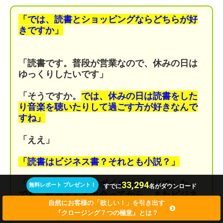
「では、読書とショッピングならどちらが好
きですか」
「読書です。普段が営業なので、休みの日は
ゆっくりしたいです」
「そうですか。
では、休みの日は読書をした
り音楽を聴いたりして過ごす方が好きなんで
すね」
「ええ」
「読書はビジネス書？それとも小説？」
「先日まではハードボイルドばかりでした。
33,294
無料レポート プレゼント！
すでに
名がダウンロード
でも、紙谷さんと出会ってから、またピジネ
自然にお客様の「欲しい！」を引き出す
ス書を読みあさっています。しかも、結構深
『クロージング７つの極意』とは？
く理解できている気がします」