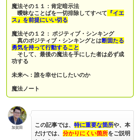
魔法その１１：肯定暗示法
曖昧なことばを一切排除してすべて
『イエ
ス』を前提にいい切る
魔法その１２： ポジティブ・シンキング
真のポジティブ・シンキングとは
断固たる
勇気を持って行動すること
そして、最後の魔法を手にした者は必ず成
功する
未来へ：誰を幸せにしたいのか
魔法ノート
この記事では、
特に重要な箇所
や、本
加賀田
だけでは、
分かりにくい箇所
をご説明