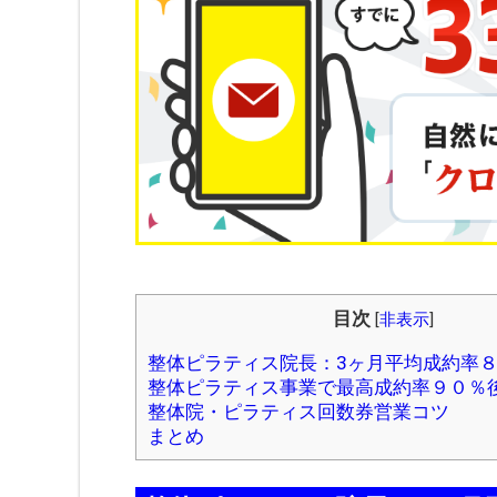
目次
[
非表示
]
整体ピラティス院長：3ヶ月平均成約率
整体ピラティス事業で最高成約率９０％
整体院・ピラティス回数券営業コツ
まとめ