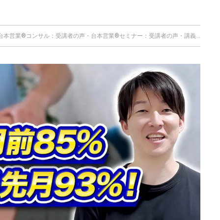
台本営業®︎コンサル：受講者の声
・
台本営業®︎セミナー：受講者の声
・
講義実績
・
受