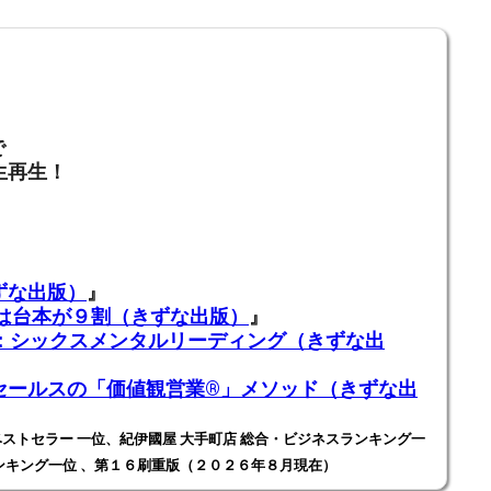
で
生再生！
ずな出版）
』
業は台本が９割（きずな出版）
』
ADING：シックスメンタルリーディング（きずな出
ールスの「価値観営業®️」メソッド（きずな出
ストセラー 一位、紀伊國屋 大手町店 総合・ビジネスランキング一
ンキング一位 、第１６刷重版（２０２６年８月現在）