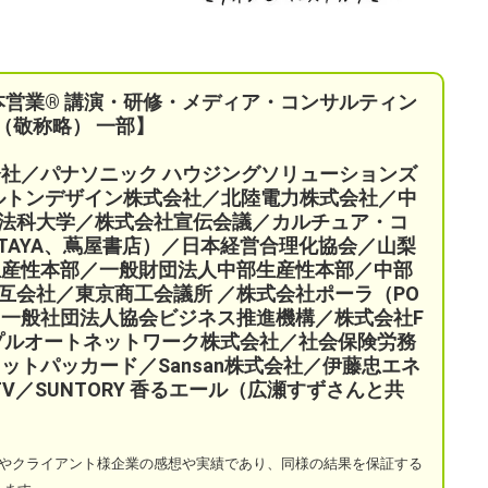
本営業®︎ 講演・研修・メディア・コンサルティン
（敬称略） 一部】
会社／パナソニック ハウジングソリューションズ
ケルトンデザイン株式会社／北陸電力株式会社／中
法科大学／株式会社宣伝会議／
カルチュア・コ
TAYA、蔦屋書店）／
日本経営合理化協会／
山梨
生産性本部／
一般財団法人中部生産性本部／中部
互会社／
東京商工会議所 ／
株式会社ポーラ（PO
一般社団法人協会ビジネス推進機構／株式会社F
プルオートネットワーク株式会社／
社会保険労務
ットパッカード／Sansan株式会社／伊藤忠エネ
a TV／SUNTORY 香るエール（広瀬すずさんと共
やクライアント様企業の感想や実績であり、同様の結果を保証する