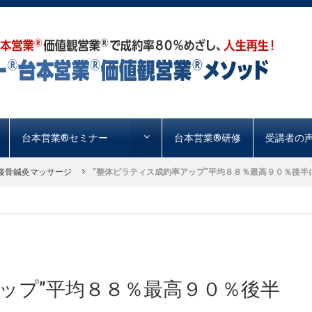
台本営業®︎セミナー
台本営業®︎研修
受講者の
接骨鍼灸マッサージ
”整体ピラティス成約率アップ”平均８８％最高９０％後半に！
ップ”平均８８％最高９０％後半