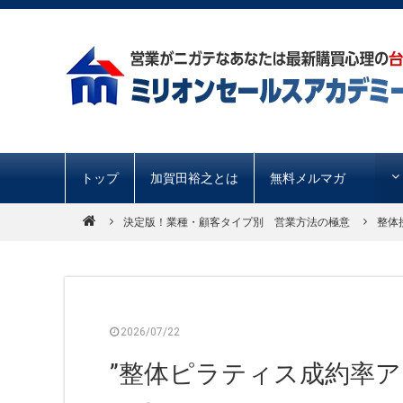
トップ
加賀田裕之とは
無料メルマガ
決定版！業種・顧客タイプ別 営業方法の極意
整体
2026/07/22
”整体ピラティス成約率ア