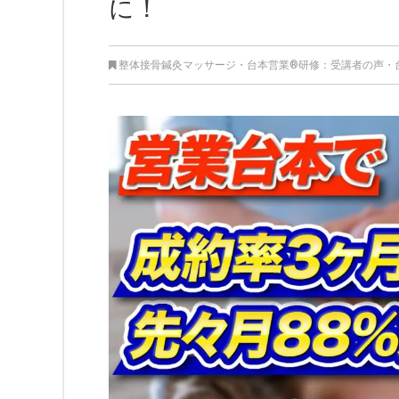
に！
整体接骨鍼灸マッサージ
・
台本営業®︎研修：受講者の声
・