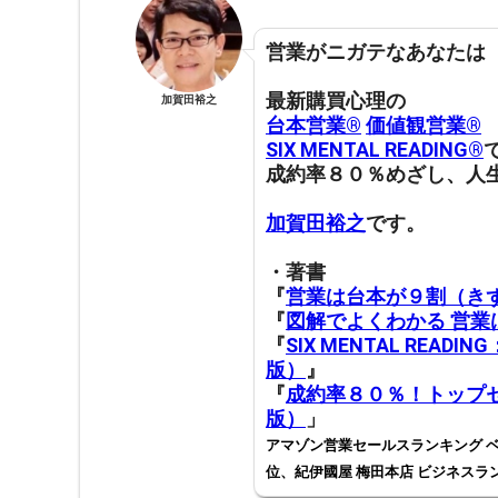
営業がニガテなあなたは
最新購買心理の
加賀田裕之
台本営業®︎
価値観営業®︎
SIX MENTAL READING®︎
成約率８０％めざし、人
加賀田裕之
です。
・著書
『
営業は台本が９割（き
『
図解でよくわかる 営
『
SIX MENTAL RE
版）
』
『
成約率８０％！トップセ
版）
」
アマゾン営業セールスランキング ベ
位、紀伊國屋 梅田本店 ビジネスラ