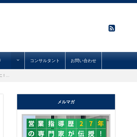
声
コンサルタント
お問い合わせ
...
メルマガ
"購買心理で