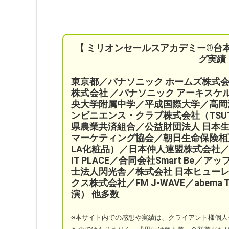
【 ミリオンセールスアカデミー®︎台
グ実績
東京都／パナソニック ホームズ株式
株式会社 ／パナソニック アーキス
央大学附属中学／平成国際大学／高岡
ンビニエンス・クラブ株式会社（TSU
県農業共済組合
／公益財団法人 日本
マーケティング協会／
朝日生命保険相
LA化粧品）
／日本仲人連盟株式会社／
IT PLACE
／
合同会社Smart Be／
アッ
士法人閃光舎／株式会社 日本ヒューレ
クス株式会社／FM J-WAVE／abem
演）
他多数
※本サイト
内での感想や実績は、クライアント様個人