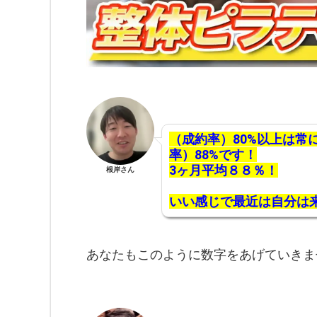
（成約率）80%以上は常
率）88%です！
3ヶ月平均８８％！
根岸さん
いい感じで最近は自分は
あなたもこのように数字をあげていきま