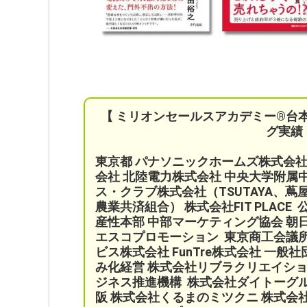
【 ミリオンセールスアカデミー®︎台
グ実績
東京都 パナソニックホームズ株式会
会社 北陸電力株式会社 中央大学附属
ス・クラブ株式会社（TSUTAYA、蔦
農業共済組合）
株式会社FIT PLA
産性本部 中部マーケティング協会
朝
エスコプロモーション
東京商工会議
ビス株式会社 FunTre株式会社
一般社
み化経営
株式会社リブラクリエイシ
ジネス推進機構
株式会社ダイトーグル
阪 株式会社くるまのミツクニ
株式会社R