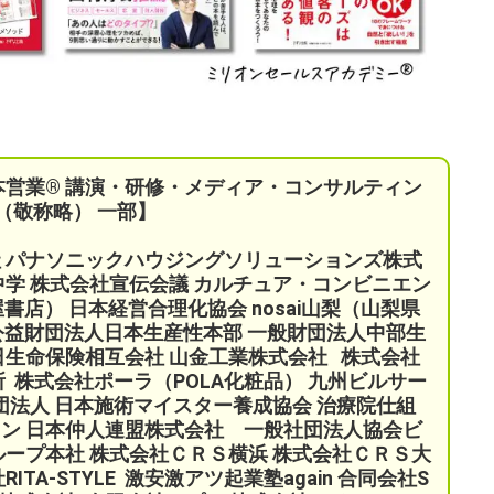
本営業®︎ 講演・研修・メディア・コンサルティン
（敬称略） 一部】
社 パナソニックハウジングソリューションズ株式
中学 株式会社宣伝会議
カルチュア・コンビニエン
屋書店）
日本経営合理化協会
nosai山梨（山梨県
CE 公益財団法人日本生産性本部
一般財団法人中部生
日生命保険相互会社
山金工業株式会社
株式会社
所
株式会社ポーラ（POLA化粧品）
九州ビルサー
団法人 日本施術マイスター養成協会 治療院仕組
ョン
日本仲人連盟株式会社 一般社団法人協会ビ
ープ本社 株式会社ＣＲＳ横浜 株式会社ＣＲＳ大
ITA-STYLE
激安激アツ起業塾again 合同会社S