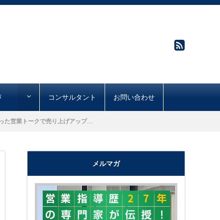
声
コンサルタント
お問い合わせ
た営業トークで売り上げアップ...
メルマガ
"購買心理で