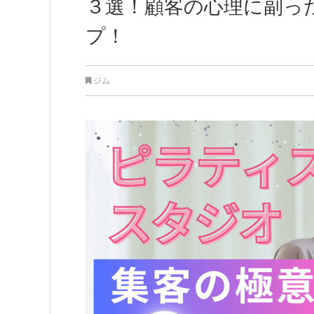
３選！顧客の心理に副っ
プ！
ジム