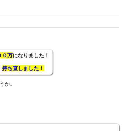
００万
になりました！
、
持ち直しました！
うか。