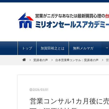
トップ
加賀田裕之とは
無料メルマガ
受講者の声
台本営業®︎コンサル：受講者の声
営
2026/03/01
営業コンサル1カ月後に売