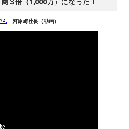
商３倍（1,000万）になった！
でん
河原崎社長（動画）