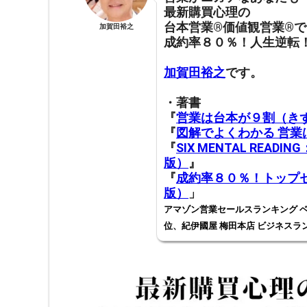
最新購買心理の
台本営業®︎価値観営業®︎で
加賀田裕之
成約率８０％！人生逆転
加賀田裕之
です。
・著書
『
営業は台本が９割（き
『
図解でよくわかる 営
『
SIX MENTAL RE
版）
』
『
成約率８０％！トップセ
版）
」
アマゾン営業セールスランキング ベ
位、紀伊國屋 梅田本店 ビジネスラ