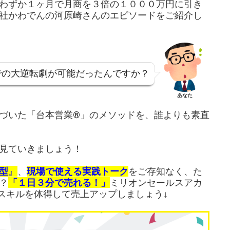
わずか１ヶ月で月商を３倍の１０００万円に引き
社かわでんの河原崎さんのエピソードをご紹介し
での大逆転劇が可能だったんですか？
あなた
づいた「台本営業®︎」のメソッドを、誰よりも素直
見ていきましょう！
型
』
、
現場で使える実践トーク
をご存知なく、た
？
「１日３分で売れる！」
ミリオンセールスアカ
スキルを体得して売上アップしましょう↓