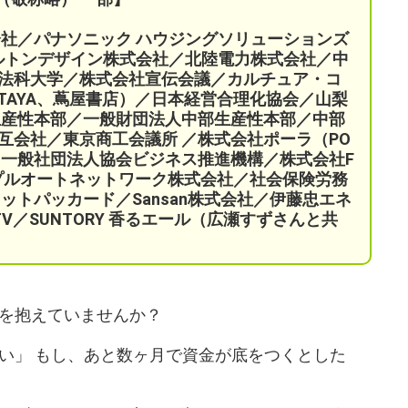
会社／パナソニック ハウジングソリューションズ
ケルトンデザイン株式会社／北陸電力株式会社／中
法科大学／株式会社宣伝会議／
カルチュア・コ
TAYA、蔦屋書店）／
日本経営合理化協会／
山梨
生産性本部／
一般財団法人中部生産性本部／中部
互会社／
東京商工会議所 ／
株式会社ポーラ（PO
一般社団法人協会ビジネス推進機構／株式会社F
プルオートネットワーク株式会社／
社会保険労務
ットパッカード／Sansan株式会社／伊藤忠エネ
a TV／SUNTORY 香るエール（広瀬すずさんと共
を抱えていませんか？
い」 もし、あと数ヶ月で資金が底をつくとした