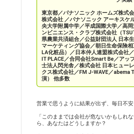
東京都／パナソニック ホームズ株式
株式会社 ／パナソニック アーキス
央大学附属中学／平成国際大学／高岡
ンビニエンス・クラブ株式会社（TSU
県農業共済組合
／公益財団法人 日本
マーケティング協会／
朝日生命保険相
LA化粧品）
／日本仲人連盟株式会社／
IT PLACE
／
合同会社Smart Be／
アッ
士法人閃光舎／株式会社 日本ヒューレ
クス株式会社／FM J-WAVE／abem
演）
他多数
営業で思うように結果が出ず、毎日不安
「このままでは会社が危ないかもしれな
ら、あなたはどうしますか？