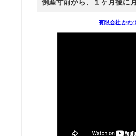
倒産寸前から、１ヶ月後に月
有限会社 かわ