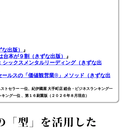
！
ずな出版）
』
業は台本が９割（きずな出版）
』
ADING：シックスメンタルリーディング（きずな出
ールスの「価値観営業®️」メソッド（きずな出
ストセラー 一位、紀伊國屋 大手町店 総合・ビジネスランキング一
ンキング一位 、第１６刷重版（２０２６年８月現在）