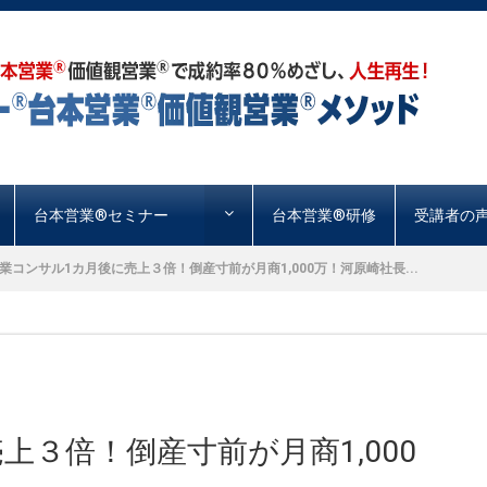
台本営業®︎セミナー
台本営業®︎研修
受講者の
業コンサル1カ月後に売上３倍！倒産寸前が月商1,000万！河原崎社長...
上３倍！倒産寸前が月商1,000