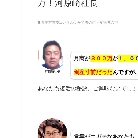
万！河原崎社長
台本営業®︎コンサル：受講者の声
・
受講者の声
月商が
３００万
が
１、０
倒産寸前だった
んですが
河原崎社長
あなたも復活の秘訣、ご興味ないでしょ
営業がニガテなあなたも