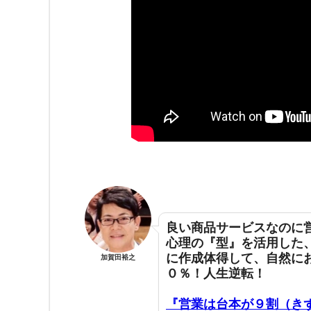
良い商品サービスなのに
心理の『型』を活用した
に作成体得して
、
自然に
加賀田裕之
０％！人生逆転！
『営業は台本が９割（き