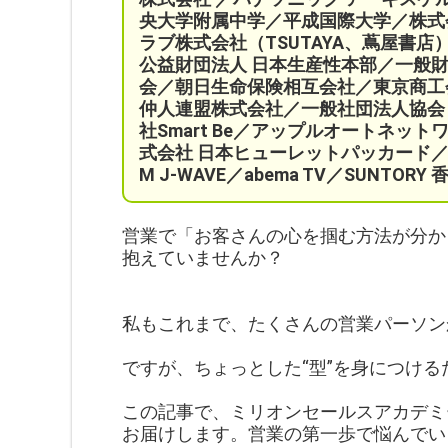
央大学附属中学／平成国際大学／株式
ラブ株式会社（TSUTAYA、蔦屋書店
公益財団法人 日本生産性本部／
一般
会／
朝日生命保険相互会社／
東京商工
仲人連盟株式会社／一般社団法人協会ビジ
社Smart Be／
アップルオートネット
式会社 日本ヒューレットパッカード／
M J-WAVE／abema TV／SUNT
営業で「お客さんの心を掴む方法が分か
抱えていませんか？
私もこれまで、たくさんの営業パーソン
ですが、ちょっとした“型”を身につけ
この記事で、ミリオンセールスアカデミ
お届けします。営業の第一歩で悩んでい