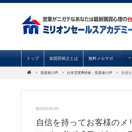
トップ
加賀田裕之とは
無料メルマガ
受講者の声
台本営業®︎研修：受講者の声
自信を
2025/09/06
自信を持ってお客様のメ