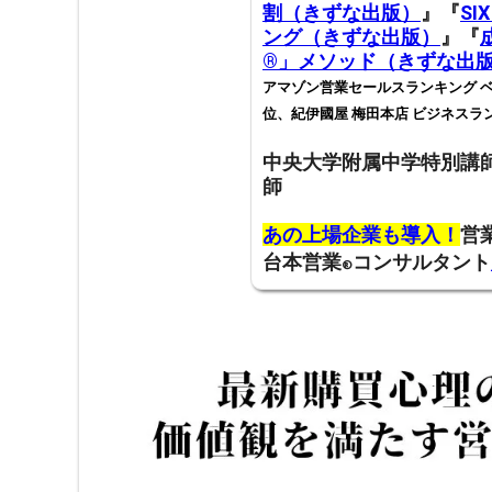
割（きずな出版）
』『
SI
ング（きずな出版）
』『
®️」メソッド（きずな出
アマゾン営業セールスランキング ベ
位、紀伊國屋 梅田本店 ビジネスラ
中央大学附属中学特別講
師
あの上場企業も導入！
営
台本営業
コンサルタント
®