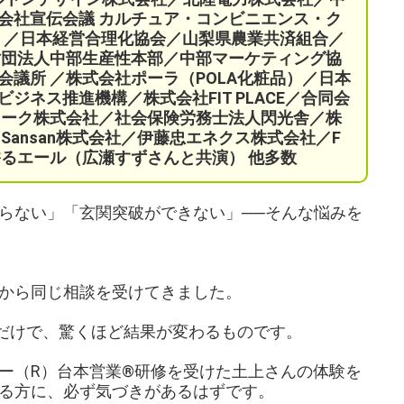
会社宣伝会議
カルチュア・コンビニエンス・ク
）／
日本経営合理化協会／
山梨県農業共済組合
／
財団法人中部生産性本部／中部マーケティング協
会議所 ／
株式会社ポーラ（POLA化粧品）
／日本
ネス推進機構／株式会社FIT PLACE
／
合同会
ワーク株式会社／
社会保険労務士法人閃光舎／株
Sansan株式会社／伊藤忠エネクス株式会社／F
ORY 香るエール（広瀬すずさんと共演）
他多数
らない」「玄関突破ができない」──そんな悩みを
から同じ相談を受けてきました。
るだけで、驚くほど結果が変わるものです。
ー（R）台本営業®研修を受けた土上さんの体験を
る方に、必ず気づきがあるはずです。