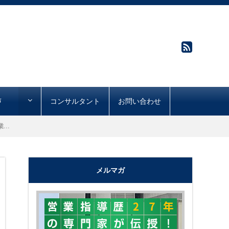
声
コンサルタント
お問い合わせ
..
メルマガ
"購買心理で