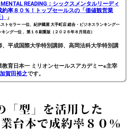
X MENTAL READING：シックスメンタルリーディ
成約率８０％！トップセールスの「価値観営業
版）
」
ストセラー 一位、紀伊國屋 大手町店 総合・ビジネスランキング一
ンキング一位 、第１６刷重版（２０２６年８月現在）
師、
平成国際大学特別講師、高岡法科大学特別講
業教育日本一
ミリオンセールスアカデミー
主宰
®
加賀田裕之
です。