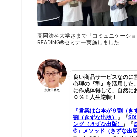
高岡法科大学さまで「コミュニケーションデ
READING®︎セミナー実施しました
良い商品サービスなのに
心理の『型』を活用した
に作成体得して
、
自然に
加賀田裕之
０％！人生逆転！
『営業は台本が９割（き
割（きずな出版）
』『
SI
ング（きずな出版）
』『
®️」メソッド（きずな出