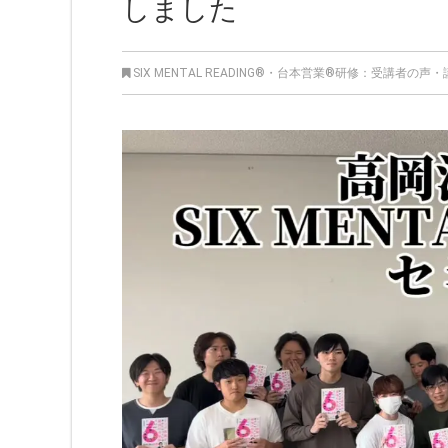
しました
SIX MENTAL READING®︎
・
台本営業®︎研修：受講者の声
・