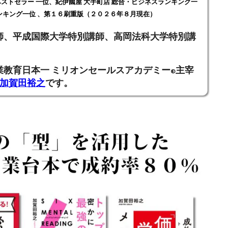
ストセラー 一位、紀伊國屋 大手町店 総合・ビジネスランキング一
ンキング一位 、第１６刷重版（２０２６年８月現在）
師、
平成国際大学特別講師、高岡法科大学特別講
業教育日本一
ミリオンセールスアカデミー
主宰
®
加賀田裕之
です。