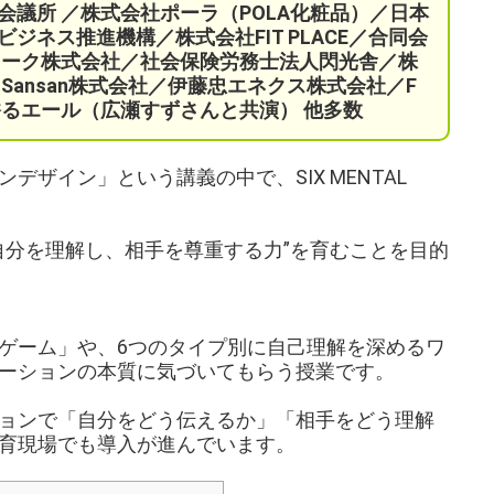
会議所 ／
株式会社ポーラ（POLA化粧品）
／日本
ネス推進機構／株式会社FIT PLACE
／
合同会
ワーク株式会社／
社会保険労務士法人閃光舎／株
Sansan株式会社／伊藤忠エネクス株式会社／F
ORY 香るエール（広瀬すずさんと共演）
他多数
ザイン」という講義の中で、SIX MENTAL
自分を理解し、相手を尊重する力”を育むことを目的
ゲーム」や、6つのタイプ別に自己理解を深めるワ
ーションの本質に気づいてもらう授業です。
ョンで「自分をどう伝えるか」「相手をどう理解
育現場でも導入が進んでいます。