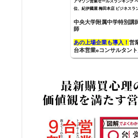
アマゾン営業セールスランキング ベ
位、紀伊國屋 梅田本店 ビジネスラ
中央大学附属中学特別講
師
あの上場企業も導入！
営
台本営業
コンサルタント
®