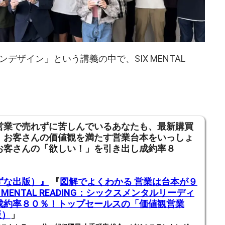
ザイン」という講義の中で、SIX MENTAL
営業で売れずに苦しんでいるあなたも、
最新購買
、お客さんの価値観を満たす営業台本をいっしょ
お客さんの「欲しい！」を引き出し成約率８
ずな出版）』
『
図解でよくわかる 営業は台本が９
X MENTAL READING：シックスメンタルリーディ
成約率８０％！トップセールスの「価値観営業
版）
」