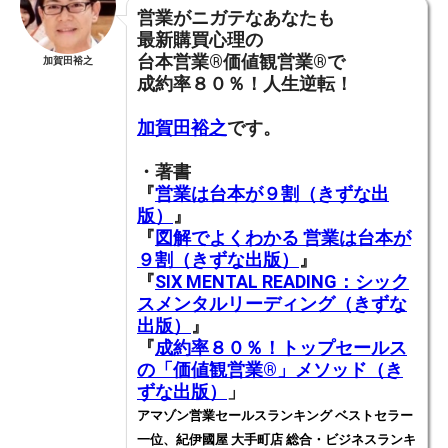
営業がニガテなあなたも
最新購買心理の
台本営業®︎価値観営業®︎で
加賀田裕之
成約率８０％！人生逆転！
加賀田裕之
です。
・著書
『
営業は台本が９割（きずな出
版）
』
『
図解でよくわかる 営業は台本が
９割（きずな出版）
』
『
SIX MENTAL READING：シック
スメンタルリーディング（きずな
出版）
』
『
成約率８０％！トップセールス
の「価値観営業®️」メソッド（き
ずな出版）
」
アマゾン営業セールスランキング ベストセラー
一位、紀伊國屋 大手町店 総合・ビジネスランキ