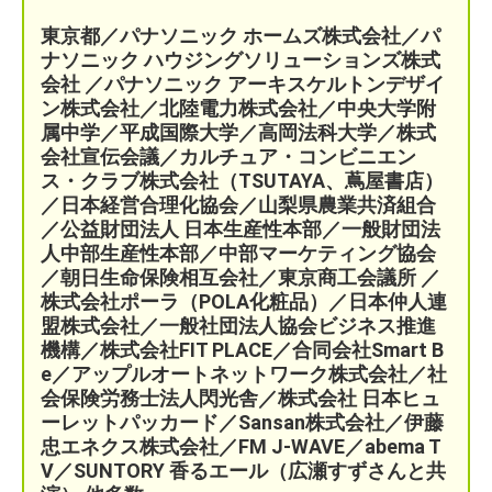
東京都／パナソニック ホームズ株式会社／パ
ナソニック ハウジングソリューションズ株式
会社 ／パナソニック アーキスケルトンデザイ
ン株式会社／北陸電力株式会社／中央大学附
属中学／平成国際大学／高岡法科大学／株式
会社宣伝会議／
カルチュア・コンビニエン
ス・クラブ株式会社（TSUTAYA、蔦屋書店）
／
日本経営合理化協会／
山梨県農業共済組合
／公益財団法人 日本生産性本部／
一般財団法
人中部生産性本部／中部マーケティング協会
／
朝日生命保険相互会社／
東京商工会議所 ／
株式会社ポーラ（POLA化粧品）
／日本仲人連
盟株式会社／一般社団法人協会ビジネス推進
機構／株式会社FIT PLACE
／
合同会社Smart B
e／
アップルオートネットワーク株式会社／
社
会保険労務士法人閃光舎／株式会社 日本ヒュ
ーレットパッカード／Sansan株式会社／伊藤
忠エネクス株式会社／FM J-WAVE／abema T
V／SUNTORY 香るエール（広瀬すずさんと共