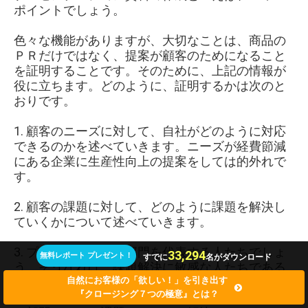
ポイントでしょう。
色々な機能がありますが、大切なことは、商品の
ＰＲだけではなく、提案が顧客のためになること
を証明することです。そのために、上記の情報が
役に立ちます。どのように、証明するかは次のと
おりです。
1.
顧客のニーズに対して、自社がどのように対応
できるのかを述べていきます。ニーズが経費節減
にある企業に生産性向上の提案をしては的外れで
す。
2.
顧客の課題に対して、どのように課題を解決し
ていくかについて述べていきます。
3.
プレゼンの聴衆は部門を代表する人たちでしょ
33,294
無料レポート プレゼント！
すでに
名がダウンロード
う。そうなれば、課題解決に敏感な人たちである
自然にお客様の「欲しい！」を引き出す
はずです。
『クロージング７つの極意』とは？