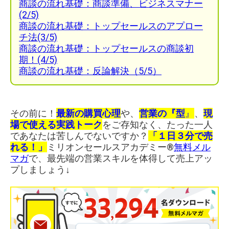
商談の流れ基礎：商談準備、ビジネスマナー
(2/5)
商談の流れ基礎：トップセールスのアプロー
チ法(3/5)
商談の流れ基礎：トップセールスの商談初
期！(4/5)
商談の流れ基礎：反論解決（5/5）
その前に！
最新の購買心理
や、
営業の『型
』
、
現
場で使える実践トーク
をご存知なく、たった一人
であなたは苦しんでないですか？
「１日３分で売
れる！」
ミリオンセールスアカデミー®︎
無料メル
マガ
で、最先端の営業スキルを体得して売上アッ
プしましょう↓