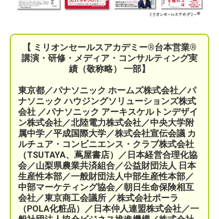
【 ミリオンセールスアカデミー®︎台本営業®︎
講演・研修・メディア・コンサルティング実
績（敬称略） 一部】
東京都／パナソニック ホームズ株式会社／パ
ナソニック ハウジングソリューションズ株式
会社 ／パナソニック アーキスケルトンデザイ
ン株式会社／北陸電力株式会社／中央大学附
属中学／平成国際大学／株式会社宣伝会議
カ
ルチュア・コンビニエンス・クラブ株式会社
（TSUTAYA、蔦屋書店）／
日本経営合理化協
会／
山梨県農業共済組合
／公益財団法人 日本
生産性本部／
一般財団法人中部生産性本部／
中部マーケティング協会／
朝日生命保険相互
会社／
東京商工会議所 ／
株式会社ポーラ
（POLA化粧品）
／日本仲人連盟株式会社／一