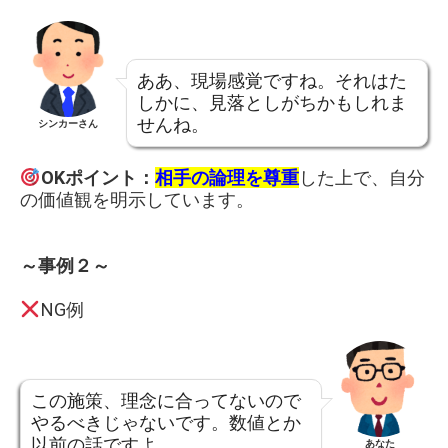
ああ、現場感覚ですね。それはた
しかに、見落としがちかもしれま
せんね。
シンカーさん
OKポイント：
相手の論理を尊重
した上で、自分
の価値観を明示しています。
～事例２～
NG例
この施策、理念に合ってないので
やるべきじゃないです。数値とか
以前の話ですよ。
あなた