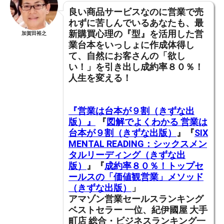
良い商品サービスなのに営業で売
れずに苦しんでいるあなたも、
最
新購買心理の『型』を活用した営
加賀田裕之
業台本をいっしょに作成体得し
て
、
自然にお客さんの「欲し
い！」を引き出し成約率８０％！
人生を変える！
『営業は台本が９割（きずな出
版）』
『
図解でよくわかる 営業は
台本が９割（きずな出版）
』『
SIX
MENTAL READING：シックスメン
タルリーディング（きずな出
版）
』『
成約率８０％！トップセ
ールスの「価値観営業」メソッド
（きずな出版）
」
アマゾン営業セールスランキング
ベストセラー 一位、紀伊國屋 大手
町店 総合・ビジネスランキング一