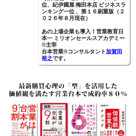
位、紀伊國屋 梅田本店 ビジネスラ
ンキング一位 、第１６刷重版（２
０２６年８月現在）
あの上場企業も導入！営業教育日
本一
ミリオンセールスアカデミー
®主宰
台本営業®コンサルタント
加賀田
裕之
です。