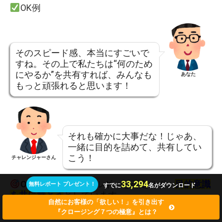
OK例
そのスピード感、本当にすごいで
すね。その上で私たちは“何のため
にやるか”を共有すれば、みんなも
あなた
もっと頑張れると思います！
それも確かに大事だな！じゃあ、
一緒に目的を詰めて、共有してい
こう！
チャレンジャーさん
33,294
OKポイント：
エネルギーを否定せず、
目的意識
無料レポート プレゼント！
すでに
名がダウンロード
を共に持とう
としています。
自然にお客様の「欲しい！」を引き出す
『クロージング７つの極意』とは？