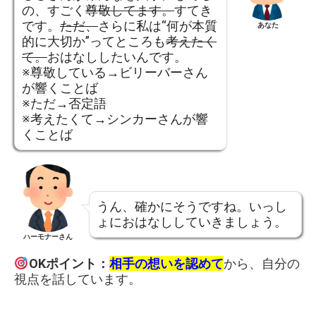
の、すごく
尊敬してます。
すてき
です。
ただ、
さらに私は“何が本質
あなた
的に大切か”ってところも
考えたく
て。
おはなししたいんです。
※尊敬している→ビリーバーさん
が響くことば
※ただ→否定語
※考えたくて→シンカーさんが響
くことば
うん、確かにそうですね。いっし
ょにおはなししていきましょう。
ハーモナーさん
OKポイント：
相手の想いを認めて
から、自分の
視点を話しています。