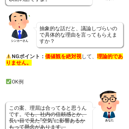
抽象的な話だと、議論しづらいの
で具体的な理由を言ってもらえま
すか？
シンカーさん
NGポイント：
価値観を絶対視
して、
理論的であ
りません。
OK例
この案、理屈は合ってると思うん
です。
でも、社内の信頼感とか、
長い目で見た“空気”に影響あるか
あなた
もって懸念があります。