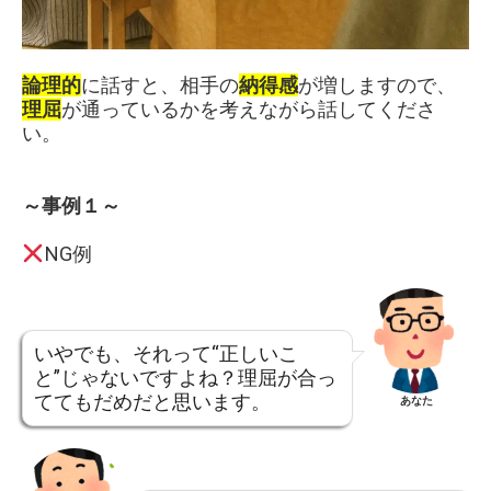
論理的
に話すと、相手の
納得感
が増しますので、
理屈
が通っているかを考えながら話してくださ
い。
～事例１～
NG例
いやでも、それって“正しいこ
と”じゃないですよね？理屈が合っ
ててもだめだと思います。
あなた