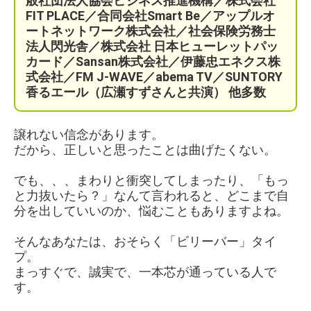
般社団法人協会ビジネス推進機構／株式会社
FIT PLACE
／
合同会社Smart Be／
アップルオ
ートネットワーク株式会社／
社会保険労務士
法人閃光舎／株式会社 日本ヒューレットパッ
カード／Sansan株式会社／伊藤忠エネクス株
式会社／FM J-WAVE／abema TV／SUNTORY
香るエール（広瀬すずさんと共演）
他多数
譲れない信念があります。
だから、正しいと思ったことは曲げたくない。
でも、、、まわりと衝突してしまったり、「もっ
と力抜いたら？」なんて言われると、どこまで自
分を出していいのか、悩むこともありますよね。
そんなあなたは、おそらく「ビリーバー」タイ
プ。
まっすぐで、誠実で、一本芯が通っている人で
す。