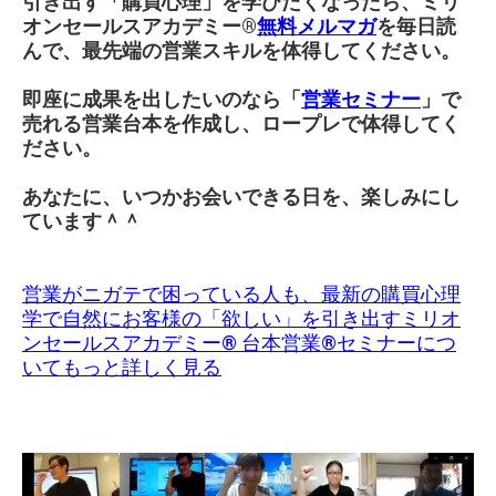
引き出す「購買心理」を学びたくなったら、ミリ
オンセールスアカデミー®︎
無料メルマガ
を毎日読
んで、最先端の営業スキルを体得してください。
即座に成果を出したいのなら「
営業セミナー
」で
売れる営業台本を作成し、ロープレで体得してく
ださい。
あなたに、いつかお会いできる日を、楽しみにし
ています＾＾
営業がニガテで困っている人も、最新の購買心理
学で自然にお客様の「欲しい」を引き出すミリオ
ンセールスアカデミー® 台本営業®セミナーにつ
いてもっと詳しく見る