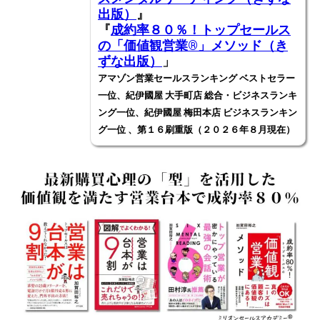
出版）
』
『
成約率８０％！トップセールス
の「価値観営業®️」メソッド（き
ずな出版）
」
アマゾン営業セールスランキング ベストセラー
一位、紀伊國屋 大手町店 総合・ビジネスランキ
ング一位、紀伊國屋 梅田本店 ビジネスランキン
グ一位 、第１６刷重版（２０２６年８月現在）