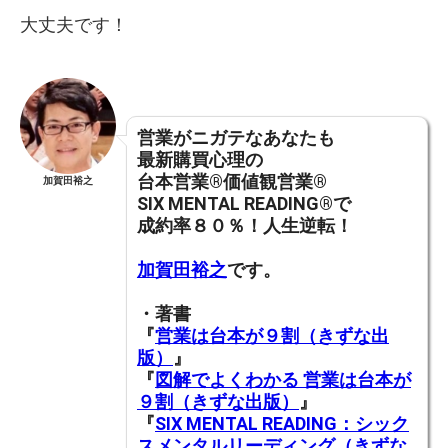
大丈夫です！
営業がニガテなあなたも
最新購買心理の
台本営業®︎価値観営業®︎
加賀田裕之
SIX MENTAL READING®︎で
成約率８０％！人生逆転！
加賀田裕之
です。
・著書
『
営業は台本が９割（きずな出
版）
』
『
図解でよくわかる 営業は台本が
９割（きずな出版）
』
『
SIX MENTAL READING：シック
スメンタルリーディング（きずな