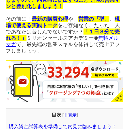
ンと差別化しましょう！
その前に！
最新の購買心理
や、
営業の『型
』
、
現
場で使える実践トーク
をご存知なく、たった一人
であなたは苦しんでないですか？
「１日３分で売
れる！」
ミリオンセールスアカデミー®︎
無料メル
マガ
で、最先端の営業スキルを体得して売上アッ
プしましょう↓
目次
[
非表示
]
購入資金試算表を準備して内見に臨みましょう！