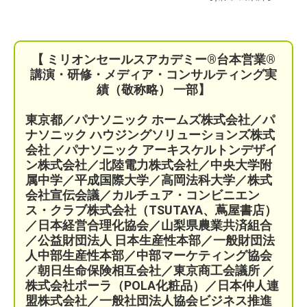
【 ミリオンセールスアカデミー®︎台本営業®︎
講演・研修・メディア・コンサルティング実
績（敬称略） 一部】
東京都／パナソニック ホームズ株式会社／パ
ナソニック ハウジングソリューションズ株式
会社 ／パナソニック アーキスケルトンデザイ
ン株式会社／北陸電力株式会社／中央大学附
属中学／平成国際大学／高岡法科大学／株式
会社宣伝会議／
カルチュア・コンビニエン
ス・クラブ株式会社（TSUTAYA、蔦屋書店）
／
日本経営合理化協会／
山梨県農業共済組合
／公益財団法人 日本生産性本部／
一般財団法
人中部生産性本部／中部マーケティング協会
／
朝日生命保険相互会社／
東京商工会議所 ／
株式会社ポーラ（POLA化粧品）
／日本仲人連
盟株式会社／一般社団法人協会ビジネス推進