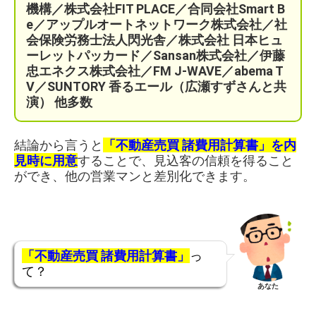
機構／株式会社FIT PLACE
／
合同会社Smart B
e／
アップルオートネットワーク株式会社／
社
会保険労務士法人閃光舎／株式会社 日本ヒュ
ーレットパッカード／Sansan株式会社／伊藤
忠エネクス株式会社／FM J-WAVE／abema T
V／SUNTORY 香るエール（広瀬すずさんと共
演）
他多数
結論から言うと
「不動産売買 諸費用計算書」を内
見時に用意
することで、見込客の信頼を得ること
ができ、他の営業マンと差別化できます。
「不動産売買 諸費用計算書」
っ
て？
あなた