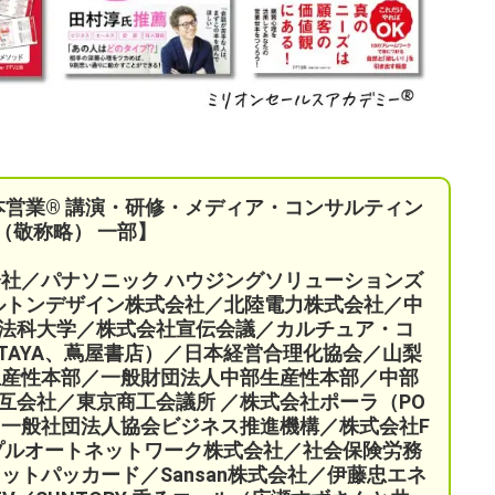
本営業®︎ 講演・研修・メディア・コンサルティン
（敬称略） 一部】
会社／パナソニック ハウジングソリューションズ
ケルトンデザイン株式会社／北陸電力株式会社／中
法科大学／株式会社宣伝会議／
カルチュア・コ
TAYA、蔦屋書店）／
日本経営合理化協会／
山梨
生産性本部／
一般財団法人中部生産性本部／中部
互会社／
東京商工会議所 ／
株式会社ポーラ（PO
一般社団法人協会ビジネス推進機構／株式会社F
プルオートネットワーク株式会社／
社会保険労務
ットパッカード／Sansan株式会社／伊藤忠エネ