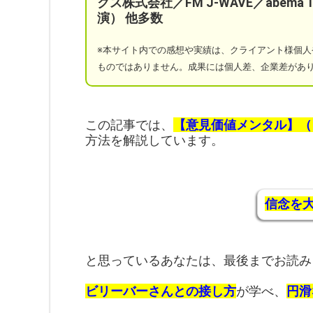
クス株式会社／FM J-WAVE／abem
演）
他多数
※本サイト
内での感想や実績は、クライアント様個人
ものではありません。成果には個人差、企業差があ
この記事では、
【意見価値メンタル】（
方法を解説しています。
信念を
と思っているあなたは、最後までお読み
ビリーバーさんとの接し方
が学べ、
円滑