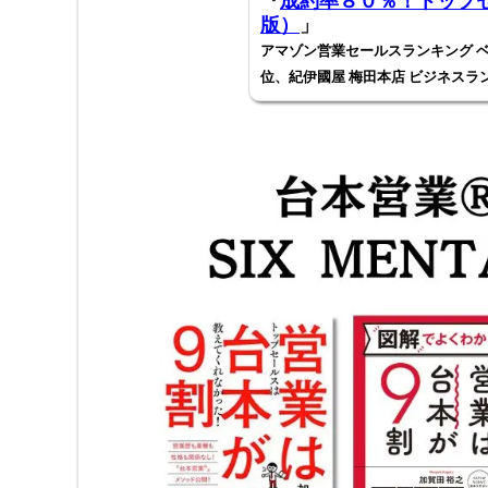
『
成約率８０％！トップセ
版）
」
アマゾン営業セールスランキング ベ
位、紀伊國屋 梅田本店 ビジネスラ