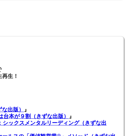
で
生再生！
ずな出版）
』
業は台本が９割（きずな出版）
』
ADING：シックスメンタルリーディング（きずな出