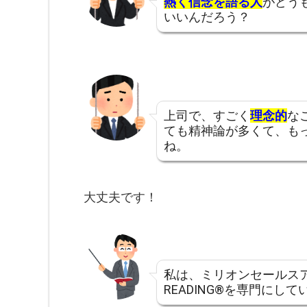
熱く信念を語る人
がどう
いいんだろう？
上司で、すごく
理念的
な
ても精神論が多くて、も
ね。
大丈夫です！
私は、ミリオンセールスアカ
READING®を専門にして