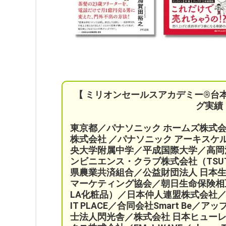
【 ミリオンセールスアカデミー®︎台
グ実績
東京都／パナソニック ホームズ株式
株式会社 ／パナソニック アーキス
央大学附属中学／平成国際大学／高岡
ンビニエンス・クラブ株式会社（TSU
県農業共済組合
／公益財団法人 日本
マーケティング協会／
朝日生命保険相
LA化粧品）
／日本仲人連盟株式会社／
IT PLACE
／
合同会社Smart Be／
アッ
士法人閃光舎／株式会社 日本ヒューレ