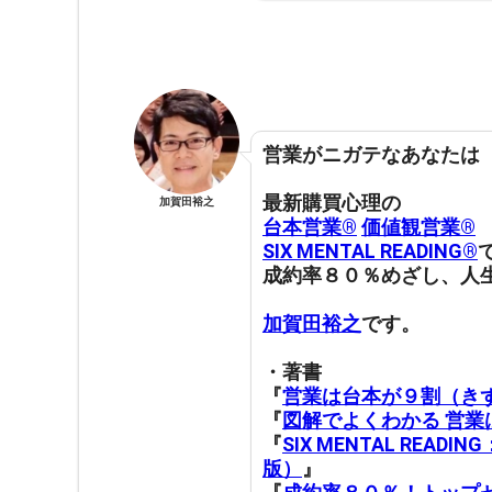
営業がニガテなあなたは
最新購買心理の
加賀田裕之
台本営業®︎
価値観営業®︎
SIX MENTAL READING®︎
成約率８０％めざし、人
加賀田裕之
です。
・著書
『
営業は台本が９割（き
『
図解でよくわかる 営
『
SIX MENTAL RE
版）
』