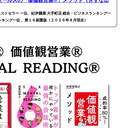
ールスの「価値観営業®️」メソッド（きずな出
ストセラー 一位、紀伊國屋 大手町店 総合・ビジネスランキング一
ンキング一位 、第１６刷重版（２０２６年８月現在）