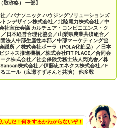
（敬称略） 一部】
会社／パナソニック ハウジングソリューションズ
ケルトンデザイン株式会社／北陸電力株式会社／中
会社宣伝会議
カルチュア・コンビニエンス・ク
）／
日本経営合理化協会／
山梨県農業共済組合
／
財団法人中部生産性本部／中部マーケティング協
会議所 ／
株式会社ポーラ（POLA化粧品）
／日本
ネス推進機構／株式会社FIT PLACE
／
合同会
ワーク株式会社／
社会保険労務士法人閃光舎／株
Sansan株式会社／伊藤忠エネクス株式会社／F
ORY 香るエール（広瀬すずさんと共演）
他多数
悪いんだ！何をするかわからないぞ！