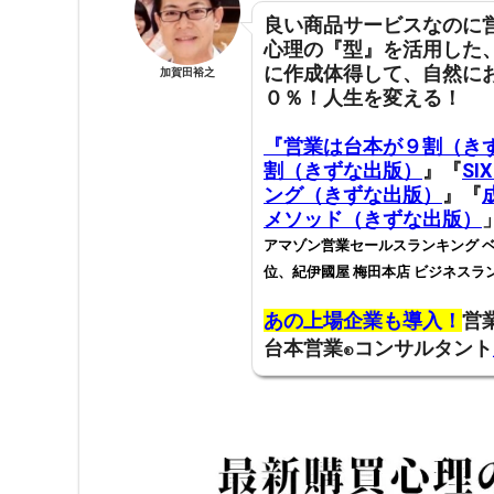
良い商品サービスなのに
心理の『型』を活用した
に作成体得して
、
自然に
加賀田裕之
０％！人生を変える！
『営業は台本が９割（き
割（きずな出版）
』『
SI
ング（きずな出版）
』『
メソッド（きずな出版）
アマゾン営業セールスランキング ベ
位、紀伊國屋 梅田本店 ビジネスラ
あの上場企業も導入！
営
台本営業
コンサルタント
®