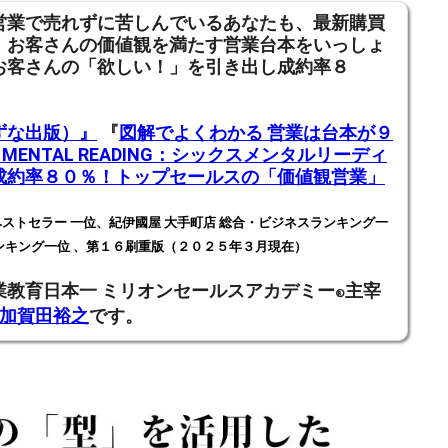
営業で売れずに苦しんでいるあなたも、
最新購買
、お客さんの価値観を満たす営業台本をいっしょ
お客さんの「欲しい！」を引き出し成約率８
ずな出版）』
『
図解でよくわかる 営業は台本が９
X MENTAL READING：シックスメンタルリーディ
成約率８０％！トップセールスの「価値観営業」
」
ストセラー 一位、紀伊國屋 大手町店 総合・ビジネスランキング一
ンキング一位 、第１６刷重版（２０２５年３月現在）
業教育日本一
ミリオンセールスアカデミー
主宰
®
加賀田裕之
です。