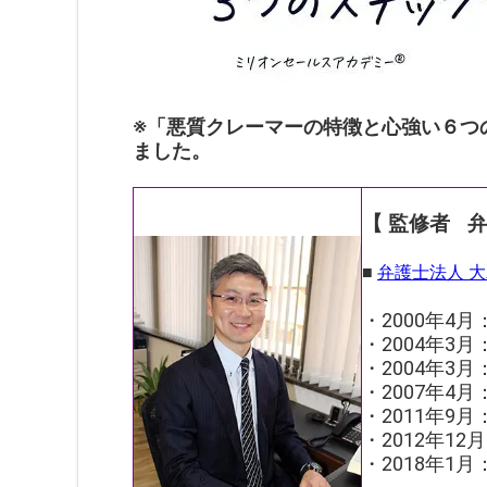
※「
悪質クレーマーの特徴と心強い６つ
ました。
【 監修者
弁
■
弁護士法人 
・2000年4
・2004年3
・2004年3
・2007年4
・2011年9
・2012年1
・
2018年1月