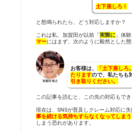
土下座しろ！
と怒鳴られたら、どう対応しますか？
これは私、加賀田が以前「
実際に
」体験
マー
にはまず、次のように毅然とした態
お客様は、
「土下座しろ
たります
ので、私たちも
引き取りください。
加賀田 裕之
この記事を読むと、この先の対応もでき
現在は、SNSが普及しクレーム対応に
事を続ける気持ちすらなくなってしまう
しまう恐れがあります。