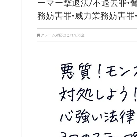
ーマー撃退法/不退去罪•
務妨害罪•威力業務妨害罪
クレーム対応はこれで万全