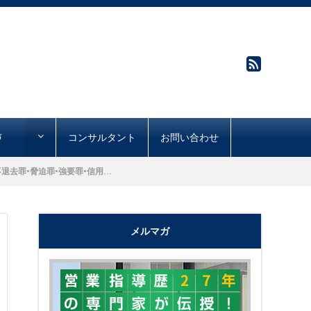
声
コンサルタント
お問い合わせ
去罪•脅迫罪•強要罪•信用...
メルマガ
"購買心理で