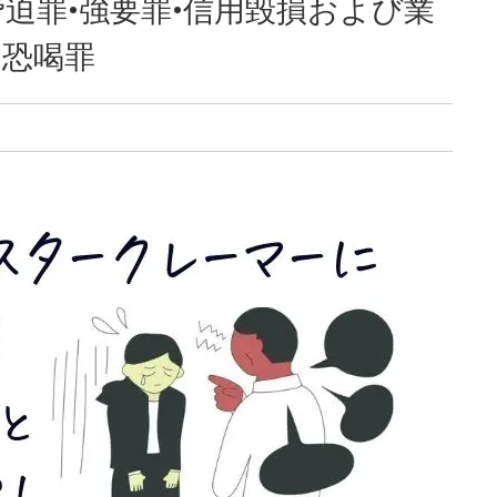
脅迫罪•強要罪•信用毀損および業
•恐喝罪