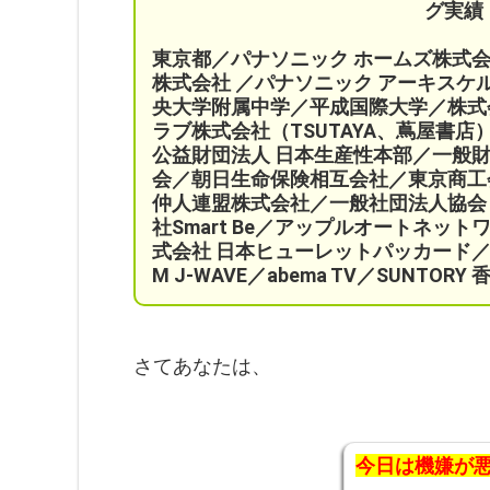
グ実績
東京都／パナソニック ホームズ株式
株式会社 ／パナソニック アーキス
央大学附属中学／平成国際大学／株式
ラブ株式会社（TSUTAYA、蔦屋書店
公益財団法人 日本生産性本部／
一般
会／
朝日生命保険相互会社／
東京商工
仲人連盟株式会社／一般社団法人協会ビジ
社Smart Be／
アップルオートネット
式会社 日本ヒューレットパッカード／
M J-WAVE／abema TV／SUNT
さてあなたは、
今日は機嫌が