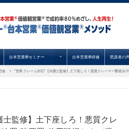
台本営業®︎セミナー
台本営業®︎研修
受講者の
万全
"営業 クレーム対応"【弁護士監修】土下座しろ！悪質クレーマー撃退法/不退
弁護士監修】土下座しろ！悪質クレ