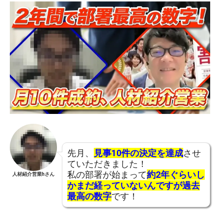
先月、
見事10件の決定を達成
させ
ていただきました！
私の部署が始まって
約2年ぐらいし
人材紹介営業hさん
かまだ経っていないんですが過去
最高の数字
です！