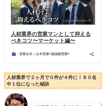
人材業界で２ヶ月で０件が４件に！８０名
中１位になった秘訣