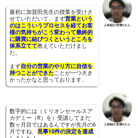
最初に加賀田先生の授業を受けさ
せていただいて、まず
営業という
のはこういうプロセスを経てお客
人材紹介営業hさん
様の気持ちがこう変わって最終的
に購買に結びつくというところを
体系立てて
教えていただけまし
た。
まず
自分の営業のやり方に自信を
持つことができた
ことが一つ大き
かったかなと思っております。
数字的には（ミリオンセールスア
カデミー（R）を）受講してまだ
数ヶ月目ではあるんですが先月の6
人材紹介営業hさん
月ですね、
見事10件の決定を達成