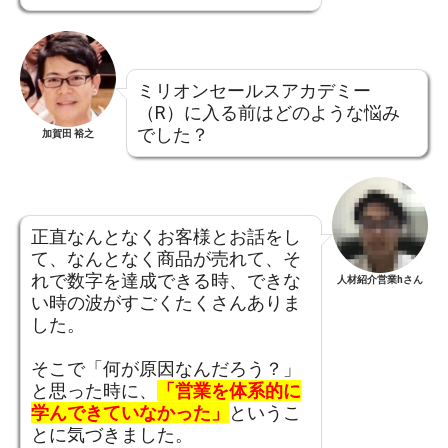
ミリオンセールスアカデミー
（R）に入る前はどのような悩み
でした？
加賀田 裕之
正直なんとなくお客様とお話をし
て、なんとなく商品が売れて、そ
れで数字を達成できる時、できな
人材紹介営業hさん
い時の波がすごくたくさんありま
した。
そこで「何が原因なんだろう？」
と思った時に、
「営業を体系的に
学んできていなかった」
というこ
とに気づきました。