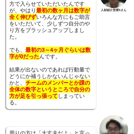
方で入らせていただいたんです
が、やはり
最初の数ヶ月は数字が
人材紹介営業hさん
全く伸びず
いろんな方にもご助言
をいただいて、少しずつ自分のや
り方をブラッシュアップしまし
た。
でも、
最初の3～4ヶ月ぐらいは数
字が0だった
んです。
結果が出ないのであれば行動量で
どうにか補うしかないんじゃない
かと、
チームのメンバーとか課の
全体の数字というところで自分の
方が足を引っ張って
しまってい
る。
周りの方は「大丈夫だよ」と言っ