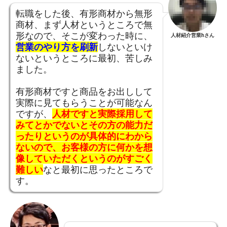
転職をした後、有形商材から無形
商材、まず人材というところで無
形なので、そこが変わった時に、
人材紹介営業hさん
営業のやり方を刷新
しないといけ
ないというところに最初、苦しみ
ました。
有形商材ですと商品をお出しして
実際に見てもらうことが可能なん
ですが、
人材ですと実際採用して
みてとかでないとその方の能力だ
ったりというのが具体的にわから
ないので、お客様の方に何かを想
像していただくというのがすごく
難しい
なと最初に思ったところで
す。