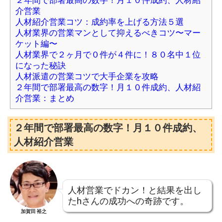
介営業
人材紹介営業コツ：成約率を上げる方法５選
人材業界の営業マンとして抑えるべきコツ〜マー
ケット編〜
人材業界で２ヶ月で０件が４件に！８０名中１位
になった秘訣
人材派遣の営業コツで大手企業を攻略
２年間で部署最高の数字！月１０件成約、人材紹
介営業：まとめ
２年間で部署最高の数字！月１０件成約、
人材紹介営業
人材営業でドカン！と結果を出し
たhさんの成功への奇跡です。
加賀田 裕之