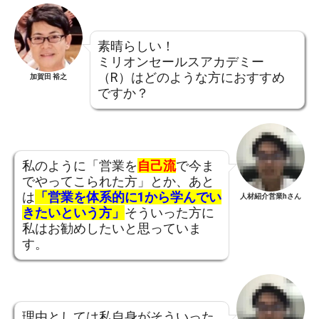
素晴らしい！
ミリオンセールスアカデミー
（R）はどのような方におすすめ
加賀田 裕之
ですか？
私のように「営業を
自己流
で今ま
でやってこられた方」とか、あと
は
「営業を体系的に1から学んでい
人材紹介営業hさん
きたいという方」
そういった方に
私はお勧めしたいと思っていま
す。
理由としては私自身がそういった