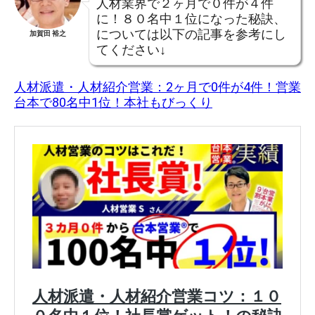
人材業界で２ヶ月で０件が４件
に！８０名中１位になった秘訣、
については以下の記事を参考にし
加賀田 裕之
てください↓
人材派遣・人材紹介営業：2ヶ月で0件が4件！営業
台本で80名中1位！本社もびっくり