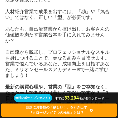
人材紹介営業で成果を出すには、「勘」や「気合
い」ではなく、正しい「型」が必要です。
あなたも、自己流営業から抜け出し、お客さんの
価値観を満たす営業台本を手に入れてみません
か？
自己流から脱却し、プロフェッショナルなスキル
を身につけることで、更なる高みを目指せます。
営業で悩んでいるあなた、成績向上を目指すあな
た、ミリオンセールスアカデミー®で一緒に学び
ましょう！
最新の購買心理や、営業の『型』をご存知なく、
たった一人であなたは苦しんでないですか？「１
33,294
日３分で売れる！」ミリオンセールスアカデミー
無料レポート プレゼント！
すでに
名がダウンロード
®︎
無料メルマガ
で、最先端の営業スキルを体得し
自然にお客様の「欲しい！」を引き出す
て売上アップしてくださいね↓
『クロージング７つの極意』とは？