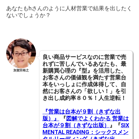
あなたもhさんのように人材営業で結果を出したく
ないでしょうか？
良い商品サービスなのに営業で売
れずに苦しんでいるあなたも、
最
新購買心理の『型』を活用した、
加賀田裕之
お客さんの価値観を満たす営業台
本をいっしょに作成体得して
、
自
然にお客さんの「欲しい！」を引
き出し成約率８０％！人生逆転！
『営業は台本が９割（きずな出
版）』
『
図解でよくわかる 営業は
台本が９割（きずな出版）
』『
SIX
MENTAL READING：シックスメン
タルリーディング（きずな出