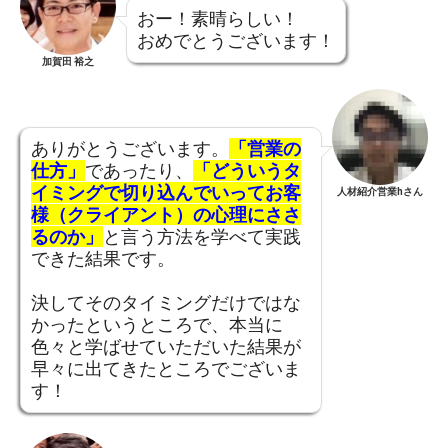
おー！素晴らしい！
おめでとうございます！
加賀田 裕之
ありがとうございます。
「営業の
仕方」
であったり、
「どういうタ
イミングで切り込んでいってお客
人材紹介営業hさん
様（クライアント）の心理にささ
るのか」
と言う方法を学べて実践
できた結果です。
決してそのタイミングだけではな
かったというところで、本当に
色々と学ばせていただいた結果が
早々に出てきたところでございま
す！