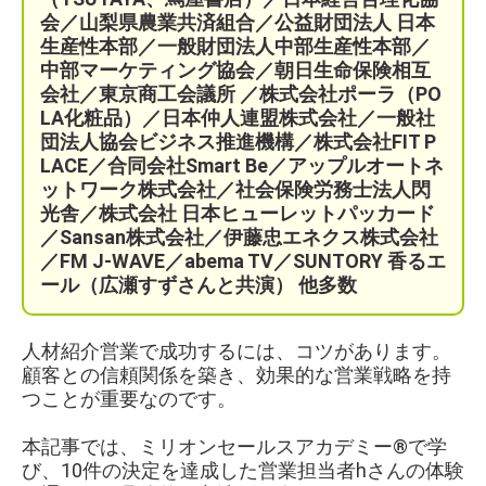
会／
山梨県農業共済組合
／公益財団法人 日本
生産性本部／
一般財団法人中部生産性本部／
中部マーケティング協会／
朝日生命保険相互
会社／
東京商工会議所 ／
株式会社ポーラ（PO
LA化粧品）
／日本仲人連盟株式会社／一般社
団法人協会ビジネス推進機構／株式会社FIT P
LACE
／
合同会社Smart Be／
アップルオートネ
ットワーク株式会社／
社会保険労務士法人閃
光舎／株式会社 日本ヒューレットパッカード
／Sansan株式会社／伊藤忠エネクス株式会社
／FM J-WAVE／abema TV／SUNTORY 香るエ
ール（広瀬すずさんと共演）
他多数
人材紹介営業で成功するには、コツがあります。
顧客との信頼関係を築き、効果的な営業戦略を持
つことが重要なのです。
本記事では、ミリオンセールスアカデミー®で学
び、10件の決定を達成した営業担当者hさんの体験