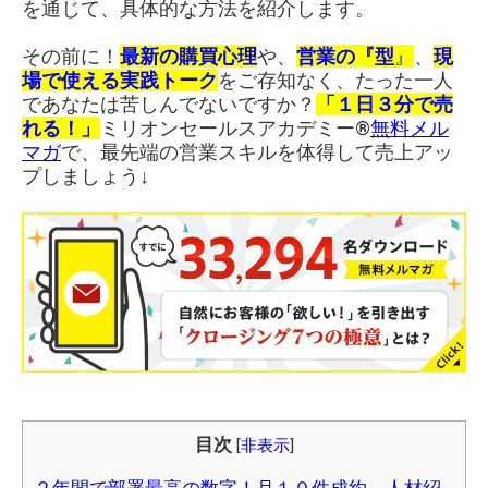
を通じて、具体的な方法を紹介します。
その前に！
最新の購買心理
や、
営業の『型
』
、
現
場で使える実践トーク
をご存知なく、たった一人
であなたは苦しんでないですか？
「１日３分で売
れる！」
ミリオンセールスアカデミー®︎
無料メル
マガ
で、最先端の営業スキルを体得して売上アッ
プしましょう↓
目次
[
非表示
]
２年間で部署最高の数字！月１０件成約、人材紹