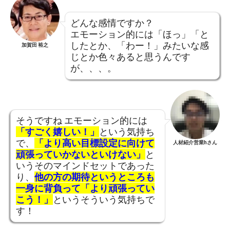
どんな感情ですか？
エモーション的には「ほっ」「と
したとか、「わー！」みたいな感
加賀田 裕之
じとか色々あると思うんです
が、、、。
そうですね エモーション的には
「すごく嬉しい！」
という気持ち
で、
「より高い目標設定に向けて
人材紹介営業hさん
頑張っていかないといけない」
と
いうそのマインドセットであった
り、
他の方の期待というところも
一身に背負って「より頑張ってい
こう！」
というそういう気持ちで
す！