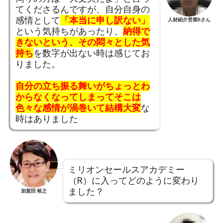
てくださるんですが、自分自身の
感情として
「本当に申し訳ない」
人材紹介営業hさん
という気持ちがあったり、
納得で
きないという、その悶々とした気
持ち
を数字が出ない時は感じてお
りました。
自分の立ち振る舞いがちょっとわ
からなくなってしまってそこは
色々な感情が渦巻いて結構大変
な
時はありました
ミリオンセールスアカデミー
（R）に入ってどのように変わり
ました？
加賀田 裕之