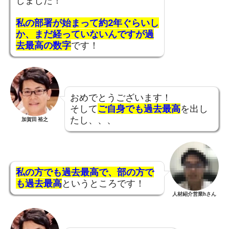
しました！
私の部署が始まって約2年ぐらいし
か、まだ経っていないんですが過
去最高の数字
です！
おめでとうございます！
そして
ご自身でも過去最高
を出し
たし、、、
加賀田 裕之
私の方でも過去最高で、部の方で
も過去最高
というところです！
人材紹介営業hさん