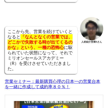
ここから先、営業を続けていくと
なると
「なんとなくの営業では、
どこかで失敗する時が出てくるの
人材紹介営業hさん
かな」という、一種の恐怖心
に駆
られていた状態になって、それで
ミリオンセールスアカデミー
（R）を受けさせていただきまし
た。
営業セミナー：最新購買心理の日本一の営業台本
を一緒に作成して成約率８０％！