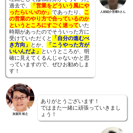
過去で、
「営業をどういう風にや
ったらいいのか」
であったり、
こ
人材紹介営業hさん
の営業のやり方で合っているのか
というところにすごく迷って
いた
時期があったのでそういった方に
受けていただくと
「自分の進むべ
き方向」
とか、
「こうやった方が
いいんだよ」
というところが、明
確に見えてくるんじゃないかと思
っていますので、ぜひお勧めしま
す！
ありがとうございます！
ではまた一緒に頑張っていきまし
ょう！
加賀田 裕之