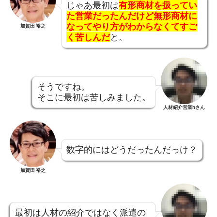
じゃあ最初は
有形商材を扱ってい
た営業だったんだけど無形商材に
なってやり方がわからなくてすご
加賀田 裕之
く苦しんだ
と。
そうですね。
そこに最初は苦しみました。
人材紹介営業hさん
数字的にはどうだったんだっけ？
加賀田 裕之
最初は人材の紹介ではなく派遣の