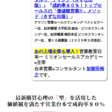
版）
』『
成約率８０％！トップセ
ールスの「価値観営業®️」メソッ
ド（きずな出版）
」
アマゾン営業セールスランキング ベストセラー
一位、紀伊國屋 大手町店 総合・ビジネスランキ
ング一位、紀伊國屋 梅田本店 ビジネスランキン
グ一位 、第１６刷重版（２０２５年３月現在）
あの上場企業も導入！
営業教育日
本一
ミリオンセールスアカデミー
主宰
®
台本営業
コンサルタント
加賀田裕
®
之
です。