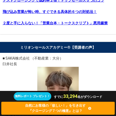
テストクロージングで成約率２倍！トップセールス５つのコツ
飛び込み営業が怖い時、すぐできる具体的６つの対処法！
２度と手に入らない！「営業台本・トークスクリプト」悪用厳禁
ミリオンセールスアカデミー®︎【受講者の声】
■ SAKAI株式会社 （不動産業：大分）
臼井社長
33,294
無料レポート プレゼント！
すでに
名がダウンロード
自然にお客様の「欲しい！」を引き出す
『クロージング７つの極意』とは？