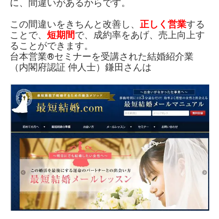
に、間違いがあるからです。
この間違いをきちんと改善し、
正しく営業
する
ことで、
短期間
で、成約率をあげ、
売上向上す
ることができます。
台本営業®︎セミナーを受講された
結婚紹介業
（内閣府認証 仲人士）
鎌田さんは