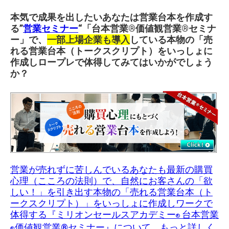
本気で成果を出したいあなたは営業台本を作成す
る”
営業セミナー
“「台本営業®︎価値観営業®︎セミナ
ー」で、
一部上場企業も導入
している本物の「売
れる営業台本（トークスクリプト）をいっしょに
作成しロープレで体得してみてはいかがでしょう
か？
営業が売れずに苦しんでいるあなたも最新の購買
心理（こころの法則）で、自然にお客さんの「欲
しい！」を引き出す本物の「売れる営業台本（ト
ークスクリプト）」をいっしょに作成しワークで
体得する『ミリオンセールスアカデミー
台本営業
®
価値観営業®︎セミナー』について、もっと詳しく
®