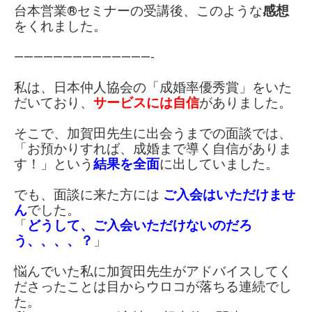
台本営業®︎セミナー
の受講後、このよう
な
感想
をくれました。
——————————————-
私は、日本仲人協会の「成婚率優秀賞」をいた
だいており、
サービスには自信
がありました。
そこで、
加賀田先生に出会うまでの面談では、
「お預かりすれば、成婚まで導く自信がありま
す！」
という
結果を全面
に出していました。
でも、
面談に来た方には
ご入会はいただけませ
ん
でした。
「
どうして、ご入会いただけないのだろ
う、、、、？
」
悩んでいた私に加賀田先生がアドバイスしてく
ださったことは
目からウロコが落ちる連続でし
た。