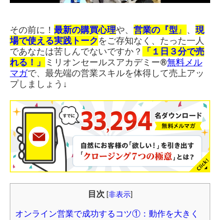
その前に！
最新の購買心理
や、
営業の『型
』
、
現
場で使える実践トーク
をご存知なく、たった一人
であなたは苦しんでないですか？
「１日３分で売
れる！」
ミリオンセールスアカデミー®︎
無料メル
マガ
で、最先端の営業スキルを体得して売上アッ
プしましょう↓
目次
[
非表示
]
オンライン営業で成功するコツ①：動作を大きく