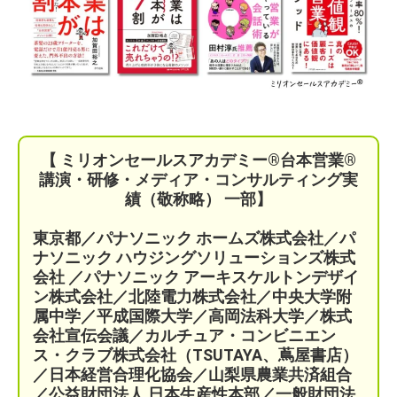
【 ミリオンセールスアカデミー®︎台本営業®︎
講演・研修・メディア・コンサルティング実
績（敬称略） 一部】
東京都／パナソニック ホームズ株式会社／パ
ナソニック ハウジングソリューションズ株式
会社 ／パナソニック アーキスケルトンデザイ
ン株式会社／北陸電力株式会社／中央大学附
属中学／平成国際大学／高岡法科大学／株式
会社宣伝会議／
カルチュア・コンビニエン
ス・クラブ株式会社（TSUTAYA、蔦屋書店）
／
日本経営合理化協会／
山梨県農業共済組合
／公益財団法人 日本生産性本部／
一般財団法