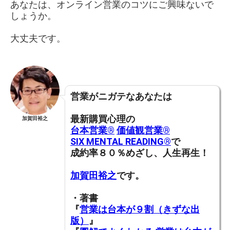
あなたは、オンライン営業のコツにご興味ないで
しょうか。
大丈夫です。
営業がニガテなあなたは
最新購買心理の
加賀田裕之
台本営業®︎
価値観営業®︎
SIX MENTAL READING®︎
で
成約率８０％めざし、人生再生！
加賀田裕之
です。
・著書
『
営業は台本が９割（きずな出
版）
』