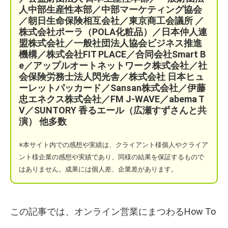
人中部生産性本部／中部マーケティング協会
／
朝日生命保険相互会社／
東京商工会議所 ／
株式会社ポーラ（POLA化粧品）
／日本仲人連
盟株式会社／一般社団法人協会ビジネス推進
機構／株式会社FIT PLACE
／
合同会社Smart B
e／
アップルオートネットワーク株式会社／
社
会保険労務士法人閃光舎／株式会社 日本ヒュ
ーレットパッカード／Sansan株式会社／伊藤
忠エネクス株式会社／FM J-WAVE／abema T
V／SUNTORY 香るエール（広瀬すずさんと共
演）
他多数
※本サイト
内での感想や実績は、クライアント様個人やクライア
ント様企業の感想や実績であり、同様の結果を保証するもので
はありません。成果には個人差、企業差があります。
この記事では、オンライン営業にまつわるHow To