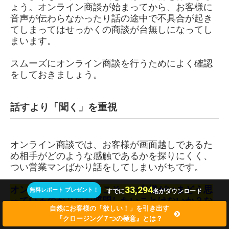
ょう。オンライン商談が始まってから、お客様に
音声が伝わらなかったり話の途中で不具合が起き
てしまってはせっかくの商談が台無しになってし
まいます。
スムーズにオンライン商談を行うためによく確認
をしておきましょう。
話すより「聞く」を重視
オンライン商談では、お客様が画面越しであるた
め相手がどのような感触であるかを探りにくく、
つい営業マンばかり話をしてしまいがちです。
オンラインであるからこそ、お客様がいまどう思
33,294
無料レポート プレゼント！
すでに
名がダウンロード
っているのか？何か質問したいことはないか？な
自然にお客様の「欲しい！」を引き出す
ど商談中に随時確認することが大切です。
『クロージング７つの極意』とは？