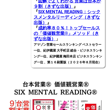
『
図解でよくわかる 営業は台本が
９割（きずな出版）
』
『
SIX MENTAL READING：シック
スメンタルリーディング（きずな
出版）
』
『
成約率８０％！トップセールス
の「価値観営業®️」メソッド（き
ずな出版）
」
アマゾン営業セールスランキング ベストセラー
一位、紀伊國屋 大手町店 総合・ビジネスランキ
ング一位、紀伊國屋 梅田本店 ビジネスランキン
グ一位 、第１６刷重版（２０２６年８月現在）