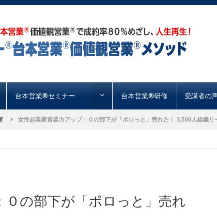
台本営業®︎セミナー
台本営業®︎研修
受講者の
家
女性起業家営業力アップ：０の部下が「ポロっと」売れた！ 3,500人組織リー
：０の部下が「ポロっと」売れ