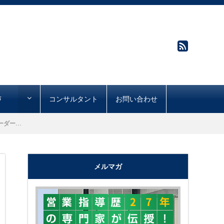
声
コンサルタント
お問い合わせ
ダー...
メルマガ
"購買心理で