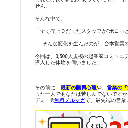
せん。
そんな中で、
「全く売上０だったスタッフが“ポロっと
──そんな変化を生んだのが、台本営業
今回は、3,500人規模の起業家コミュニ
導入した体験を伺いました。
その前に！
最新の購買心理
や、
営業の『
った一人であなたは苦しんでないですか
デミー®︎
無料メルマガ
で、最先端の営業