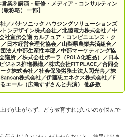
本営業®︎ 講演・研修・メディア・コンサルティン
（敬称略） 一部】
会社／パナソニック ハウジングソリューションズ
ケルトンデザイン株式会社／北陸電力株式会社／中
会社宣伝会議
カルチュア・コンビニエンス・ク
）／
日本経営合理化協会／
山梨県農業共済組合
／
財団法人中部生産性本部／中部マーケティング協
会議所 ／
株式会社ポーラ（POLA化粧品）
／日本
ネス推進機構／株式会社FIT PLACE
／
合同会
ワーク株式会社／
社会保険労務士法人閃光舎／株
Sansan株式会社／伊藤忠エネクス株式会社／F
ORY 香るエール（広瀬すずさんと共演）
他多数
上げが上がらず、どう教育すればいいのか悩んで
う伝えればいいか」がわからないと、結果は出ま