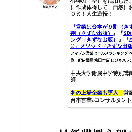
心理の『型』を活用した
に作成体得して
、
自然に
加賀田裕之
０％！人生逆転！
『営業は台本が９割（き
割（きずな出版）
』『
SI
ング（きずな出版）
』『
®️」メソッド（きずな出
アマゾン営業セールスランキング ベ
位、紀伊國屋 梅田本店 ビジネスラ
中央大学附属中学特別講
師
あの上場企業も導入！
営
台本営業
コンサルタント
®