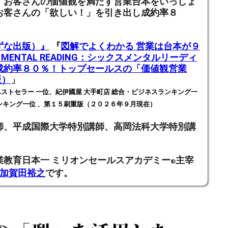
、お客さんの価値観を満たす営業台本をいっしょ
お客さんの「欲しい！」を引き出し成約率８
ずな出版）』
『
図解でよくわかる 営業は台本が９
X MENTAL READING：シックスメンタルリーディ
成約率８０％！トップセールスの「価値観営業
版）
」
ストセラー 一位、紀伊國屋 大手町店 総合・ビジネスランキング一
ンキング一位 、第１５刷重版（２０２６年９月現在）
師、
平成国際大学特別講師、高岡法科大学特別講
業教育日本一
ミリオンセールスアカデミー
主宰
®
加賀田裕之
です。