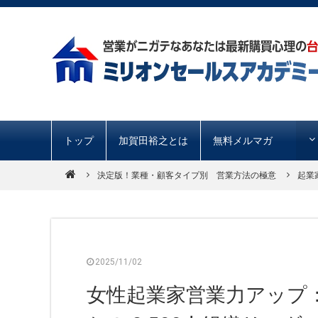
トップ
加賀田裕之とは
無料メルマガ
決定版！業種・顧客タイプ別 営業方法の極意
起業
2025/11/02
女性起業家営業力アップ