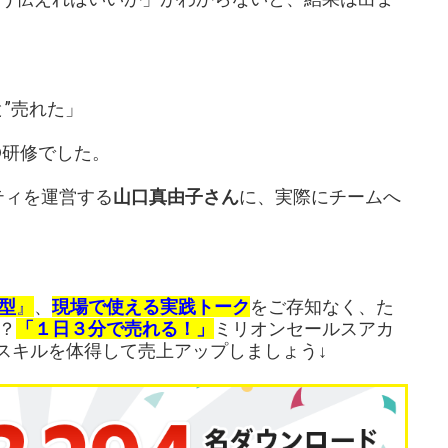
”売れた」
®研修でした。
ティを運営する
山口真由子さん
に、実際にチームへ
型
』
、
現場で使える実践トーク
をご存知なく、た
？
「１日３分で売れる！」
ミリオンセールスアカ
スキルを体得して売上アップしましょう↓