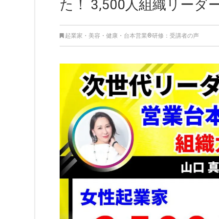
た！ 3,500人組織リーダ
起業家
・
美容・健康
・
台本営業®︎研修：受講者の声