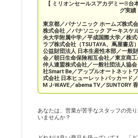
【 ミリオンセールスアカデミー®︎台
グ実績
東京都／パナソニック ホームズ株式
株式会社 ／パナソニック アーキス
央大学附属中学／平成国際大学／株式
ラブ株式会社（TSUTAYA、蔦屋書店
公益財団法人 日本生産性本部／
一般
会／
朝日生命保険相互会社／
東京商工
仲人連盟株式会社／一般社団法人協会ビジ
社Smart Be／
アップルオートネット
式会社 日本ヒューレットパッカード／
M J-WAVE／abema TV／SUNT
あなたは、営業が苦手なスタッフの売り
いませんか？
どれだけ良い商品を扱っていても、「ど