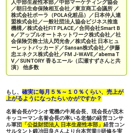
人中部生産性本部／中部マーケティング協会
／
朝日生命保険相互会社／
東京商工会議所 ／
株式会社ポーラ（POLA化粧品）
／日本仲人連
盟株式会社／一般社団法人協会ビジネス推進
機構／株式会社FIT PLACE
／
合同会社Smart B
e／
アップルオートネットワーク株式会社／
社
会保険労務士法人閃光舎／株式会社 日本ヒュ
ーレットパッカード／Sansan株式会社／伊藤
忠エネクス株式会社／FM J-WAVE／abema T
V／SUNTORY 香るエール（広瀬すずさんと共
演）
他多数
もし、
確実に毎月５％～１０％くらい、売上が
上がるようになったらいかがですか？
名誉会長がウシオ電機の牛尾会長、現会長が茂木
キッコーマン名誉会長の率いる老舗の経営コンサ
ル軍団
「公益財団法人 日本生産性本部」
経営コン
サルタント鍛冶田良さんより台本営業®︎研修を実