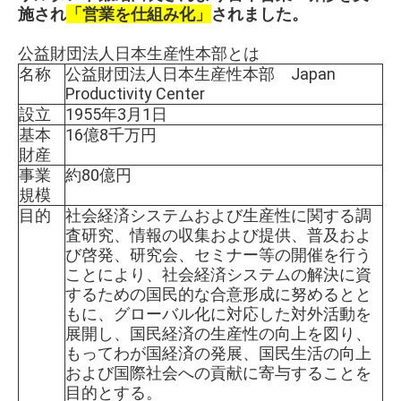
施され
「営業を仕組み化」
されました。
公益財団法人日本生産性本部とは
名称
公益財団法人日本生産性本部 Japan
Productivity Center
設立
1955年3月1日
基本
16億8千万円
財産
事業
約80億円
規模
目的
社会経済システムおよび生産性に関する調
査研究、情報の収集および提供、普及およ
び啓発、研究会、セミナー等の開催を行う
ことにより、社会経済システムの解決に資
するための国民的な合意形成に努めるとと
もに、グローバル化に対応した対外活動を
展開し、国民経済の生産性の向上を図り、
もってわが国経済の発展、国民生活の向上
および国際社会への貢献に寄与することを
目的とする。