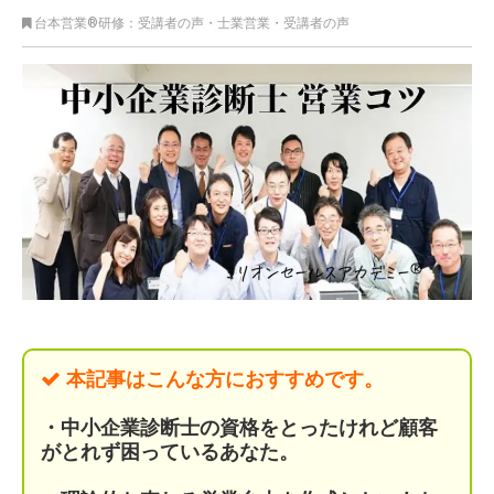
台本営業®︎研修：受講者の声
・
士業営業
・
受講者の声
本記事はこんな方におすすめです。
・中小企業診断士の資格をとったけれど顧客
がとれず
困っているあなた。