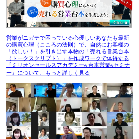
営業がニガテで困っている心優しいあなたも最新
の購買心理（こころの法則）で、自然にお客様の
「欲しい！」を引き出す本物の「売れる営業台本
（トークスクリプト）」を作成ワークで体得する
『ミリオンセールスアカデミー
台本営業
セミナ
®
®
ー』について、もっと詳しく見る