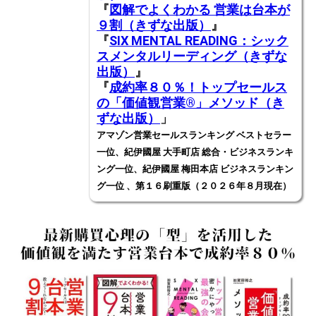
『
図解でよくわかる 営業は台本が
９割（きずな出版）
』
『
SIX MENTAL READING：シック
スメンタルリーディング（きずな
出版）
』
『
成約率８０％！トップセールス
の「価値観営業®️」メソッド（き
ずな出版）
」
アマゾン営業セールスランキング ベストセラー
一位、紀伊國屋 大手町店 総合・ビジネスランキ
ング一位、紀伊國屋 梅田本店 ビジネスランキン
グ一位 、第１６刷重版（２０２６年８月現在）