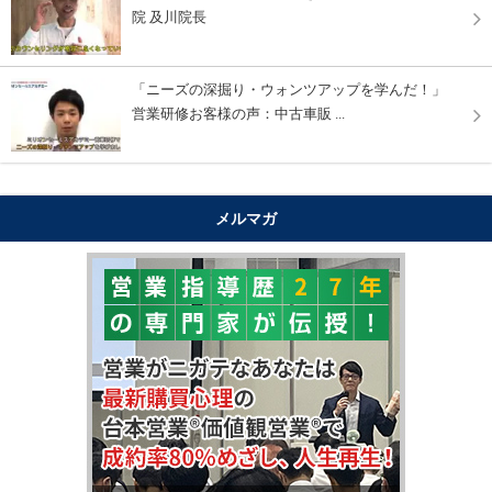
院 及川院長
「ニーズの深掘り・ウォンツアップを学んだ！」
営業研修お客様の声：中古車販 ...
メルマガ
"購買心理