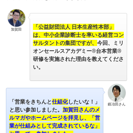
「公益財団法人 日本生産性本部」
加賀田
は、中小企業診断士を率いる経営コン
サルタントの集団ですが、
今回、
ミリ
オンセールスアカデミー®︎台本営業®︎
研修を実施された理由を教えてくださ
い。
「営業をきちんと
仕組化
したいな！」
鍛冶田さん
と思い参加しました。
加賀田さんの
メ
ルマガやホームページを拝見し、「営
業が仕組みとして完成されているな」