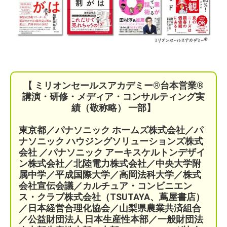
【 ミリオンセールスアカデミー®︎台本営業®︎
講演・研修・メディア・コンサルティング実
績（敬称略） 一部】
東京都／パナソニック ホームズ株式会社／パ
ナソニック ハウジングソリューションズ株式
会社 ／パナソニック アーキスケルトンデザイ
ン株式会社／北陸電力株式会社／中央大学附
属中学／平成国際大学／高岡法科大学／株式
会社宣伝会議／
カルチュア・コンビニエン
ス・クラブ株式会社（TSUTAYA、蔦屋書店）
／
日本経営合理化協会／
山梨県農業共済組合
／公益財団法人 日本生産性本部／
一般財団法