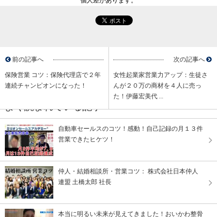
個人差があります。
前の記事へ
次の記事へ
保険営業 コツ：保険代理店で２年
女性起業家営業力アップ：生徒さ
連続チャンピオンになった！
んが２０万の商材を４人に売っ
た！伊藤宏美代 ...
よく読まれている記事
自動車セールスのコツ！感動！自己記録の月１３件
営業できたヒケツ！
仲人・結婚相談所・営業コツ： 株式会社日本仲人
連盟 土橋太郎 社長
本当に明るい未来が見えてきました！おいかわ整骨