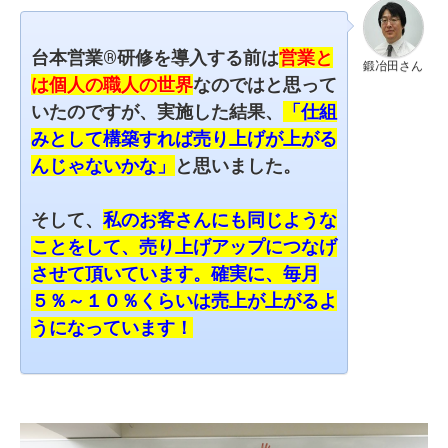
台本営業®︎研修を導入する前は
営業と
鍛冶田さん
は個人の職人の世界
なのではと思って
いたのですが、
実施した結果、
「
仕組
みとして構築すれば売り上げが上がる
んじゃないかな」
と思いました。
そして、
私のお客さんにも同じような
ことをして、売り上げアップにつなげ
させて頂いています。
確実に、毎月
５％～１０％くらいは売上が上がるよ
うになっています！