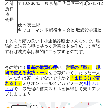
本部
〒102-8643 東京都千代田区平河町2-13-12
所在
地
会長
茂木 友三郎
キッコーマン 取締役名誉会長 取締役会議長
もともと頭の良い中小企業診断士さんなので、理
論的に購買心理に基づく営業台本を作成して商談
すれば成約率は劇的にアップするのです。
その前に！
最新の購買心理
や、
営業の『型
』
、
現
場で使える実践トーク
をご存知なく、たった一人
であなたは苦しんでないですか？
「１日３分で売
れる！」
ミリオンセールスアカデミー®︎
無料メル
マガ
で、最先端の営業スキルを体得して売上アッ
プしましょう↓