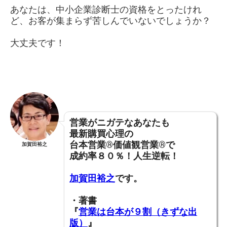
あなたは、中小企業診断士の資格をとったけれ
ど、お客が集まらず苦しんでいないでしょうか？
大丈夫です！
営業がニガテなあなたも
最新購買心理の
台本営業®︎価値観営業®︎で
加賀田裕之
成約率８０％！人生逆転！
加賀田裕之
です。
・著書
『
営業は台本が９割（きずな出
版）
』