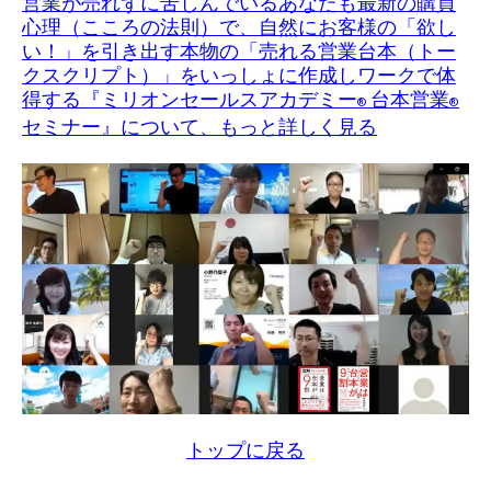
営業が売れずに苦しんでいるあなたも最新の購買
心理（こころの法則）で、自然にお客様の「欲し
い！」を引き出す本物の「売れる営業台本（トー
クスクリプト）」をいっしょに作成しワークで体
得する『ミリオンセールスアカデミー
台本営業
®
®
セミナー』について、もっと詳しく見る
トップに戻る