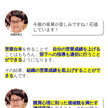
今後の発展が楽しみですね！応援
しています！
加賀田裕之
営業台本
を作ることで、
自分の営業成績を上げる
ことはもちろん、
部下への指導も適切に行うこと
ができる
ようになります。
その結果、
組織の営業成績を底上げすることがで
きる
んです。
購買心理に則った価値観を満たす