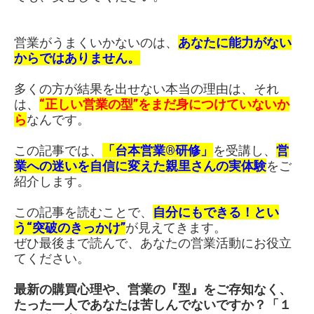
営業がうまくいかないのは、
あなたに能力がない
からではありません。
多くの方が結果を出せない本当の理由は、それ
は、
“正しい営業の型”をまだ身につけていないか
ら
なんです。
この記事では、
「台本営業®研修」
を受講し、
営
業への迷いを自信に変えた親里さんの実体験
をご
紹介します。
この記事を読むことで、
自分にもできる！とい
う“突破のきっかけ”
が見えてきます。
ぜひ最後まで読んで、あなたの営業活動にお役立
てください。
最新の購買心理や、営業の『型』をご存知なく、
たった一人であなたは苦しんでないですか？「１