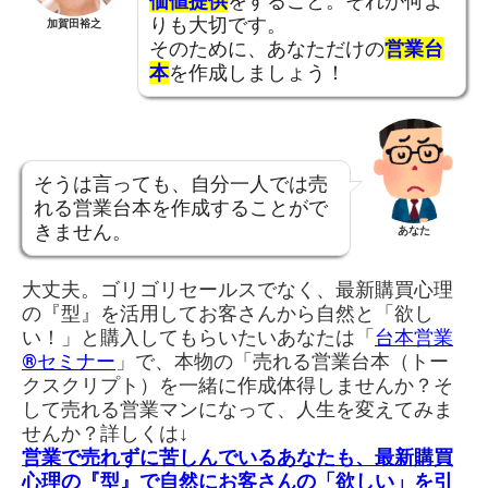
価値提供
をすること。それが何よ
りも大切です。
加賀田裕之
そのために、あなただけの
営業台
本
を作成しましょう！
そうは言っても、自分一人では売
れる営業台本を作成することがで
きません。
あなた
大丈夫。ゴリゴリセールスでなく、最新購買心理
の『型』を活用してお客さんから自然と「欲し
い！」と購入してもらいたいあなたは「
台本営業
®︎セミナー
」で、本物の「売れる営業台本（トー
クスクリプト）を一緒に作成体得しませんか？そ
して売れる営業マンになって、人生を変えてみま
せんか？詳しくは↓
営業で売れずに苦しんでいるあなたも、最新購買
心理の『型』で自然にお客さんの「欲しい」を引