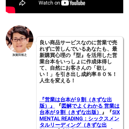
良い商品サービスなのに営業で売
れずに苦しんでいるあなたも、
最
新購買心理の『型』を活用した営
加賀田裕之
業台本をいっしょに作成体得し
て
、
自然にお客さんの「欲し
い！」を引き出し成約率８０％！
人生を変える！
『営業は台本が９割（きずな出
版）』
『
図解でよくわかる 営業は
台本が９割（きずな出版）
』『
SIX
MENTAL READING：シックスメン
タルリーディング（きずな出