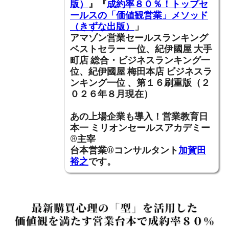
版）
』『
成約率８０％！トップセ
ールスの「価値観営業」メソッド
（きずな出版）
」
アマゾン営業セールスランキング
ベストセラー 一位、紀伊國屋 大手
町店 総合・ビジネスランキング一
位、紀伊國屋 梅田本店 ビジネスラ
ンキング一位 、第１６刷重版（２
０２６年８月現在）
あの上場企業も導入！営業教育日
本一
ミリオンセールスアカデミー
®主宰
台本営業®コンサルタント
加賀田
裕之
です。