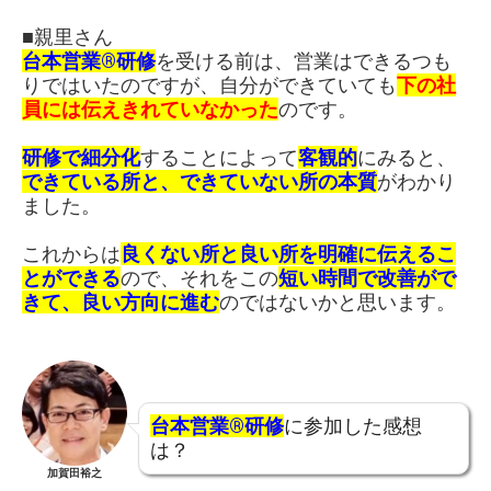
■親里さん
台本営業®研修
を受ける前は、営業はできるつも
りではいたのですが、自分ができていても
下の社
員には伝えきれていなかった
のです。
研修で細分化
することによって
客観的
にみると、
できている所と、できていない所の本質
がわかり
ました。
これからは
良くない所と良い所を明確に伝えるこ
とができる
ので、それをこの
短い時間で改善がで
きて、良い方向に進む
のではないかと思います。
台本営業®研修
に参加した感想
は？
加賀田裕之