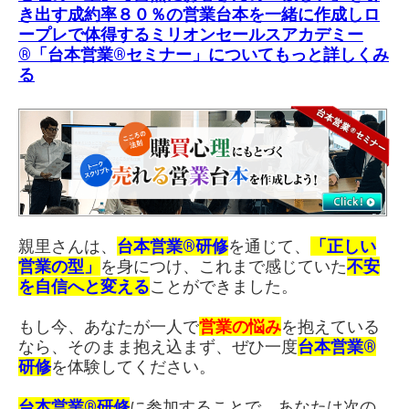
き出す成約率８０％の営業台本を一緒に作成しロ
ープレで体得する
ミリオンセールスアカデミー
®「台本営業®セミナー」
についてもっと詳しくみ
る
親里さんは、
台本営業®研修
を通じて、
「正しい
営業の型」
を身につけ、これまで感じていた
不安
を自信へと変える
ことができました。
もし今、あなたが一人で
営業の悩み
を抱えている
なら、そのまま抱え込まず、ぜひ一度
台本営業®
研修
を体験してください。
台本営業®研修
に参加することで、あなたは次の