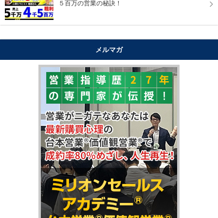
５百万の営業の秘訣！
メルマガ
"購買心理