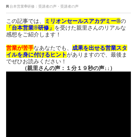
台本営業®︎研修：受講者の声
・
受講者の声
この記事では、
ミリオンセールスアカデミー®
の
「台本営業®研修」
を受けた親里さんのリアルな
感想をご紹介します！
営業が苦手
なあなたでも、
成果を出せる営業スタ
イルを身に付けるヒント
がありますので、最後ま
でぜひお読みください！
（親里さんの声：１分１９秒の声↓↓）