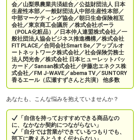
会／
山梨県農業共済組合
／公益財団法人 日本
生産性本部／
一般財団法人中部生産性本部／
中部マーケティング協会／
朝日生命保険相互
会社／
東京商工会議所 ／
株式会社ポーラ
（POLA化粧品）
／日本仲人連盟株式会社／一
般社団法人協会ビジネス推進機構／株式会社
FIT PLACE
／
合同会社Smart Be／
アップルオ
ートネットワーク株式会社／
社会保険労務士
法人閃光舎／株式会社 日本ヒューレットパッ
カード／Sansan株式会社／伊藤忠エネクス株
式会社／FM J-WAVE／abema TV／SUNTORY
香るエール（広瀬すずさんと共演）
他多数
あなたも、こんな悩みを抱えていませんか？
「自信を持っておすすめできる商品なの
に、なかなか契約につながらない」
「自分では営業ができているつもりでも、
部下に教えるとうまく伝わらない」