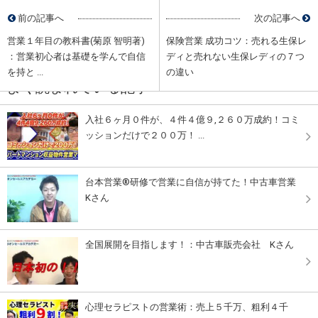
前の記事へ
次の記事へ
営業１年目の教科書(菊原 智明著)
保険営業 成功コツ：売れる生保レ
：営業初心者は基礎を学んで自信
ディと売れない生保レディの７つ
を持と ...
の違い
よく読まれている記事
入社６ヶ月０件が、４件４億９,２６０万成約！コミ
ッションだけで２００万！ ...
台本営業®︎研修で営業に自信が持てた！中古車営業
Kさん
全国展開を目指します！：中古車販売会社 Kさん
心理セラピストの営業術：売上５千万、粗利４千