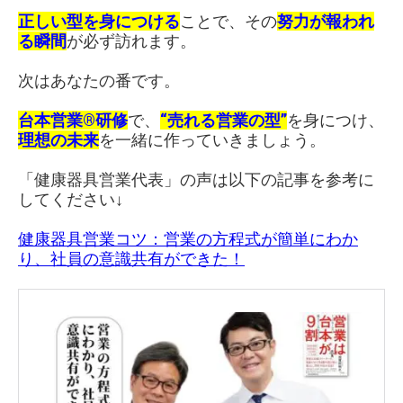
正しい型を身につける
ことで、その
努力が報われ
る瞬間
が必ず訪れます。
次はあなたの番です。
台本営業®研修
で、
“売れる営業の型”
を身につけ、
理想の未来
を一緒に作っていきましょう。
「健康器具営業代表」の声は以下の記事を参考に
してください↓
健康器具営業コツ：営業の方程式が簡単にわか
り、社員の意識共有ができた！