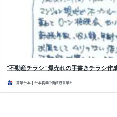
“不動産チラシ” 爆売れの手書きチラシ
営業台本｜台本営業®︎価値観営業®︎