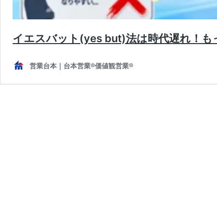
イエスバット(yes but)法は時代遅れ
営業台本｜台本営業®︎価値観営業®︎