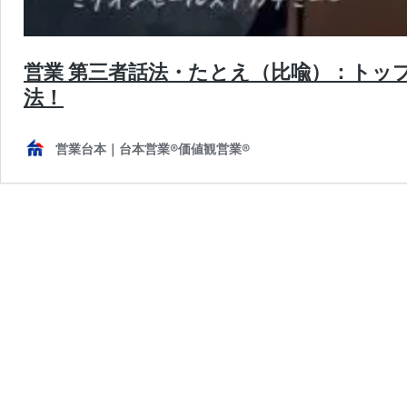
営業 第三者話法・たとえ（比喩）：トッ
法！
営業台本｜台本営業®︎価値観営業®︎